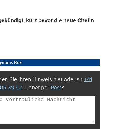
ekündigt, kurz bevor die neue Chefin
ymous Box
en Sie Ihren Hinweis hier oder an
+41
05 39 52
. Lieber per
Post
?