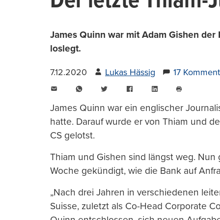
Der letzte Thiam-
James Quinn war mit Adam Gishen der M
loslegt.
7.12.2020
Lukas Hässig
17 Komment
E-
WhatsApp
Twitter
Facebook
LinkedIn
Mail
Seite
drucken
James Quinn war ein englischer Journalis
hatte. Darauf wurde er von Thiam und d
CS gelotst.
Thiam und Gishen sind längst weg. Nun g
Woche gekündigt, wie die Bank auf Anfra
„Nach drei Jahren in verschiedenen lei
Suisse, zuletzt als Co-Head Corporate C
Quinn entschlossen, sich neuen Aufgab