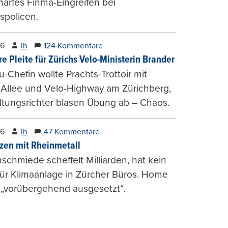
harfes Finma-Eingreifen bei
spolicen.
26
lh
124 Kommentare
e Pleite für Zürichs Velo-Ministerin Brander
u-Chefin wollte Prachts-Trottoir mit
Allee und Velo-Highway am Zürichberg,
tungsrichter blasen Übung ab – Chaos.
26
lh
47 Kommentare
zen mit Rheinmetall
schmiede scheffelt Milliarden, hat kein
für Klimaanlage in Zürcher Büros. Home
 „vorübergehend ausgesetzt“.