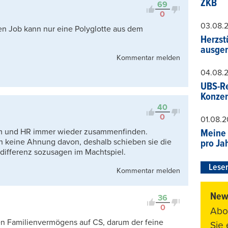
ZKB
69
0
03.08.
n Job kann nur eine Polyglotte aus dem
Herzst
ausger
Kommentar melden
04.08.
UBS-Re
Konzer
40
0
01.08.
mm und HR immer wieder zusammenfinden.
Meine 
h keine Ahnung davon, deshalb schieben sie die
pro Ja
differenz sozusagen im Machtspiel.
Leser
Kommentar melden
News
36
0
Abo
ren Familienvermögens auf CS, darum der feine
Sie