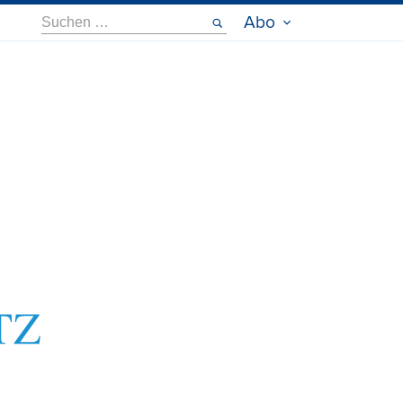
Suche
Abo
nach: