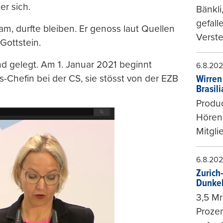
r sich.
Bänkli
gefall
m, durfte bleiben. Er genoss laut Quellen
Verste
ottstein.
nd gelegt. Am 1. Januar 2021 beginnt
6.8.20
-Chefin bei der CS, sie stösst von der EZB
Wirren
Brasil
Produc
Hören
Mitgli
6.8.20
Zurich
Dunke
3,5 Mr
Prozen