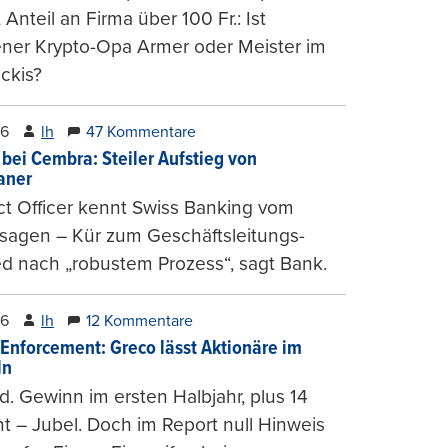
, Anteil an Firma über 100 Fr.: Ist
ener Krypto-Opa Armer oder Meister im
ckis?
26
lh
47 Kommentare
 bei Cembra: Steiler Aufstieg von
ianer
t Officer kennt Swiss Banking vom
sagen – Kür zum Geschäftsleitungs-
ed nach „robustem Prozess“, sagt Bank.
26
lh
12 Kommentare
-Enforcement: Greco lässt Aktionäre im
ln
d. Gewinn im ersten Halbjahr, plus 14
t – Jubel. Doch im Report null Hinweis