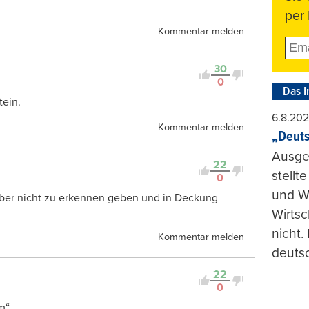
per 
Kommentar melden
30
0
Das I
tein.
6.8.20
Kommentar melden
„Deuts
Ausge
22
stellt
0
und Wi
aber nicht zu erkennen geben und in Deckung
Wirtsc
nicht.
Kommentar melden
deuts
22
0
m“