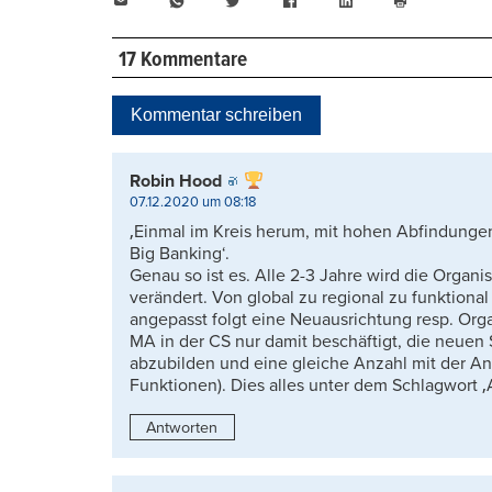
E-
WhatsApp
Twitter
Facebook
LinkedIn
Mail
Seite
drucken
17 Kommentare
Kommentar schreiben
Robin Hood
07.12.2020 um 08:18
‚Einmal im Kreis herum, mit hohen Abfindunge
Big Banking‘.
Genau so ist es. Alle 2-3 Jahre wird die Organi
verändert. Von global zu regional zu funktiona
angepasst folgt eine Neuausrichtung resp. Org
MA in der CS nur damit beschäftigt, die neuen 
abzubilden und eine gleiche Anzahl mit der A
Funktionen). Dies alles unter dem Schlagwort ‚A
Antworten