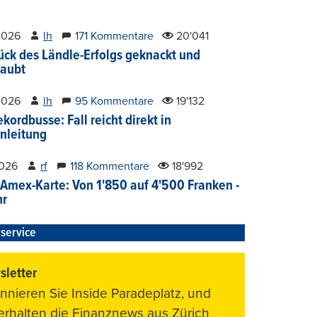
2026
lh
171 Kommentare
20'041
ück des Ländle-Erfolgs geknackt und
aubt
2026
lh
95 Kommentare
19'132
kordbusse: Fall reicht direkt in
nleitung
2026
rf
118 Kommentare
18'992
Amex-Karte: Von 1'850 auf 4'500 Franken -
hr
service
letter
nnieren Sie Inside Paradeplatz, und
 erhalten die Finanznews aus Zürich