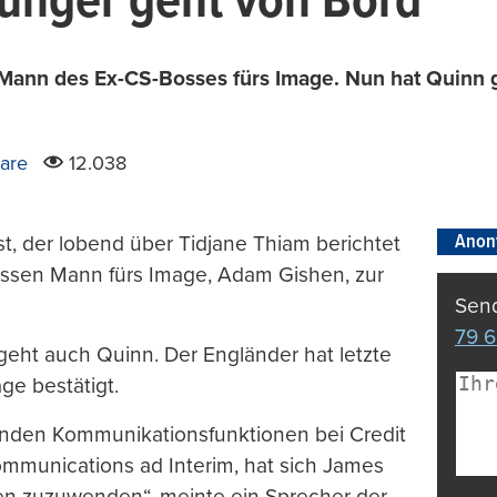
Jünger geht von Bord
ann des Ex-CS-Bosses fürs Image. Nun hat Quinn g
are
12.038
Anon
t, der lobend über Tidjane Thiam berichtet
essen Mann fürs Image, Adam Gishen, zur
Send
79 6
eht auch Quinn. Der Engländer hat letzte
ge bestätigt.
tenden Kommunikationsfunktionen bei Credit
ommunications ad Interim, hat sich James
en zuzuwenden“, meinte ein Sprecher der