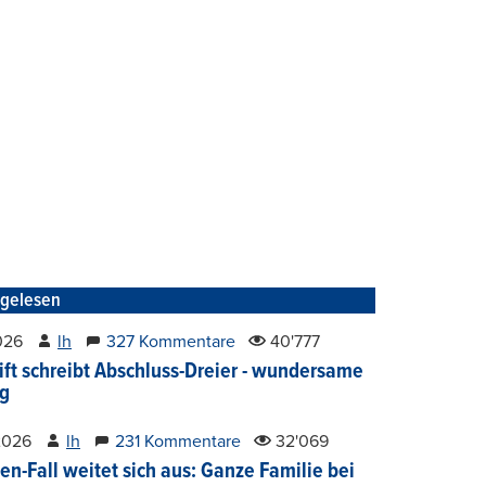
tgelesen
2026
lh
327 Kommentare
40'777
ift schreibt Abschluss-Dreier - wundersame
g
2026
lh
231 Kommentare
32'069
en-Fall weitet sich aus: Ganze Familie bei