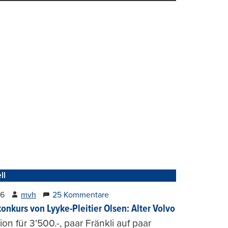
ll
26
mvh
25 Kommentare
konkurs von Lyyke-Pleitier Olsen: Alter Volvo
on für 3’500.-, paar Fränkli auf paar