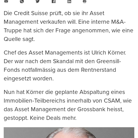
E-
WhatsApp
Twitter
Facebook
LinkedIn
Mail
Seite
drucken
Die Credit Suisse prüft, ob sie ihr Asset
Management verkaufen will. Eine interne M&A-
Truppe hat sich der Frage angenommen, wie eine
Quelle sagt.
Chef des Asset Managements ist Ulrich Körner.
Der war nach dem Skandal mit den Greensill-
Fonds notfallmässig aus dem Rentnerstand
eingesetzt worden.
Nun hat Körner die geplante Abspaltung eines
Immobilien-Teilbereichs innerhalb von CSAM, wie
das Asset Management der Grossbank heisst,
gestoppt. Keine Deals mehr.