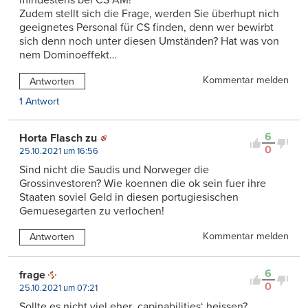
mindestens bei CS AM!
Zudem stellt sich die Frage, werden Sie überhupt nich
geeignetes Personal für CS finden, denn wer bewirbt
sich denn noch unter diesen Umständen? Hat was von
nem Dominoeffekt…
Kommentar melden
Antworten
1 Antwort
6
Horta Flasch zu
0
25.10.2021 um 16:56
Sind nicht die Saudis und Norweger die
Grossinvestoren? Wie koennen die ok sein fuer ihre
Staaten soviel Geld in diesen portugiesischen
Gemuesegarten zu verlochen!
Kommentar melden
Antworten
6
frage
0
25.10.2021 um 07:21
Sollte es nicht viel eher ‚capinabilities‘ heissen?