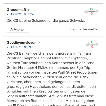
12
Grauenhaft
0
25.10.2021 um 09:57
Die CS ist eine Schande für die ganze Schweiz.
Kommentar melden
Antworten
8
Goodbyemylover
0
26.10.2021 um 13:10
Die CS-Bänker, welche jeweils morgens im 13-Tram
Richtung Haupttor Uetlihof fahren, mit Kopfhörer,
weissen Turnschuhen, den Kaffeebecher in der Hand,
Gel im Haar aber 4 Plätze einnehmen, der Ego-Trip
nimmt schon vor dem arbeiten Wall-Street Proportionen
an…Viele Mitarbeiter würden sehr gerne die Bank
verlassen, aber eben, sind gefangen in Ihren
grosszügigen Hypotheken, den Lombardkrediten, den
Schulden auf Ihren Kreditkarten und müssen den
Schein aufrechterhalten…Am Schluss trifft man diese
Menschen am Bodensee, malen zu Musik und gehen
um 19.00h schlafen, Lärm ertragen Sie nicht, und auch