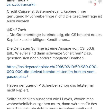
timeline07
0
26.10.2021 um 08:59
Credit Cuisse ist Systemrelevant, kapieren hier
genügend IP Schreiberlinge nicht! Die Gretchenfrage ist
auch wieviel!
@Rolf Zach
…Die Gretchenfrage ist eindeutig, die CS braucht neues
Kapital zu sehr billigen Konditionen…
Die Derivaten Summe ist eine Ansage von CS, 50,8
Bill.. Wieviel sind darin schwarze Schäfchen? Dazu
gesellen sich noch andere mögliche Bomben.
https://insideparadeplatz.ch/2016/02/10/50-980-000-
000-000-die-derivat-bombe-mitten-im-herzen-vom-
paradeplatz/
Haben genügend IP Schreiber schon das letzte mal
nicht kapiert.
Sollte es ähnlich aussehen wie LLoyds, wovon man
wahrscheinlich ausgehen muss, dann wäre es für das
Volk Schweiz ein richtig teure Angelegenheit und