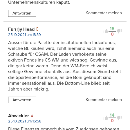
Unternehmenskulturen kaputt.
Kommentar melden
Antworten
15
Fur(r)y Head
0
25.10.2021 um 18:39
Ausser für die Palette der institutionellen Indexfonds,
welche BL kaufen wird, zahlt niemand auch nur eine
Schraube für CSAM. Der Laden verhökerte seine
aktiven Fonds ins CS WM und wies sog. Gewinne aus,
die gar keine waren. Denn der WM-Bereich weist
selbige Gewinne ebenfalls aus. Aus diesem Grund sieht
die Spartenperformance, an die Boni geknüpft sind,
immer sensationell aus. Die Bottom-Line blieb seit
Jahren aber mickrig.
Kommentar melden
Antworten
14
Abwickler
0
25.10.2021 um 16:58
Diese Finanzstuemperbubis vom Zuerichsee gehoeren