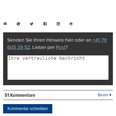
E-
WhatsApp
Twitter
Facebook
LinkedIn
Mail
Seite
drucken
Senden Sie Ihren Hinweis hier oder an
+41 79
605 39 52
. Lieber per
Post
?
51 Kommentare
Beste ▾
Beste
Neueste
Kommentar schreiben
Viele Antworten