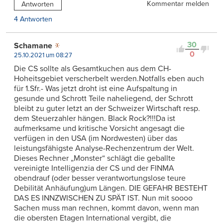
Kommentar melden
Antworten
4 Antworten
30
Schamane
0
25.10.2021 um 08:27
Die CS sollte als Gesamtkuchen aus dem CH-
Hoheitsgebiet verscherbelt werden.Notfalls eben auch
für 1.Sfr.- Was jetzt droht ist eine Aufspaltung in
gesunde und Schrott Teile naheliegend, der Schrott
bleibt zu guter letzt an der Schweizer Wirtschaft resp.
dem Steuerzahler hängen. Black Rock?!!!Da ist
aufmerksame und kritische Vorsicht angesagt die
verfügen in den USA (im Nordwesten) über das
leistungsfähigste Analyse-Rechenzentrum der Welt.
Dieses Rechner „Monster“ schlägt die geballte
vereinigte Intelligenzia der CS und der FINMA
obendrauf (oder besser verantwortungslose teure
Debilität Anhäufung)um Längen. DIE GEFAHR BESTEHT
DAS ES INNZWISCHEN ZU SPÄT IST. Nun mit soooo
Sachen muss man rechnen, kommt davon, wenn man
die obersten Etagen International vergibt, die