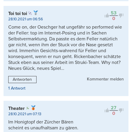
53
Toi toi toi
0
28.10.2021 um 06:56
Come on, der Oeschger hat ungefähr so performed wie
der Feller: top im Internet-Posing und in Sachen
Selbstvermarktung. Da passte es dem Feller natürlich
gar nicht, wenn ihm der Stuck vor die Nase gesetzt
wird. Immerhin Gesichts-wahrend für Feller und
konsequent, wenn er nun geht. Rickenbacher schätzte
Stuck eben aus seiner Arbeit im Struki-Team. Why not?
Neues Glück, neues Spiel…
Kommentar melden
Antworten
1 Antwort
27
Theater
0
28.10.2021 um 07:13
Im Honigtopf der Zürcher Bären
scheint es unaufhaltsam zu gären.