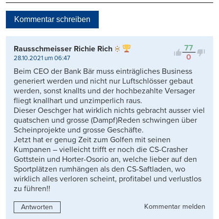
Neueste
Kommentar schreiben
Viele Antworten
Kontrovers
77
Rausschmeisser Richie Rich
0
28.10.2021 um 06:47
Beim CEO der Bank Bär muss einträgliches Business
generiert werden und nicht nur Luftschlösser gebaut
werden, sonst knallts und der hochbezahlte Versager
fliegt knallhart und unzimperlich raus.
Dieser Oeschger hat wirklich nichts gebracht ausser viel
quatschen und grosse (Dampf)Reden schwingen über
Scheinprojekte und grosse Geschäfte.
Jetzt hat er genug Zeit zum Golfen mit seinen
Kumpanen – vielleicht trifft er noch die CS-Crasher
Gottstein und Horter-Osorio an, welche lieber auf den
Sportplätzen rumhängen als den CS-Saftladen, wo
wirklich alles verloren scheint, profitabel und verlustlos
zu führen!!
Kommentar melden
Antworten