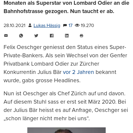
Monaten als Superstar von Lombard Odier an die
Bahnhofstrasse gezogen. Nun taucht er ab.
28.10.2021
Lukas Hässig
17
19.270
E-
WhatsApp
Twitter
Facebook
LinkedIn
Mail
Seite
drucken
Felix Oeschger geniesst den Status eines Super-
Private-Bankers. Als sein Wechsel von der Genfer
Privatbank Lombard Odier zur Zürcher
Konkurrentin Julius Bär
vor 2 Jahren
bekannt
wurde, gabs grosse Headlines.
Nun ist Oeschger als Chef Zürich auf und davon.
Auf diesem Stuhl sass er erst seit März 2020. Bei
der Julius Bär heisst es auf Anfrage, Oeschger sei
„schon länger nicht mehr bei uns“.