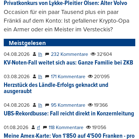
Privatkonkurs von Lykke-Pleitier Olsen: Alter Volvo
Occasion für ein paar Tausend plus ein paar
Fränkli auf dem Konto: Ist gefallener Krypto-Opa
ein Armer oder ein Meister im Versteckis?
Meistgelesen
04.08.2026
lh
232 Kommentare
32'604
KV-Noten-Fall weitet sich aus: Ganze Familie bei ZKB
03.08.2026
lh
171 Kommentare
20'095
Herzstück des Ländle-Erfolgs geknackt und
ausgeraubt
04.08.2026
lh
95 Kommentare
19'366
UBS-Rekordbusse: Fall reicht direkt in Konzernleitung
01.08.2026
rf
118 Kommentare
19'056
Meine Amex-Karte: Von 1'850 auf 4'500 Franken - pro