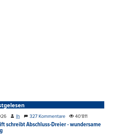
stgelesen
2026
lh
327 Kommentare
40'811
ift schreibt Abschluss-Dreier - wundersame
g