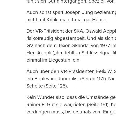
fühlt sich Gut hintergangen. Speziell von
Auch sonst spart Joseph Jung beziehung
nicht mit Kritik, manchmal gar Häme.
Der VR-Präsident der SKA, Oswald Aeppli
risikofreudig abgestempelt. Und als sich
GV nach dem Texon-Skandal von 1977 im G
Herr Aeppli („ihm fehlten Schlüsselqualif
einmal im Liegestuhl ein.
Auch über den VR-Präsidenten Felix W. S
ein Boulevard-Journalist (Seiten 117f). 
Schelte (Seite 125).
Kein Wunder also, dass die Umstände ger
Rainer E. Gut sie war, riefen (Seite 151).
vordringen muss, bis erstmals vom Einges