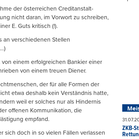
me der österreichen Creditanstalt-
ung nicht daran, im Vorwort zu schreiben,
r E. Guts kritisch (!).
ns an verschiedenen Stellen
(…)
t von einem erfolgreichen Bankier einer
hrieben von einem treuen Diener.
achtmenschen, der für alle Formen der
cht etwa deshalb kein Verständnis hatte,
ndern weil er solches nur als Hindernis
Mei
 der offenen Kommunikation, die
elästigung empfand.
31.07.
ZKB-St
r sich doch in so vielen Fällen verlassen
Rettun