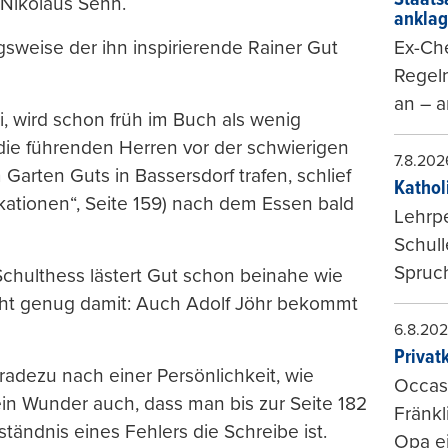
 Nikolaus Senn.
ankla
Ex-Che
sweise der ihn inspirierende Rainer Gut
Regeln
an – a
, wird schon früh im Buch als wenig
 die führenden Herren vor der schwierigen
7.8.202
arten Guts in Bassersdorf trafen, schlief
Kathol
ikationen“, Seite 159) nach dem Essen bald
Lehrp
Schul
Spruch
chulthess lästert Gut schon beinahe wie
Nicht genug damit: Auch Adolf Jöhr bekommt
6.8.20
Privat
adezu nach einer Persönlichkeit, wie
Occasi
 Kein Wunder auch, dass man bis zur Seite 182
Fränkl
tändnis eines Fehlers die Schreibe ist.
Opa ei