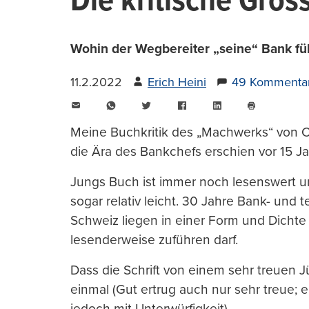
Die kritische Grös
Wohin der Wegbereiter „seine“ Bank fü
11.2.2022
Erich Heini
49 Kommenta
E-
WhatsApp
Twitter
Facebook
LinkedIn
Mail
Seite
drucken
Meine Buchkritik des „Machwerks“ von Cr
die Ära des Bankchefs erschien vor 15 Ja
Jungs Buch ist immer noch lesenswert und
sogar relativ leicht. 30 Jahre Bank- und 
Schweiz liegen in einer Form und Dichte
lesenderweise zuführen darf.
Dass die Schrift von einem sehr treuen 
einmal (Gut ertrug auch nur sehr treue; e
jedoch mit Unterwürfigkeit).