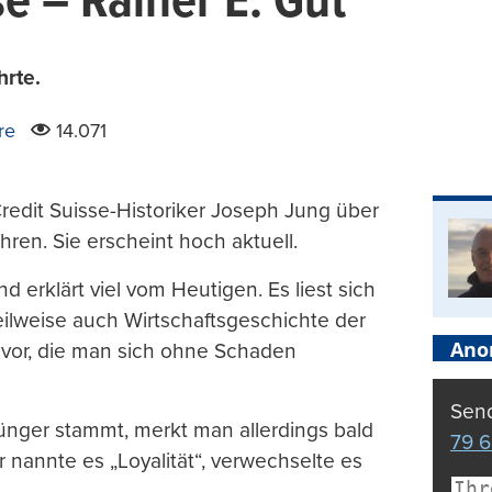
se – Rainer E. Gut
hrte.
re
14.071
edit Suisse-Historiker Joseph Jung über
hren. Sie erscheint hoch aktuell.
 erklärt viel vom Heutigen. Es liest sich
teilweise auch Wirtschaftsgeschichte der
Ano
 vor, die man sich ohne Schaden
Send
Jünger stammt, merkt man allerdings bald
79 6
r nannte es „Loyalität“, verwechselte es