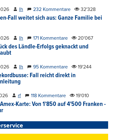
2026
lh
232 Kommentare
32'328
en-Fall weitet sich aus: Ganze Familie bei
2026
lh
171 Kommentare
20'067
ück des Ländle-Erfolgs geknackt und
aubt
2026
lh
95 Kommentare
19'244
kordbusse: Fall reicht direkt in
nleitung
2026
rf
118 Kommentare
19'010
Amex-Karte: Von 1'850 auf 4'500 Franken -
hr
rservice