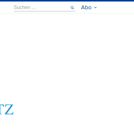
Suche
Abo
nach: