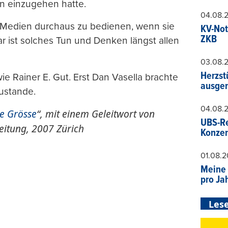
en einzugehen hatte.
04.08.
 Medien durchaus zu bedienen, wenn sie
KV-Not
ZKB
r ist solches Tun und Denken längst allen
03.08.
Herzst
e Rainer E. Gut. Erst Dan Vasella brachte
ausger
zustande.
04.08.
he Grösse
“, mit einem Geleitwort von
UBS-Re
eitung, 2007 Zürich
Konzer
01.08.
Meine 
pro Ja
Lese