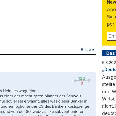
News
Abo
Sie
per 
Beste ▾
Beste
Das
Neueste
6.8.20
Viele Antworten
„Deuts
Kontrovers
Ausge
122
0
stellt
ss Heini es wagt eine
und Wi
ass einer der mächtigsten Männer der Schweiz
Wirtsc
nur soviel sei erwähnt, alles was dieser Banker in
nicht.
 und ermöglichte der CS des Bankers kostspielige
en und von der Schweiz aus zu subventionieren.
deuts