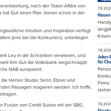
erantwortung, nach der Texon-Affäre von
7.8.202
des hat Gut einen Plan. Immer schon in der
Hauen 
Handy-
langjä
glaubliche Intuition und Inspiration verfügt
Krisen
 allem jene bei der Konkurrenz, unterliegen
7.8.202
ank Leu in die Schranken verwiesen, und
Joker-P
für Ch
t, weil ihm Gut die Volksbank wegschnappt
Person
sche NAB ausspannt.
Konkur
ie die Herren Studer, Senn, Ebner und
Firma 
fenden Passagen reagieren werden. Ich hoffe,
stehen
etragen.
7.8.202
r Fusion von Credit Suisse mit der SBG,
Staats