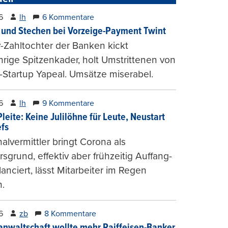
6
lh
6 Kommentare
und Stechen bei Vorzeige-Payment Twint
Zahltochter der Banken kickt
hrige Spitzenkader, holt Umstrittenen von
-Startup Yapeal. Umsätze miserabel.
6
lh
9 Kommentare
leite: Keine Julilöhne für Leute, Neustart
efs
alvermittler bringt Corona als
sgrund, effektiv aber frühzeitig Auffang-
lanciert, lässt Mitarbeiter im Regen
.
6
zb
8 Kommentare
anwaltschaft wollte mehr Raiffeisen-Banker