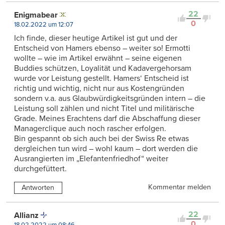
22
Enigmabear
0
18.02.2022 um 12:07
Ich finde, dieser heutige Artikel ist gut und der
Entscheid von Hamers ebenso – weiter so! Ermotti
wollte – wie im Artikel erwähnt – seine eigenen
Buddies schützen, Loyalität und Kadavergehorsam
wurde vor Leistung gestellt. Hamers‘ Entscheid ist
richtig und wichtig, nicht nur aus Kostengründen
sondern v.a. aus Glaubwürdigkeitsgründen intern – die
Leistung soll zählen und nicht Titel und militärische
Grade. Meines Erachtens darf die Abschaffung dieser
Managerclique auch noch rascher erfolgen.
Bin gespannt ob sich auch bei der Swiss Re etwas
dergleichen tun wird – wohl kaum – dort werden die
Ausrangierten im „Elefantenfriedhof“ weiter
durchgefüttert.
Kommentar melden
Antworten
22
Allianz
0
18.02.2022 um 08:46