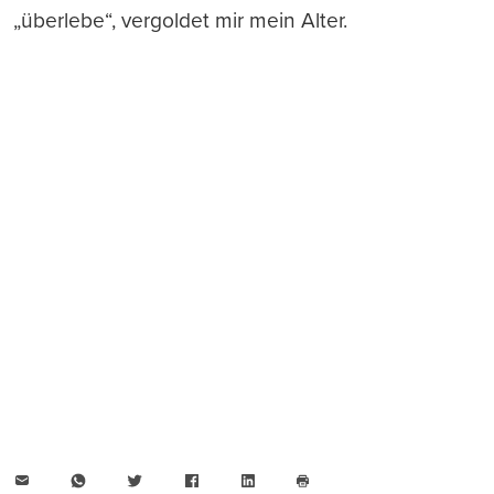
„überlebe“, vergoldet mir mein Alter.
E-
WhatsApp
Twitter
Facebook
LinkedIn