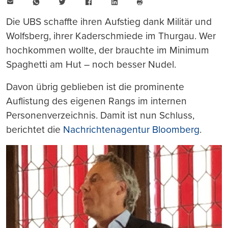
E-
WhatsApp
Twitter
Facebook
LinkedIn
Mail
Seite
drucken
Die UBS schaffte ihren Aufstieg dank Militär und
Wolfsberg, ihrer Kaderschmiede im Thurgau. Wer
hochkommen wollte, der brauchte im Minimum
Spaghetti am Hut – noch besser Nudel.
Davon übrig geblieben ist die prominente
Auflistung des eigenen Rangs im internen
Personenverzeichnis. Damit ist nun Schluss,
berichtet die
Nachrichtenagentur Bloomberg
.