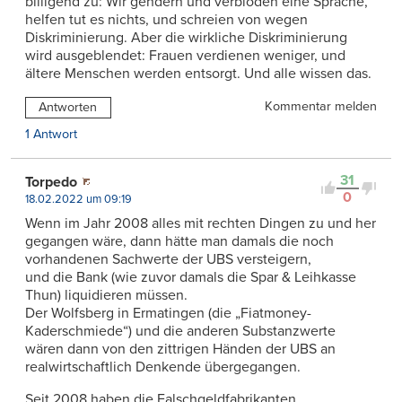
billigend zu: Wir gendern und verblöden eine Sprache,
helfen tut es nichts, und schreien von wegen
Diskriminierung. Aber die wirkliche Diskriminierung
wird ausgeblendet: Frauen verdienen weniger, und
ältere Menschen werden entsorgt. Und alle wissen das.
Kommentar melden
Antworten
1 Antwort
31
Torpedo
0
18.02.2022 um 09:19
Wenn im Jahr 2008 alles mit rechten Dingen zu und her
gegangen wäre, dann hätte man damals die noch
vorhandenen Sachwerte der UBS versteigern,
und die Bank (wie zuvor damals die Spar & Leihkasse
Thun) liquidieren müssen.
Der Wolfsberg in Ermatingen (die „Fiatmoney-
Kaderschmiede“) und die anderen Substanzwerte
wären dann von den zittrigen Händen der UBS an
realwirtschaftlich Denkende übergegangen.
Seit 2008 haben die Falschgeldfabrikanten