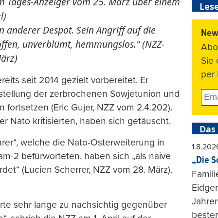
 im Tages-Anzeiger vom 25. März über einem
Lese
l)
n anderer Despot. Sein Angriff auf die
News
 offen, unverblümt, hemmungslos.“ (NZZ-
Abo
ärz)
Sie
per 
eits seit 2014 gezielt vorbereitet. Er
stellung der zerbrochenen Sowjetunion und
en fortsetzen (Eric Gujer, NZZ vom 2.4.202).
r Nato kritisierten, haben sich getäuscht.
Das
hrer“, welche die Nato-Osterweiterung in
1.8.202
am-2 befürworteten, haben sich „als naive
„Die S
det“ (Lucien Scherrer, NZZ vom 28. März).
Famili
Eidgen
Jahren
rte sehr lange zu nachsichtig gegenüber
beste