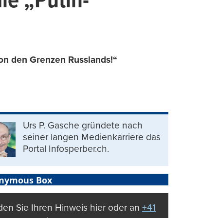
ie „Putin-
von den Grenzen Russlands!“
Urs P. Gasche gründete nach
seiner langen Medienkarriere das
Portal Infosperber.ch.
nymous Box
en Sie Ihren Hinweis hier oder an
+41