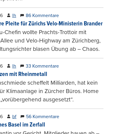
26
lh
86 Kommentare
e Pleite für Zürichs Velo-Ministerin Brander
u-Chefin wollte Prachts-Trottoir mit
Allee und Velo-Highway am Zürichberg,
tungsrichter blasen Übung ab – Chaos.
26
lh
33 Kommentare
zen mit Rheinmetall
schmiede scheffelt Milliarden, hat kein
für Klimaanlage in Zürcher Büros. Home
 „vorübergehend ausgesetzt“.
26
bf
56 Kommentare
hes Basel im Zerfall
entin vor Gericht, Mitglieder hauen ab –