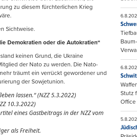
rung zu diesem fürchterlichen Krieg
äre.
6.8.20
Schwer
en Sichtweise.
Tiefba
Baum-
die Demokratien oder die Autokratien“
Verwal
ssland keinen Grund, die Ukraine
Mitglied der Nato zu werden. Die Nato-
6.8.20
lmehr träumt ein verrückt gewordener und
Schwit
rierung der Sowjetunion.
Waffen
Stutz 
fleben lassen.“ (NZZ 5.3.2022)
Office
NZZ 10.3.2022)
tertitel eines Gastbeitrags in der NZZ vom
5.8.20
Jüdisc
ger als Freiheit.
Präsid