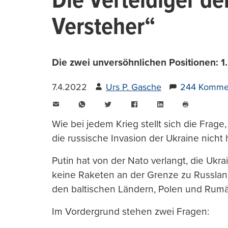
Die Verteidiger de
Versteher“
Die zwei unversöhnlichen Positionen: 1
7.4.2022
Urs P. Gasche
244 Komme
E-
WhatsApp
Twitter
Facebook
LinkedIn
Mail
Seite
drucken
Wie bei jedem Krieg stellt sich die Fra
die russische Invasion der Ukraine nicht
Putin hat von der Nato verlangt, die Ukr
keine Raketen an der Grenze zu Russland 
den baltischen Ländern, Polen und Rumä
Im Vordergrund stehen zwei Fragen: