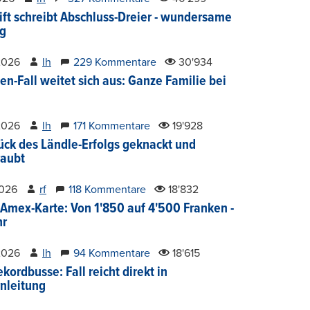
ift schreibt Abschluss-Dreier - wundersame
g
2026
lh
229 Kommentare
30'934
en-Fall weitet sich aus: Ganze Familie bei
2026
lh
171 Kommentare
19'928
ück des Ländle-Erfolgs geknackt und
aubt
2026
rf
118 Kommentare
18'832
Amex-Karte: Von 1'850 auf 4'500 Franken -
hr
2026
lh
94 Kommentare
18'615
kordbusse: Fall reicht direkt in
nleitung