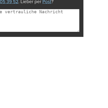
05 39 52
. Lieber per
Post
?