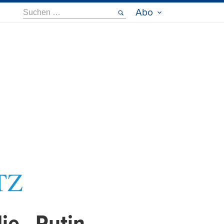
Suche
Abo
nach: