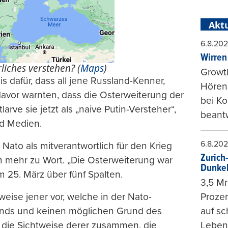
Aktu
6.8.20
Wirren
ches verstehen? (
Maps
)
Growt
s dafür, dass all jene Russland-Kenner,
Hörens
e davor warnten, dass die Osterweiterung der
bei K
rve sie jetzt als „naive Putin-Versteher“,
beantw
und Medien.
6.8.20
Nato als mitverantwortlich für den Krieg
Zurich
 mehr zu Wort. „Die Osterweiterung war
Dunke
m 25. März über fünf Spalten.
3,5 Mr
Prozen
weise jener vor, welche in der Nato-
auf sc
ands und keinen möglichen Grund des
Leben
 die Sichtweise derer zusammen, die