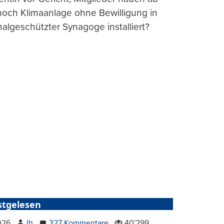
och Klimaanlage ohne Bewilligung in
lgeschützter Synagoge installiert?
stgelesen
2026
lh
327 Kommentare
40'299