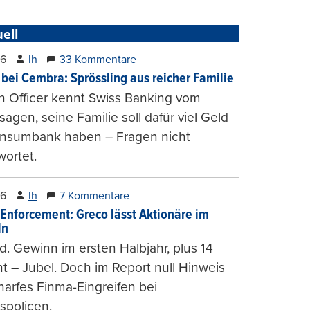
ell
26
lh
33 Kommentare
 bei Cembra: Sprössling aus reicher Familie
h Officer kennt Swiss Banking vom
agen, seine Familie soll dafür viel Geld
onsumbank haben – Fragen nicht
ortet.
26
lh
7 Kommentare
-Enforcement: Greco lässt Aktionäre im
ln
d. Gewinn im ersten Halbjahr, plus 14
t – Jubel. Doch im Report null Hinweis
harfes Finma-Eingreifen bei
spolicen.