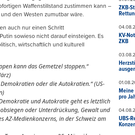
fortigen Waffenstillstand zustimmen kann –
ZKB-St
Rettun
e und den Westen zumutbar wäre.
04.08.
en auch nur einen Schritt
KV-Not
tin sowieso nicht darauf einsteigen. Es
ZKB
isch, wirtschaftlich und kulturell
03.08.
Herzst
uppen kann das Gemetzel stoppen.“
ausger
März)
01.08.
 Demokratien oder die Autokratien.“ (US-
Meine 
n)
pro Ja
Demokratie und Autokratie geht es letztlich
 obsiegen oder Unterdrückung, Gewalt und
04.08.
des AZ-Medienkonzerns, in der Schweiz am
UBS-Re
Konzer