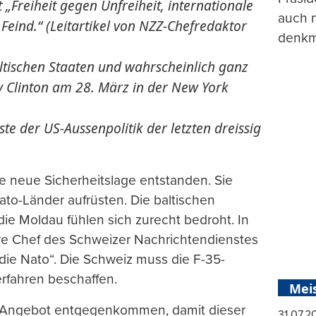
 „Freiheit gegen Unfreiheit, internationale
auch n
eind.“ (Leitartikel von NZZ-Chefredaktor
denkma
ltischen Staaten und wahrscheinlich ganz
ry Clinton am 28. März in der New York
te der US-Aussenpolitik der letzten dreissig
ne neue Sicherheitslage entstanden. Sie
ato-Länder aufrüsten. Die baltischen
ie Moldau fühlen sich zurecht bedroht. In
ere Chef des Schweizer Nachrichtendienstes
die Nato“. Die Schweiz muss die F-35-
rfahren beschaffen.
Mei
em Angebot entgegenkommen, damit dieser
31.07.