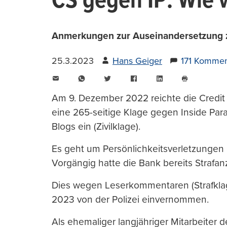
CS gegen IP: Wie 
Anmerkungen zur Auseinandersetzung z
25.3.2023
Hans Geiger
171 Kommen
E-
WhatsApp
Twitter
Facebook
LinkedIn
Mail
Seite
drucken
Am 9. Dezember 2022 reichte die Credit 
eine 265-seitige Klage gegen Inside Par
Blogs ein (Zivilklage).
Es geht um Persönlichkeitsverletzungen 
Vorgängig hatte die Bank bereits Strafan
Dies wegen Leserkommentaren (Strafklag
2023 von der Polizei einvernommen.
Als ehemaliger langjähriger Mitarbeiter 