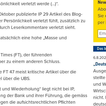
News
nlichkeit verletzt werde (…)“.
Abo
Oktober publizierte IP 29 Artikel des Blog-
Sie
r Persönlichkeit verletzt fühlt, zusätzlich zu
per 
 durch Leserkommentare verletzt sieht.
 tatsächlich eine hohe „Masse und
Das I
l Times (FT), der führenden
6.8.20
aber zu einem anderen Schluss.
„Deuts
Ausge
e FT 47 meist kritische Artikel über die
stellt
el über die UBS.
und Wi
 und Wiederholung“ liegt nicht bei IP,
Wirtsc
ng der Bank und ihrer Führung, die gemäss
nicht.
en die aufsichtsrechtlichen Pflichten
deuts