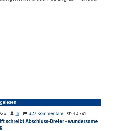
tgelesen
2026
lh
327 Kommentare
40'791
ift schreibt Abschluss-Dreier - wundersame
g