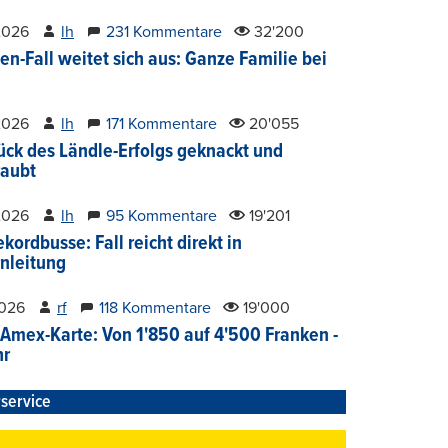
2026
lh
231 Kommentare
32'200
en-Fall weitet sich aus: Ganze Familie bei
2026
lh
171 Kommentare
20'055
ück des Ländle-Erfolgs geknackt und
aubt
2026
lh
95 Kommentare
19'201
kordbusse: Fall reicht direkt in
nleitung
2026
rf
118 Kommentare
19'000
Amex-Karte: Von 1'850 auf 4'500 Franken -
hr
service