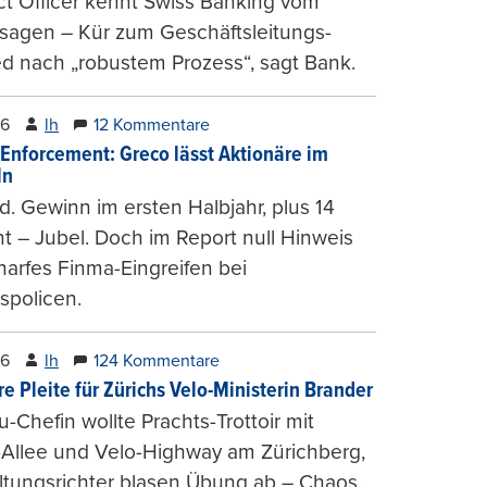
t Officer kennt Swiss Banking vom
sagen – Kür zum Geschäftsleitungs-
ed nach „robustem Prozess“, sagt Bank.
26
lh
12 Kommentare
-Enforcement: Greco lässt Aktionäre im
ln
d. Gewinn im ersten Halbjahr, plus 14
t – Jubel. Doch im Report null Hinweis
harfes Finma-Eingreifen bei
spolicen.
26
lh
124 Kommentare
e Pleite für Zürichs Velo-Ministerin Brander
u-Chefin wollte Prachts-Trottoir mit
Allee und Velo-Highway am Zürichberg,
tungsrichter blasen Übung ab – Chaos.