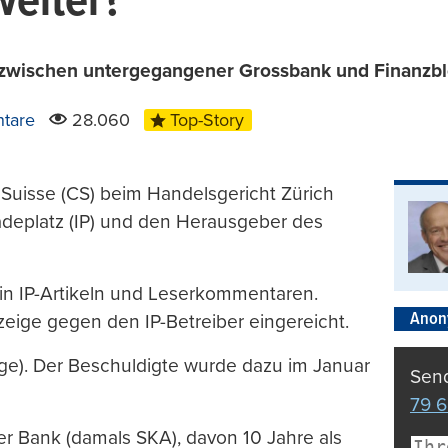
weiter?
wischen untergegangener Grossbank und Finanzblo
tare
28.060
Top-Story
Suisse (CS) beim Handelsgericht Zürich
adeplatz (IP) und den Herausgeber des
in IP-Artikeln und Leserkommentaren.
Anon
zeige gegen den IP-Betreiber eingereicht.
e). Der Beschuldigte wurde dazu im Januar
Send
79 6
der Bank (damals SKA), davon 10 Jahre als