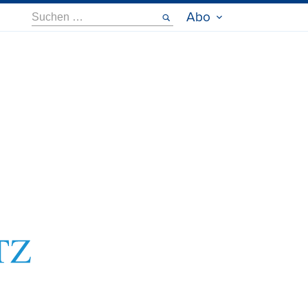
Suche
Abo
nach: