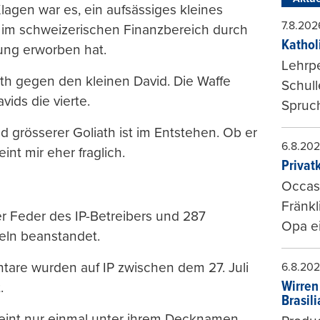
lagen war es, ein aufsässiges kleines
7.8.202
im schweizerischen Finanzbereich durch
Kathol
lung erworben hat.
Lehrp
th gegen den kleinen David. Die Waffe
Schul
avids die vierte.
Spruch
nd grösserer Goliath ist im Entstehen. Ob er
6.8.20
int mir eher fraglich.
Privat
Occasi
Fränkl
der Feder des IP-Betreibers und 287
Opa ei
eln beanstandet.
are wurden auf IP zwischen dem 27. Juli
6.8.20
Wirren
.
Brasil
eint nur einmal unter ihrem Decknamen.