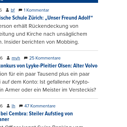
6
bf
1 Kommentar
ische Schule Zürich: „Unser Freund Adolf“
erson erhält Rückendeckung von
leitung und Kirche nach unsäglichem
. Insider berichten von Mobbing.
26
mvh
25 Kommentare
konkurs von Lyyke-Pleitier Olsen: Alter Volvo
on für ein paar Tausend plus ein paar
i auf dem Konto: Ist gefallener Krypto-
n Armer oder ein Meister im Versteckis?
26
lh
47 Kommentare
 bei Cembra: Steiler Aufstieg von
ianer