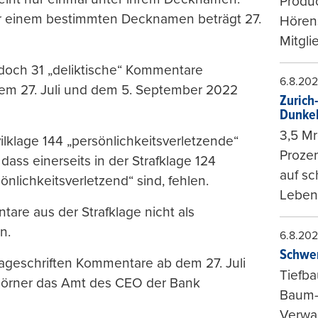
Produc
r einem bestimmten Decknamen beträgt 27.
Hören
Mitgli
jedoch 31 „deliktische“ Kommentare
6.8.20
dem 27. Juli und dem 5. September 2022
Zurich
Dunke
3,5 Mr
ilklage 144 „persönlichkeitsverletzende“
Prozen
dass einerseits in der Strafklage 124
auf sc
nlichkeitsverletzend“ sind, fehlen.
Leben
tare aus der Strafklage nicht als
n.
6.8.20
Schwer
ageschriften Kommentare ab dem 27. Juli
Tiefba
Körner das Amt des CEO der Bank
Baum-
Verwal