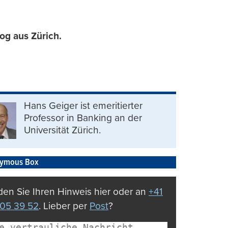
g aus Zürich.
Hans Geiger ist emeritierter
Professor in Banking an der
Universität Zürich.
ymous Box
en Sie Ihren Hinweis hier oder an
+41
05 39 52
. Lieber per
Post
?