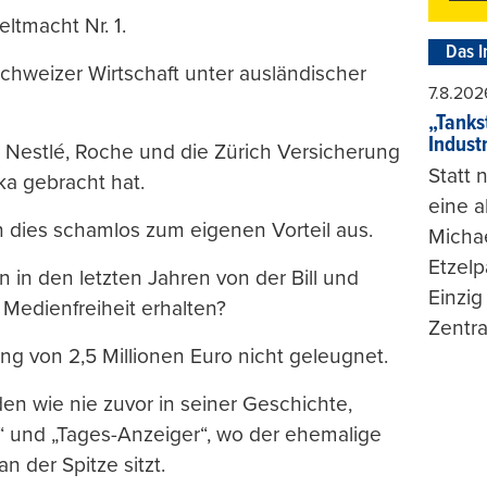
ltmacht Nr. 1.
Das I
Schweizer Wirtschaft unter ausländischer
7.8.202
„Tankst
Indust
 Nestlé, Roche und die Zürich Versicherung
Statt
ka gebracht hat.
eine 
n dies schamlos zum eigenen Vorteil aus.
Michae
Etzelp
 in den letzten Jahren von der Bill und
Einzig
 Medienfreiheit erhalten?
Zentra
ng von 2,5 Millionen Euro nicht geleugnet.
den wie nie zuvor in seiner Geschichte,
“ und „Tages-Anzeiger“, wo der ehemalige
n der Spitze sitzt.