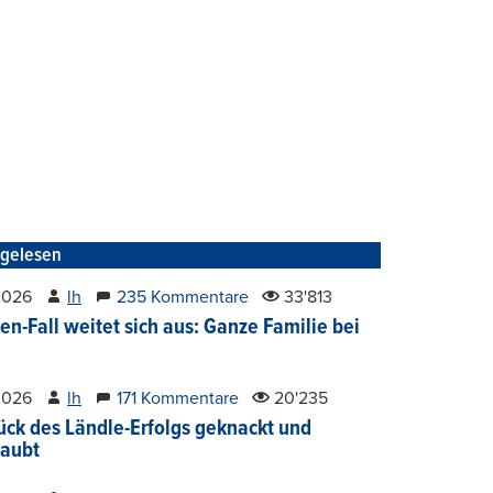
tgelesen
2026
lh
235 Kommentare
33'813
en-Fall weitet sich aus: Ganze Familie bei
2026
lh
171 Kommentare
20'235
ück des Ländle-Erfolgs geknackt und
aubt