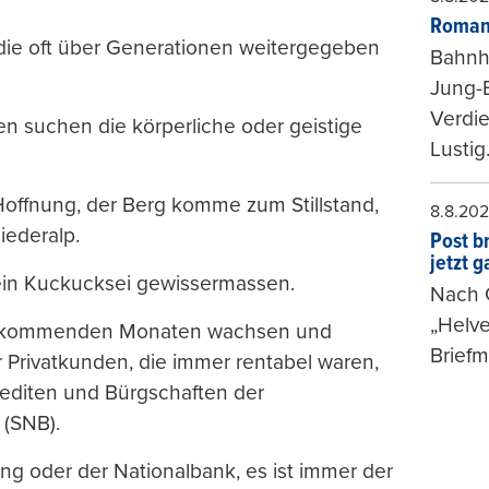
Roman
 die oft über Generationen weitergegeben
Bahnh
Jung-
Verdie
en suchen die körperliche oder geistige
Lustig
 Hoffnung, der Berg komme zum Stillstand,
8.8.20
iederalp.
Post b
jetzt 
, ein Kuckucksei gewissermassen.
Nach G
„Helve
den kommenden Monaten wachsen und
Briefm
 Privatkunden, die immer rentabel waren,
rediten und Bürgschaften der
 (SNB).
g oder der Nationalbank, es ist immer der