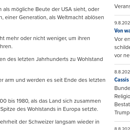
Verans
 als mögliche Beute der USA sieht, oder
n, einer Generation, als Weltmacht ablösen
9.8.20
Von wa
cht mehr oder nicht weniger, um ihren
Vor er
hren.
schild
vor ne
hren des letzten Jahrhunderts zu Wohlstand
8.8.20
Cassis 
r arm und werden es seit Ende des letzten
Bundes
Religi
900 bis 1980, als das Land sich zusammen
Bestat
Spitze des Wohlstands in Europa setzte.
Trumps
Mehrheit der Schweizer langsam wieder in
8.8.20