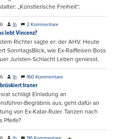
talter: „Künstlerische Freiheit“.
26
lh
2 Kommentare
s lebt Vincenz?
stem Richter sagte er: der AHV. Heute
ert SonntagsBlick, wie Ex-Raiffeisen-Boss
uer Juristen-Schlacht Leben geniesst.
26
lh
160 Kommentare
brüskiert Iraner
rat schlägt Einladung an
onsführer-Begräbnis aus, geht dafür an
tung von Ex-Katar-Ruler. Tanzen nach
 Pfeife?
26
lh
116 Kommentare