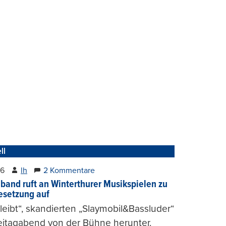
ll
26
lh
2 Kommentare
band ruft an Winterthurer Musikspielen zu
setzung auf
bleibt“, skandierten „Slaymobil&Bassluder“
eitagabend von der Bühne herunter.