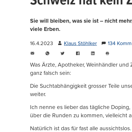
Schweiz hat kein 
Sie will bleiben, was sie ist – nicht me
viele Erben.
16.4.2023
Klaus Stöhlker
134 Komm
E-
WhatsApp
Twitter
Facebook
LinkedIn
Mail
Seite
drucken
Was Ärzte, Apotheker, Weinhändler und Zi
ganz falsch sein:
Die Suchtabhängigkeit grosser Teile u
weiter.
Ich nenne es lieber das tägliche Doping, 
über die Runden zu kommen, vielleicht a
Natürlich ist das für fast alle aussichtslos.