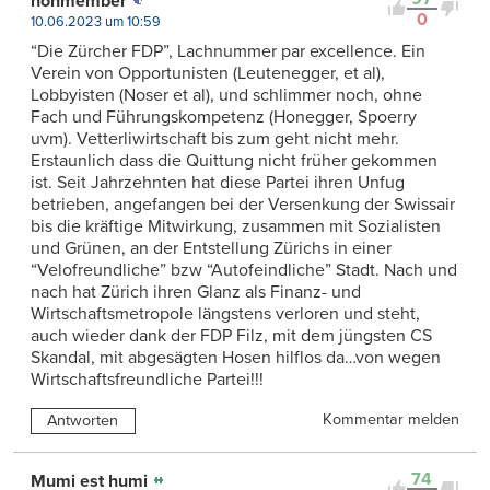
honmember
0
10.06.2023 um 10:59
“Die Zürcher FDP”, Lachnummer par excellence. Ein
Verein von Opportunisten (Leutenegger, et al),
Lobbyisten (Noser et al), und schlimmer noch, ohne
Fach und Führungskompetenz (Honegger, Spoerry
uvm). Vetterliwirtschaft bis zum geht nicht mehr.
Erstaunlich dass die Quittung nicht früher gekommen
ist. Seit Jahrzehnten hat diese Partei ihren Unfug
betrieben, angefangen bei der Versenkung der Swissair
bis die kräftige Mitwirkung, zusammen mit Sozialisten
und Grünen, an der Entstellung Zürichs in einer
“Velofreundliche” bzw “Autofeindliche” Stadt. Nach und
nach hat Zürich ihren Glanz als Finanz- und
Wirtschaftsmetropole längstens verloren und steht,
auch wieder dank der FDP Filz, mit dem jüngsten CS
Skandal, mit abgesägten Hosen hilflos da…von wegen
Wirtschaftsfreundliche Partei!!!
Kommentar melden
Antworten
74
Mumi est humi