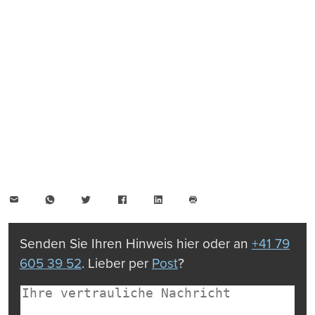
E-
WhatsApp
Twitter
Facebook
LinkedIn
Mail
Seite
drucken
Senden Sie Ihren Hinweis hier oder an
+41 79
605 39 52
. Lieber per
Post
?