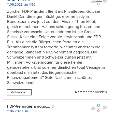
0
11.06.2023 um 11:50
Zürcher FDP-Präsident flieht ins Privatleben, Gott sei
Dank! Darf die eigenmächtige, eiserne Lady in
Bundesbern, wo jetzt auf dem Finanz-Thron klebt,
gleich mitnehmen! Hat uns schon genug Kosten und
Scheisse verursacht! Unter anderem ist die Credit-
Suisse-Krise eine Folge von «Misswirtschaft und FDP-
Filz. Als einst die Bürgerlichen Parteien ein
Trennbankensystem forderte, war unter anderem die
damalige Ständerätin KKS vehement dagegen. Die
Schweizerinnen und Schweizer dürfen jetzt mit
Milliarden Volksvermögen für diese Fehler
geradestehen. Und so einer dämlichen total Versagerin
überlässt man jetzt das Eidgenössische
Finanzdepartement? Gute Nacht, mein schönes
Schweizerland!
Kommentar melden
Antworten
13
FDP-Versager a gogo....
0
11.06.2023 um 06:50