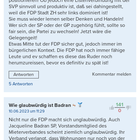
positionieren! Ob jedoch eine Listenverbindung mit der
SVP sinnvoll und produktiv ist, daß sei dahingestellt,
weil die FDP Stadt ZH sehr links dominiert ist!
Sie muss wieder lernen selber Denken und Handeln!
Wer sich der SP oder der GP zugehörig fühlt, sollte so
fair sein, die Partei zu wechseln! Jetzt wäre die
Gelegengeit!
Etwas Mitte tut der FDP sicher gut, jedoch immer im
bürgerlichen Kontext. Die FDP hat noch immer fähige
Leute und ev schaffen es diese das Ruder noch
herumzureissen, bevor es definitiv zu spät ist!
Kommentar melden
Antworten
5 Antworten
141
Wie glaubwürdig ist Badran
0
10.06.2023 um 11:29
Nicht nur die FDP macht sich unglaubwürdig. Auch
Jacqueline Badran SP, Vorstandsmitglied des
Mieterverbandes scheint ziemlich unglaubwürdig. Ihr
Verband verlangt, dass Wohnungen nur noch von der