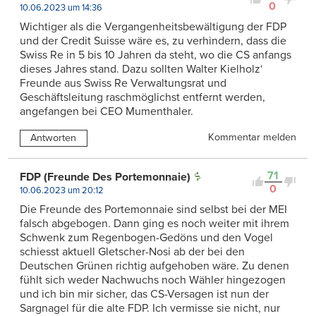
0
10.06.2023 um 14:36
Wichtiger als die Vergangenheitsbewältigung der FDP
und der Credit Suisse wäre es, zu verhindern, dass die
Swiss Re in 5 bis 10 Jahren da steht, wo die CS anfangs
dieses Jahres stand. Dazu sollten Walter Kielholz‘
Freunde aus Swiss Re Verwaltungsrat und
Geschäftsleitung raschmöglichst entfernt werden,
angefangen bei CEO Mumenthaler.
Kommentar melden
Antworten
71
FDP (Freunde Des Portemonnaie)
0
10.06.2023 um 20:12
Die Freunde des Portemonnaie sind selbst bei der MEI
falsch abgebogen. Dann ging es noch weiter mit ihrem
Schwenk zum Regenbogen-Gedöns und den Vogel
schiesst aktuell Gletscher-Nosi ab der bei den
Deutschen Grünen richtig aufgehoben wäre. Zu denen
fühlt sich weder Nachwuchs noch Wähler hingezogen
und ich bin mir sicher, das CS-Versagen ist nun der
Sargnagel für die alte FDP. Ich vermisse sie nicht, nur