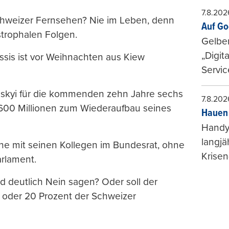
7.8.202
Schweizer Fernsehen? Nie im Leben, denn
Auf Go
strophalen Folgen.
Gelbe
„Digit
assis ist vor Weihnachten aus Kiew
Servic
nskyi für die kommenden zehn Jahre sechs
7.8.202
h 600 Millionen zum Wiederaufbau seines
Hauen 
Handy-
langjä
che mit seinen Kollegen im Bundesrat, ohne
Krisen
arlament.
nd deutlich Nein sagen? Oder soll der
 oder 20 Prozent der Schweizer