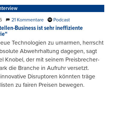
nterview
6
21 Kommentare
Podcast
ellen-Business ist sehr ineffiziente
rie“
 neue Technologien zu umarmen, herrscht
absolute Abwehrhaltung dagegen, sagt
l Knobel, der mit seinem Preisbrecher-
ark die Branche in Aufruhr versetzt.
 innovative Disruptoren könnten träge
listen zu fairen Preisen bewegen.