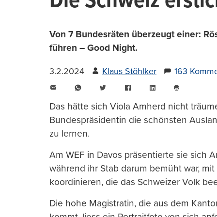
Die Schweiz erstick
Von 7 Bundesräten überzeugt einer: Röst
führen – Good Night.
3.2.2024
Klaus Stöhlker
163 Komme
E-
WhatsApp
Twitter
Facebook
LinkedIn
Mail
Seite
drucken
Das hätte sich Viola Amherd nicht träum
Bundespräsidentin die schönsten Ausland
zu lernen.
Am WEF in Davos präsentierte sie sich A
während ihr Stab darum bemüht war, mit 
koordinieren, die das Schweizer Volk be
Die hohe Magistratin, die aus dem Kant
kommt, liess ein Portraitfoto von sich an