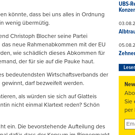
UBS-Re
Konzer
agen könnte, dass bei uns alles in Ordnung
ein wenig übermütig.
03.08.
Albtra
end Christoph Blocher seine Partei
gen das neue Rahmenabkommen mit der EU
05.08.
erden, wie schädlich dieses Abkommen für
Zehner
mand, der für sie auf die Pauke haut.
Leser
des bedeutendsten Wirtschaftsverbands der
 gewinnt, darf bezweifelt werden.
News
Abo
ren, als würden sie sich auf Glatteis
Sie
in nicht einmal Klartext reden? Schön
per 
cht ein. Die bevorstehende Aufteilung des
gnal dafür, dass der Konsum im Binnenmarkt