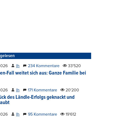
tgelesen
2026
lh
234 Kommentare
33'520
en-Fall weitet sich aus: Ganze Familie bei
2026
lh
171 Kommentare
20'200
ück des Ländle-Erfolgs geknackt und
aubt
2026
lh
95 Kommentare
19'612