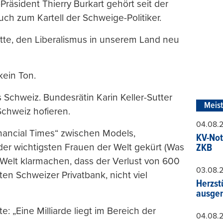
Präsident Thierry Burkart gehört seit der
h zum Kartell der Schweige-Politiker.
tte, den Liberalismus in unserem Land neu
ein Ton.
s Schweiz. Bundesrätin Karin Keller-Sutter
Meis
 Schweiz hofieren.
04.08.
nancial Times“ zwischen Models,
KV-Not
der wichtigsten Frauen der Welt gekürt (Was
ZKB
r Welt klarmachen, dass der Verlust von 600
03.08.
ten Schweizer Privatbank, nicht viel
Herzst
ausger
„Eine Milliarde liegt im Bereich der
04.08.