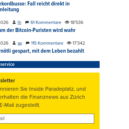
kordbusse: Fall reicht direkt in
nleitung
2026
lh
61 Kommentare
18'536
um der Bitcoin-Puristen wird wahr
2026
as
115 Kommentare
17'342
nötli gespart, mit dem Leben bezahlt
service
letter
nnieren Sie Inside Paradeplatz, und
 erhalten die Finanznews aus Zürich
E-Mail zugestellt.