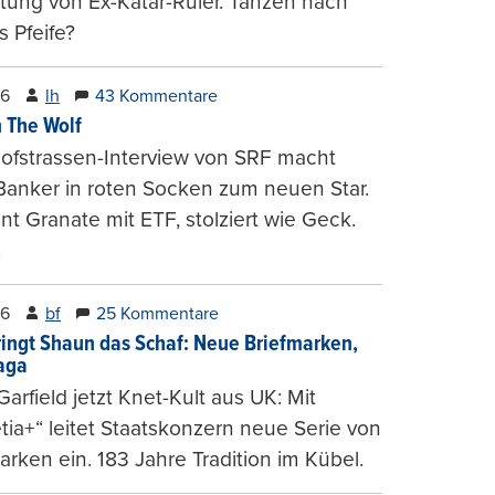
tung von Ex-Katar-Ruler. Tanzen nach
 Pfeife?
26
lh
43 Kommentare
 The Wolf
ofstrassen-Interview von SRF macht
Banker in roten Socken zum neuen Star.
nt Granate mit ETF, stolziert wie Geck.
.
26
bf
25 Kommentare
ringt Shaun das Schaf: Neue Briefmarken,
gaga
arfield jetzt Knet-Kult aus UK: Mit
tia+“ leitet Staatskonzern neue Serie von
arken ein. 183 Jahre Tradition im Kübel.