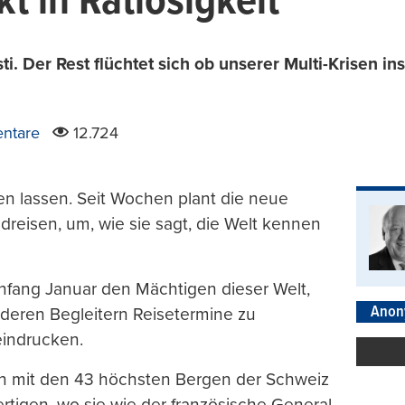
t in Ratlosigkeit
i. Der Rest flüchtet sich ob unserer Multi-Krisen i
ntare
12.724
en lassen. Seit Wochen plant die neue
reisen, um, wie sie sagt, die Welt kennen
nfang Januar den Mächtigen dieser Welt,
Anon
deren Begleitern Reisetermine zu
eindrucken.
on mit den 43 höchsten Bergen der Schweiz
fertigen, wo sie wie der französische General