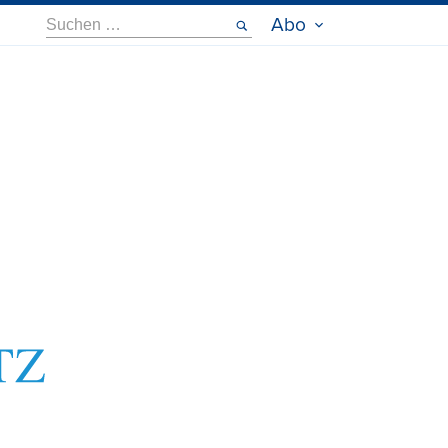
Suche
Abo
nach: