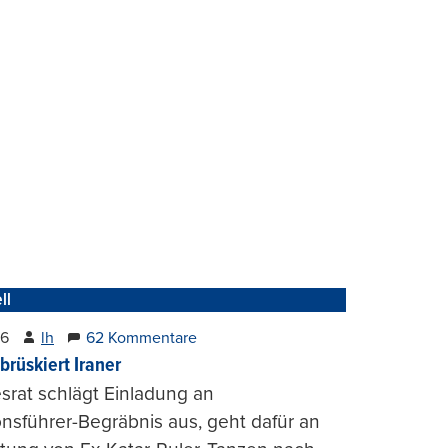
ll
26
lh
62 Kommentare
brüskiert Iraner
rat schlägt Einladung an
onsführer-Begräbnis aus, geht dafür an