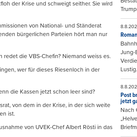
Bestat
loh der Krise und schweigt seither. Sie wird
Trumps
mmissionen von National- und Ständerat
8.8.20
genden bürgerlichen Parteien hört man nur
Roman
Bahnh
Jung-
 redet die VBS-Chefin? Niemand weiss es.
Verdie
Lustig
ngen, wer für dieses Riesenloch in der
8.8.20
nn die Kassen jetzt schon leer sind?
Post b
jetzt 
rat, von dem in der Krise, in der sich weite
Nach G
n ist.
„Helve
Briefm
 Ausnahme von UVEK-Chef Albert Rösti in das