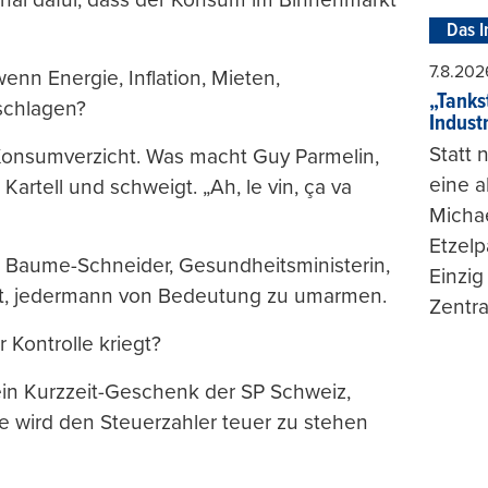
Das I
7.8.202
enn Energie, Inflation, Mieten,
„Tankst
schlagen?
Indust
Statt
Konsumverzicht. Was macht Guy Parmelin,
eine 
Kartell und schweigt. „Ah, le vin, ça va
Michae
Etzelp
th Baume-Schneider, Gesundheitsministerin,
Einzig
eit, jedermann von Bedeutung zu umarmen.
Zentra
 Kontrolle kriegt?
t ein Kurzzeit-Geschenk der SP Schweiz,
nte wird den Steuerzahler teuer zu stehen