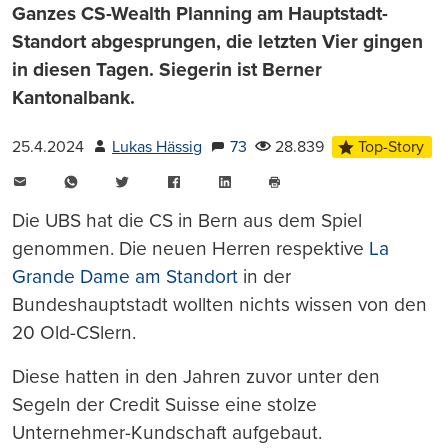
Ganzes CS-Wealth Planning am Hauptstadt-
Standort abgesprungen, die letzten Vier gingen
in diesen Tagen. Siegerin ist Berner
Kantonalbank.
25.4.2024
Lukas Hässig
73
28.839
Top-Story
E-
WhatsApp
Twitter
Facebook
LinkedIn
Mail
Seite
drucken
Die UBS hat die CS in Bern aus dem Spiel
genommen. Die neuen Herren respektive
La
Grande Dame am Standort
in der
Bundeshauptstadt wollten nichts wissen von den
20 Old-CSlern.
Diese hatten in den Jahren zuvor unter den
Segeln der Credit Suisse eine stolze
Unternehmer-Kundschaft aufgebaut.