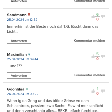
Kommentar melden
Antworten
6
Sandmann
0
25.04.2024 um 12:52
Immerhin ist der Beste noch da! T.G. löscht dann das
Licht…
Kommentar melden
Antworten
5
Maximilian
0
25.04.2024 um 09:44
…und???
Kommentar melden
Antworten
1
Gööhhlää
0
26.04.2024 um 09:22
Wenn ig da Gring und das blöde Grinse vo dam
Schlachtross, passiere zwo Sache: Es wird mer schlächt
und denn verschtanig alles… BEKB, eifach furchtbar…