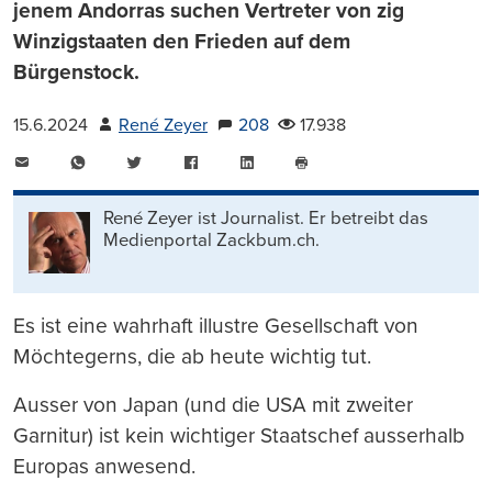
jenem Andorras suchen Vertreter von zig
Winzigstaaten den Frieden auf dem
Bürgenstock.
15.6.2024
René Zeyer
208
17.938
E-
WhatsApp
Twitter
Facebook
LinkedIn
Mail
Seite
drucken
René Zeyer ist Journalist. Er betreibt das
Medienportal Zackbum.ch.
Es ist eine wahrhaft illustre Gesellschaft von
Möchtegerns, die ab heute wichtig tut.
Ausser von Japan (und die USA mit zweiter
Garnitur) ist kein wichtiger Staatschef ausserhalb
Europas anwesend.