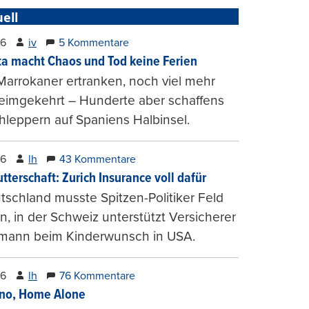
ell
26
iv
5 Kommentare
ta macht Chaos und Tod keine Ferien
Marrokaner ertranken, noch viel mehr
heimgekehrt – Hunderte aber schaffens
hleppern auf Spaniens Halbinsel.
26
lh
43 Kommentare
tterschaft: Zurich Insurance voll dafür
tschland musste Spitzen-Politiker Feld
, in der Schweiz unterstützt Versicherer
mann beim Kinderwunsch in USA.
26
lh
76 Kommentare
ino, Home Alone