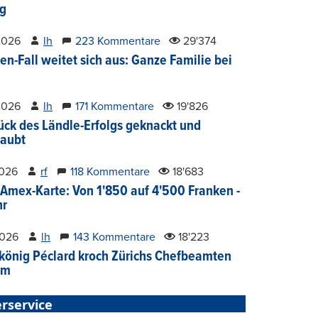
g
2026
lh
223 Kommentare
29'374
en-Fall weitet sich aus: Ganze Familie bei
2026
lh
171 Kommentare
19'826
ück des Ländle-Erfolgs geknackt und
aubt
2026
rf
118 Kommentare
18'683
Amex-Karte: Von 1'850 auf 4'500 Franken -
hr
2026
lh
143 Kommentare
18'223
könig Péclard kroch Zürichs Chefbeamten
im
rservice