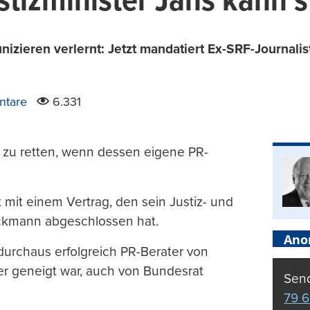
tizminister Jans kann’s
izieren verlernt: Jetzt mandatiert Ex-SRF-Journalis
ntare
6.331
 zu retten, wenn dessen eigene PR-
 mit einem Vertrag, den sein Justiz- und
Eckmann abgeschlossen hat.
Ano
durchaus erfolgreich PR-Berater von
er geneigt war, auch von Bundesrat
Send
79 6