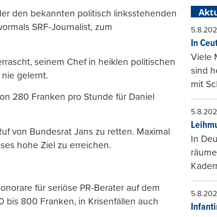
Aktu
 der den bekannten politisch linksstehenden
vormals SRF-Journalist, zum
5.8.20
In Ceu
Viele 
rascht, seinem Chef in heiklen politischen
sind 
nie gelernt.
mit Sc
on 280 Franken pro Stunde für Daniel
5.8.20
Leihmu
Ruf von Bundesrat Jans zu retten. Maximal
In Deu
ses hohe Ziel zu erreichen.
räumen
Kader
onorare für seriöse PR-Berater auf dem
5.8.20
 bis 800 Franken, in Krisenfällen auch
Infant