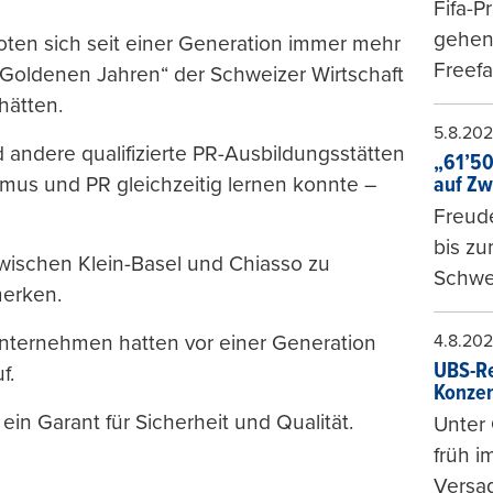
Fifa-P
gehen 
oten sich seit einer Generation immer mehr
Freefa
„Goldenen Jahren“ der Schweizer Wirtschaft
hätten.
5.8.20
andere qualifizierte PR-Ausbildungsstätten
„61’50
auf Zw
smus und PR gleichzeitig lernen konnte –
Freude
bis z
zwischen Klein-Basel und Chiasso zu
Schwe
erken.
4.8.20
nternehmen hatten vor einer Generation
UBS-Re
f.
Konzer
in Garant für Sicherheit und Qualität.
Unter 
früh i
Versag