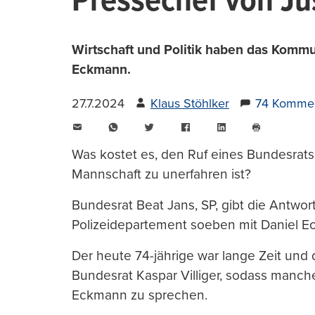
Pressechef von Jus
Wirtschaft und Politik haben das Kommun
Eckmann.
27.7.2024
Klaus Stöhlker
74 Komme
E-
WhatsApp
Twitter
Facebook
LinkedIn
Mail
Seite
drucken
Was kostet es, den Ruf eines Bundesrats
Mannschaft zu unerfahren ist?
Bundesrat Beat Jans, SP, gibt die Antwort
Polizeidepartement soeben mit Daniel 
Der heute 74-jährige war lange Zeit und 
Bundesrat Kaspar Villiger, sodass manch
Eckmann zu sprechen.