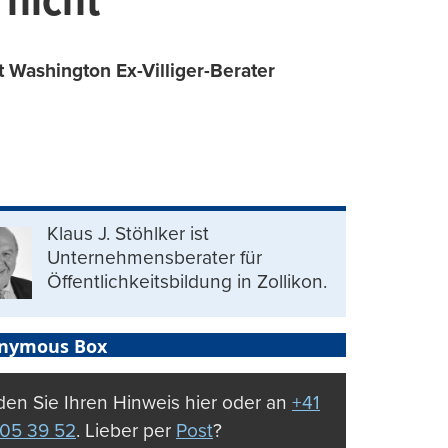
 nicht
t Washington Ex-Villiger-Berater
Klaus J. Stöhlker ist
Unternehmens­berater für
Öffentlichkeits­bildung in Zollikon.
nymous Box
en Sie Ihren Hinweis hier oder an
+41
05 39 52
. Lieber per
Post
?