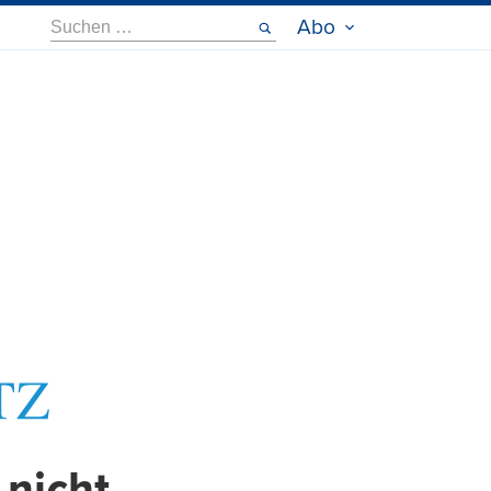
Suche
Abo
nach: