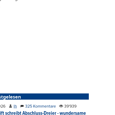
.
stgelesen
2026
lh
325 Kommentare
39'939
ift schreibt Abschluss-Dreier - wundersame