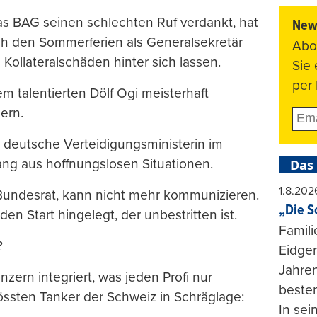
as BAG seinen schlechten Ruf verdankt, hat
News
ch den Sommerferien als Generalsekretär
Abo
Kollateralschäden hinter sich lassen.
Sie
per 
m talentierten Dölf Ogi meisterhaft
ern.
e deutsche Verteidigungsministerin im
ang aus hoffnungslosen Situationen.
Das
1.8.202
 Bundesrat, kann nicht mehr kommunizieren.
„Die S
en Start hingelegt, der unbestritten ist.
Famili
?
Eidgen
Jahren
zern integriert, was jeden Profi nur
beste
össten Tanker der Schweiz in Schräglage:
In se