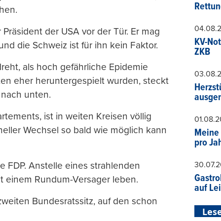
Rettun
hen.
04.08.
Präsident der USA vor der Tür. Er mag
KV-Not
nd die Schweiz ist für ihn kein Faktor.
ZKB
reht, als hoch gefährliche Epidemie
03.08.
en eher heruntergespielt wurden, steckt
Herzst
e nach unten.
ausger
tements, ist in weiten Kreisen völlig
01.08.
eller Wechsel so bald wie möglich kann
Meine 
pro Ja
30.07.
die FDP. Anstelle eines strahlenden
Gastro
it einem Rundum-Versager leben.
auf Le
 zweiten Bundesratssitz, auf den schon
Lese