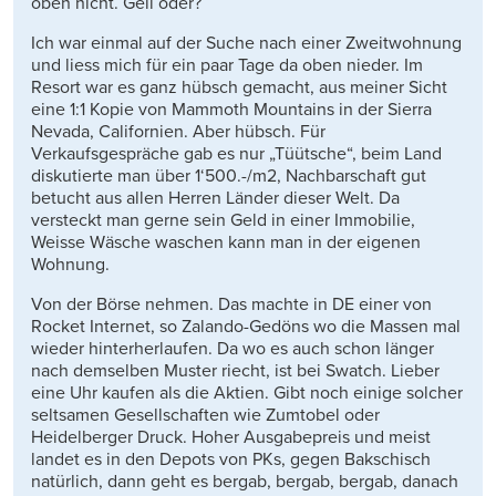
oben nicht. Geil oder?
Ich war einmal auf der Suche nach einer Zweitwohnung
und liess mich für ein paar Tage da oben nieder. Im
Resort war es ganz hübsch gemacht, aus meiner Sicht
eine 1:1 Kopie von Mammoth Mountains in der Sierra
Nevada, Californien. Aber hübsch. Für
Verkaufsgespräche gab es nur „Tüütsche“, beim Land
diskutierte man über 1‘500.-/m2, Nachbarschaft gut
betucht aus allen Herren Länder dieser Welt. Da
versteckt man gerne sein Geld in einer Immobilie,
Weisse Wäsche waschen kann man in der eigenen
Wohnung.
Von der Börse nehmen. Das machte in DE einer von
Rocket Internet, so Zalando-Gedöns wo die Massen mal
wieder hinterherlaufen. Da wo es auch schon länger
nach demselben Muster riecht, ist bei Swatch. Lieber
eine Uhr kaufen als die Aktien. Gibt noch einige solcher
seltsamen Gesellschaften wie Zumtobel oder
Heidelberger Druck. Hoher Ausgabepreis und meist
landet es in den Depots von PKs, gegen Bakschisch
natürlich, dann geht es bergab, bergab, bergab, danach