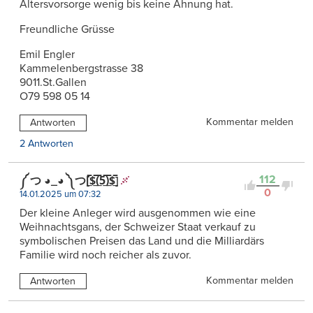
Altersvorsorge wenig bis keine Ahnung hat.
Freundliche Grüsse
Emil Engler
Kammelenbergstrasse 38
9011.St.Gallen
O79 598 05 14
Kommentar melden
Antworten
2 Antworten
112
༼ つ ◕_◕ ༽つ[̲̅$̲̅(̲̅5̲̅)̲̅$̲̅]
0
14.01.2025 um 07:32
Der kleine Anleger wird ausgenommen wie eine
Weihnachtsgans, der Schweizer Staat verkauf zu
symbolischen Preisen das Land und die Milliardärs
Familie wird noch reicher als zuvor.
Kommentar melden
Antworten