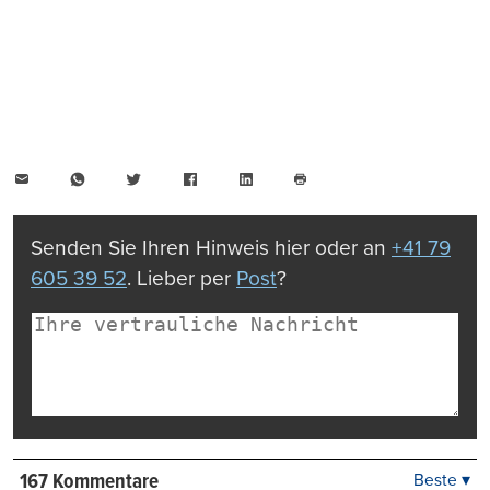
E-
WhatsApp
Twitter
Facebook
LinkedIn
Mail
Seite
drucken
Senden Sie Ihren Hinweis hier oder an
+41 79
605 39 52
. Lieber per
Post
?
167 Kommentare
Beste ▾
Beste