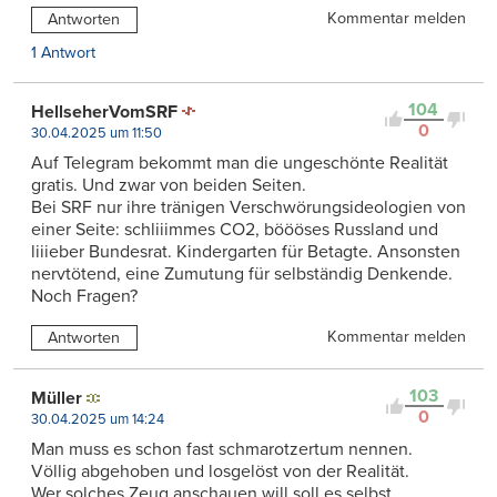
Kommentar melden
Antworten
1 Antwort
104
HellseherVomSRF
0
30.04.2025 um 11:50
Auf Telegram bekommt man die ungeschönte Realität
gratis. Und zwar von beiden Seiten.
Bei SRF nur ihre tränigen Verschwörungsideologien von
einer Seite: schliiimmes CO2, böööses Russland und
liiieber Bundesrat. Kindergarten für Betagte. Ansonsten
nervtötend, eine Zumutung für selbständig Denkende.
Noch Fragen?
Kommentar melden
Antworten
103
Müller
0
30.04.2025 um 14:24
Man muss es schon fast schmarotzertum nennen.
Völlig abgehoben und losgelöst von der Realität.
Wer solches Zeug anschauen will soll es selbst