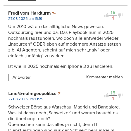
15
Fredi vom Hardturm
1
27.08.2025 um 15:19
Um 2010 wären das alltägliche News gewesen.
Outsourcing hier und da. Das Playbook nun in 2025
nochmals rauszuholen, wo doch alle entweder wieder
„insourcen“ ODER eben auf modernere Ansätze setzen
z.b. AI Agenten, scheint auf mich sehr „naiv“ oder
einfach „unfähig“ zu wirken.
Ist wie in 2025 nochmals ein Iphone 3 zu lancieren.
Kommentar melden
Antworten
15
t.me/@nofmgeopolitics
1
27.08.2025 um 10:29
Schweizer Börse aus Warschau, Madrid und Bangalore.
Was ist daran noch ‚Schweizer‘ und warum braucht es
die überhaupt noch?
Überraschen kann das alles ja nicht, denn IT
Dienstleistungen sind aus der Schweiz heraus kaum