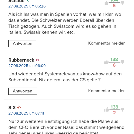
164
Schade
5
27.08.2025 um 06:26
Als ich las was man in Spanien vorhat, war mir klar, wo
das endet. Die Schweizer werden überall über den
Tisch gezogen. Auch Swisscom wird es so gehen in
Italien. Swissair kennen wir, etc.
Kommentar melden
Antworten
138
Rubberneck
6
27.08.2025 um 06:09
Und wieder geht Systemrelevantes know-how auf den
Subkontinent. Nix gelernt aus der CS gelle ?
Kommentar melden
Antworten
133
S.X
2
27.08.2025 um 07:41
Nur zur weiteren Bestätigung-ich habe die Pläne aus
dem CFO Bereich vor der Nase: das stimmt weitgehend
sehr genau was Lukas Haessig da berichtet.