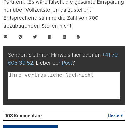
Partnern. „Es wäre falsch, die gesamte Einsparung
nur über Vollzeitstellen darzustellen.“
Entsprechend stimme die Zahl von 700
abzubauenden Stellen nicht.
E-
WhatsApp
Twitter
Facebook
LinkedIn
Mail
Seite
drucken
Senden Sie Ihren Hinweis hier oder an
+41 79
605 39 52
. Lieber per
Post
?
108 Kommentare
Beste ▾
Beste
Neueste