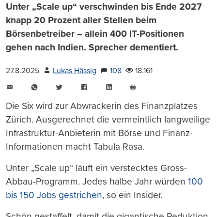
Unter „Scale up“ verschwinden bis Ende 2027
knapp 20 Prozent aller Stellen beim
Börsenbetreiber – allein 400 IT-Positionen
gehen nach Indien. Sprecher dementiert.
27.8.2025
Lukas Hässig
108
18.161
E-
WhatsApp
Twitter
Facebook
LinkedIn
Mail
Seite
drucken
Die Six wird zur Abwrackerin des Finanzplatzes
Zürich. Ausgerechnet die vermeintlich langweilige
Infrastruktur-Anbieterin mit Börse und Finanz-
Informationen macht Tabula Rasa.
Unter „Scale up“ läuft ein verstecktes Gross-
Abbau-Programm. Jedes halbe Jahr würden
100
bis 150 Jobs gestrichen
, so ein Insider.
Schön gestaffelt, damit die gigantische Reduktion