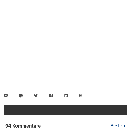
E-
WhatsApp
Twitter
Facebook
LinkedIn
Mail
Seite
drucken
94 Kommentare
Beste ▾
Beste