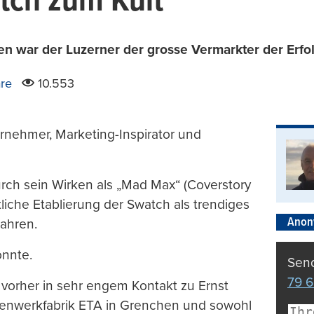
tch zum Kult
en war der Luzerner der grosse Vermarkter der Erfo
re
10.553
ternehmer, Marketing-Inspirator und
ch sein Wirken als „Mad Max“ (Coverstory
ntliche Etablierung der Swatch als trendiges
Anon
Jahren.
onnte.
Send
79 6
vorher in sehr engem Kontakt zu Ernst
renwerkfabrik ETA in Grenchen und sowohl