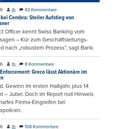
26
lh
43 Kommentare
 bei Cembra: Steiler Aufstieg von
ianer
t Officer kennt Swiss Banking vom
sagen – Kür zum Geschäftsleitungs-
ed nach „robustem Prozess“, sagt Bank.
26
lh
8 Kommentare
-Enforcement: Greco lässt Aktionäre im
ln
d. Gewinn im ersten Halbjahr, plus 14
t – Jubel. Doch im Report null Hinweis
harfes Finma-Eingreifen bei
spolicen.
26
lh
108 Kommentare