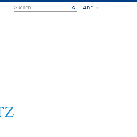
Suche
Abo
nach: