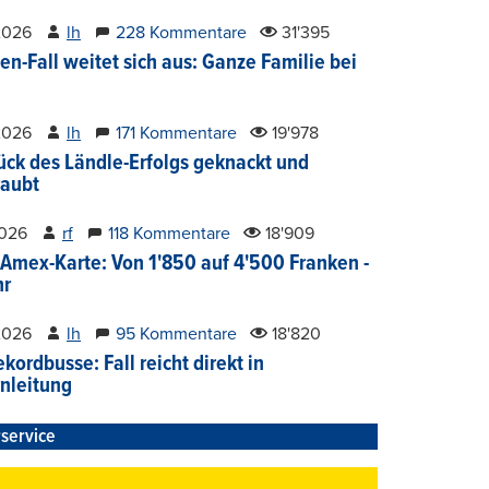
2026
lh
228 Kommentare
31'395
en-Fall weitet sich aus: Ganze Familie bei
2026
lh
171 Kommentare
19'978
ück des Ländle-Erfolgs geknackt und
aubt
2026
rf
118 Kommentare
18'909
Amex-Karte: Von 1'850 auf 4'500 Franken -
hr
2026
lh
95 Kommentare
18'820
kordbusse: Fall reicht direkt in
nleitung
service