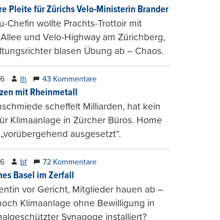
e Pleite für Zürichs Velo-Ministerin Brander
u-Chefin wollte Prachts-Trottoir mit
Allee und Velo-Highway am Zürichberg,
tungsrichter blasen Übung ab – Chaos.
26
lh
43 Kommentare
zen mit Rheinmetall
schmiede scheffelt Milliarden, hat kein
für Klimaanlage in Zürcher Büros. Home
 „vorübergehend ausgesetzt“.
26
bf
72 Kommentare
hes Basel im Zerfall
entin vor Gericht, Mitglieder hauen ab –
och Klimaanlage ohne Bewilligung in
lgeschützter Synagoge installiert?