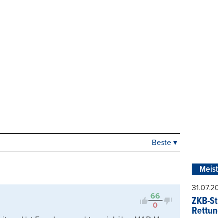
Beste ▾
Beste
Neueste
Meis
Viele Antworten
Kontrovers
31.07.
66
ZKB-St
0
Rettun