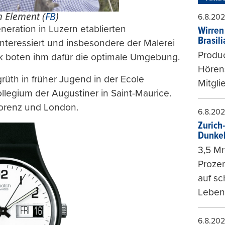
 Element (
FB
)
6.8.20
neration in Luzern etablierten
Wirren
Brasil
interessiert und insbesondere der Malerei
Produc
k boten ihm dafür die optimale Umgebung.
Hören
rüth in früher Jugend in der Ecole
Mitgli
legium der Augustiner in Saint-Maurice.
lorenz und London.
6.8.20
Zurich
Dunke
3,5 Mr
Prozen
auf sc
Leben
6.8.20