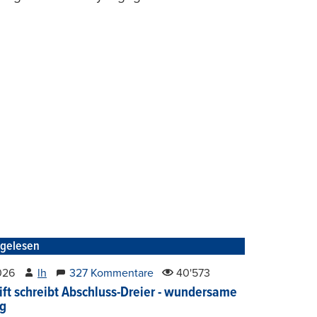
tgelesen
2026
lh
327 Kommentare
40'573
ift schreibt Abschluss-Dreier - wundersame
g