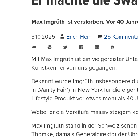
Er machte die Swa
Max Imgrüth ist verstorben. Vor 40 Jahr
3.10.2025
Erich Heini
25 Kommenta
E-
WhatsApp
Twitter
Facebook
LinkedIn
Mail
Seite
drucken
Mit Max Imgrüth ist ein vielgereister Un
Kunstkenner von uns gegangen.
Bekannt wurde Imgrüth insbesondere dur
in „Vanity Fair“) in New York für die eige
Lifestyle-Produkt vor etwas mehr als 40 
Wobei er die Verkäufe massiv steigern k
Max Imgrüth stand in der Schweiz schon 
Thomke, damals Generaldirektor der Uh