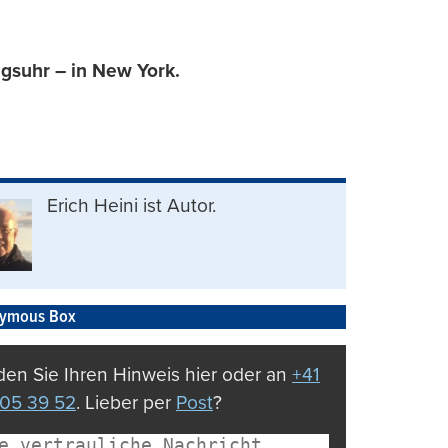
lgsuhr – in New York.
Erich Heini ist Autor.
ymous Box
en Sie Ihren Hinweis hier oder an
+41
05 39 52
. Lieber per
Post
?