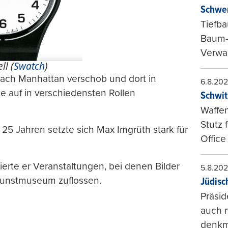
Schwer
Tiefba
Baum-
Verwal
ll (
Swatch
)
nach Manhattan verschob und dort in
6.8.20
 auf in verschiedensten Rollen
Schwit
Waffen
Stutz 
25 Jahren setzte sich Max Imgrüth stark für
Office
erte er Veranstaltungen, bei denen Bilder
5.8.20
Kunstmuseum zuflossen.
Jüdisc
Präsid
auch n
denkma