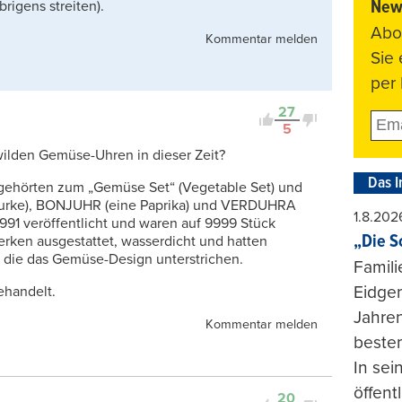
News
rigens streiten).
Abo
Kommentar melden
Sie
per 
27
5
wilden Gemüse-Uhren in dieser Zeit?
Das I
gehörten zum „Gemüse Set“ (Vegetable Set) und
Gurke), BONJUHR (eine Paprika) und VERDUHRA
1.8.202
991 veröffentlicht und waren auf 9999 Stück
„Die S
erken ausgestattet, wasserdicht und hatten
r, die das Gemüse-Design unterstrichen.
Famili
Eidgen
ehandelt.
Jahren
Kommentar melden
beste
In se
öffent
20