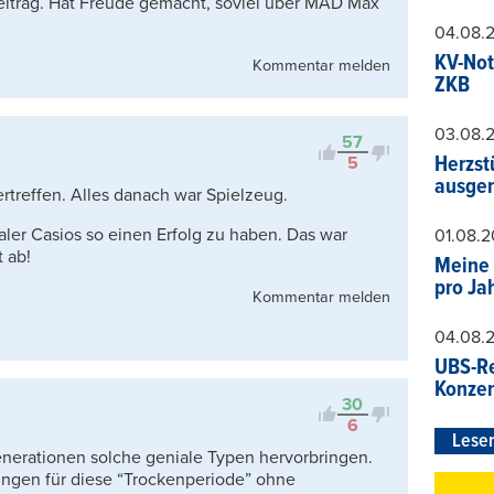
eitrag. Hat Freude gemacht, soviel über MAD Max
04.08.
KV-Not
Kommentar melden
ZKB
03.08.
57
Herzst
5
ausger
rtreffen. Alles danach war Spielzeug.
aler Casios so einen Erfolg zu haben. Das war
01.08.
 ab!
Meine 
pro Ja
Kommentar melden
04.08.
UBS-Re
Konzer
30
6
Leser
enerationen solche geniale Typen hervorbringen.
ungen für diese “Trockenperiode” ohne