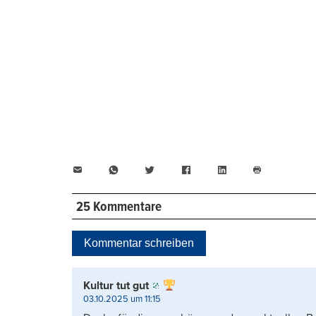
E-
WhatsApp
Twitter
Facebook
LinkedIn
Mail
Seite
drucken
25 Kommentare
Kommentar schreiben
Kultur tut gut
03.10.2025 um 11:15