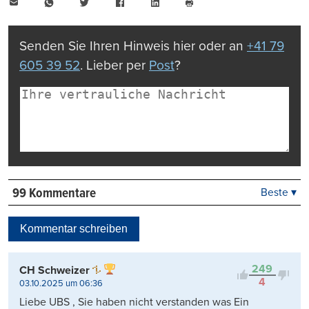
E-
WhatsApp
Twitter
Facebook
LinkedIn
Mail
Seite
drucken
Senden Sie Ihren Hinweis hier oder an
+41 79
605 39 52
. Lieber per
Post
?
99 Kommentare
Beste ▾
Beste
Neueste
Kommentar schreiben
Viele Antworten
Kontrovers
249
CH Schweizer
4
03.10.2025 um 06:36
Liebe UBS , Sie haben nicht verstanden was Ein