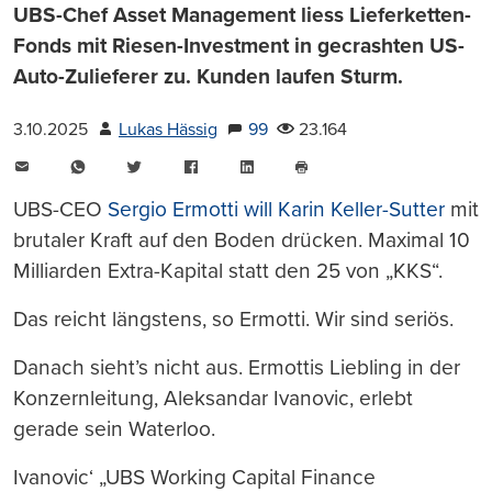
UBS-Chef Asset Management liess Lieferketten-
Fonds mit Riesen-Investment in gecrashten US-
Auto-Zulieferer zu. Kunden laufen Sturm.
3.10.2025
Lukas Hässig
99
23.164
E-
WhatsApp
Twitter
Facebook
LinkedIn
Mail
Seite
drucken
UBS-CEO
Sergio Ermotti will Karin Keller-Sutter
mit
brutaler Kraft auf den Boden drücken. Maximal 10
Milliarden Extra-Kapital statt den 25 von „KKS“.
Das reicht längstens, so Ermotti. Wir sind seriös.
Danach sieht’s nicht aus. Ermottis Liebling in der
Konzernleitung, Aleksandar Ivanovic, erlebt
gerade sein Waterloo.
Ivanovic‘ „UBS Working Capital Finance