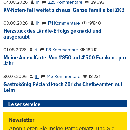
04.08.2026
lh
225 Kommentare
29'693
KV-Noten-Fall weitet sich aus: Ganze Familie bei ZKB
03.08.2026
lh
171 Kommentare
19'840
Herzstück des Ländle-Erfolgs geknackt und
ausgeraubt
01.08.2026
rf
118 Kommentare
18'710
Meine Amex-Karte: Von 1'850 auf 4'500 Franken - pro
Jahr
30.07.2026
lh
143 Kommentare
18'231
Gastrokönig Péclard kroch Zürichs Chefbeamten auf
Leim
Leserservice
Newsletter
Abonnieren Sie Inside Paradeplatz, und Sie