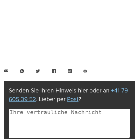
E-
WhatsApp
Twitter
Facebook
LinkedIn
Mail
Seite
drucken
Senden Sie Ihren Hinweis hier oder an
+41 79
605 39 52
. Lieber per
Post
?