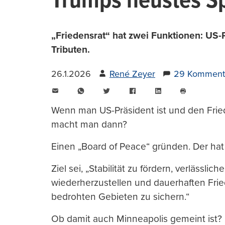
Trumps neustes S
„Friedensrat“ hat zwei Funktionen: US-P
Tributen.
26.1.2026
René Zeyer
29 Komment
E-
WhatsApp
Twitter
Facebook
LinkedIn
Mail
Seite
drucken
Wenn man US-Präsident ist und den Fried
macht man dann?
Einen „Board of Peace“ gründen. Der hat
Ziel sei, „Stabilität zu fördern, verläss
wiederherzustellen und dauerhaften Frie
bedrohten Gebieten zu sichern.“
Ob damit auch Minneapolis gemeint ist?