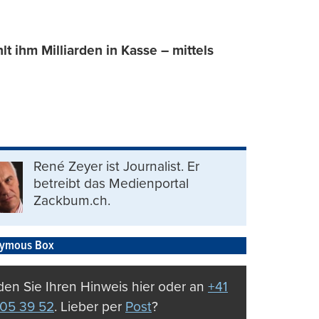
t ihm Milliarden in Kasse – mittels
René Zeyer ist Journalist. Er
betreibt das Medienportal
Zackbum.ch.
ymous Box
en Sie Ihren Hinweis hier oder an
+41
05 39 52
. Lieber per
Post
?