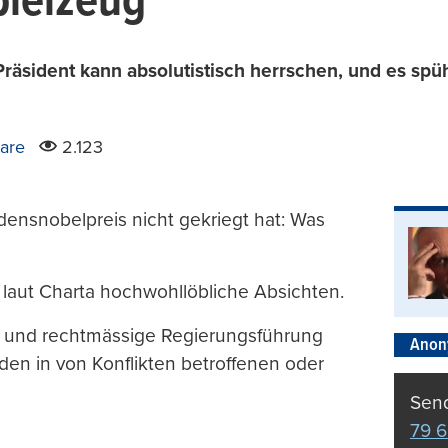
pielzeug
räsident kann absolutistisch herrschen, und es spühl
are
2.123
ensnobelpreis nicht gekriegt hat: Was
 laut Charta hochwohllöbliche Absichten.
liche und rechtmässige Regierungsführung
Anon
den in von Konflikten betroffenen oder
Send
79 6