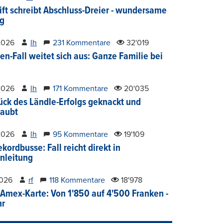
ift schreibt Abschluss-Dreier - wundersame
g
2026
lh
231 Kommentare
32'019
en-Fall weitet sich aus: Ganze Familie bei
2026
lh
171 Kommentare
20'035
ück des Ländle-Erfolgs geknackt und
aubt
2026
lh
95 Kommentare
19'109
kordbusse: Fall reicht direkt in
nleitung
2026
rf
118 Kommentare
18'978
Amex-Karte: Von 1'850 auf 4'500 Franken -
hr