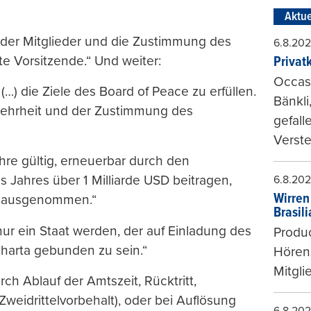
Aktue
 der Mitglieder und die Zustimmung des
6.8.20
te Vorsitzende.“ Und weiter:
Privat
Occasi
(…) die Ziele des Board of Peace zu erfüllen.
Bänkli
mehrheit und der Zustimmung des
gefall
Verste
Jahre gültig, erneuerbar durch den
s Jahres über 1 Milliarde USD beitragen,
6.8.20
Wirren
ng ausgenommen.“
Brasil
ur ein Staat werden, der auf Einladung des
Produc
harta gebunden zu sein.“
Hören
Mitgli
rch Ablauf der Amtszeit, Rücktritt,
weidrittelvorbehalt), oder bei Auflösung
6.8.20