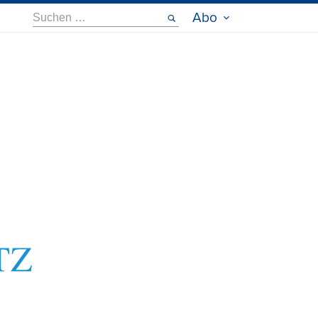
Suche
Abo
nach: