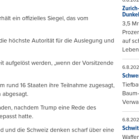
Zurich
Dunke
hält ein offizielles Siegel, das vom
3,5 Mr
Prozen
 die höchste Autorität für die Auslegung und
auf sc
Leben
eit aufgelöst werden, „wenn der Vorsitzende
6.8.20
Schwer
Tiefba
am rund 16 Staaten ihre Teilnahme zugesagt,
Baum-
 abgesagt.
Verwal
aden, nachdem Trump eine Rede des
epasst hatte.
6.8.20
Schwit
nd und die Schweiz denken scharf über eine
Waffen