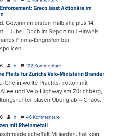
-Enforcement: Greco lässt Aktionäre im
ln
d. Gewinn im ersten Halbjahr, plus 14
t – Jubel. Doch im Report null Hinweis
harfes Finma-Eingreifen bei
spolicen.
26
lh
122 Kommentare
e Pleite für Zürichs Velo-Ministerin Brander
u-Chefin wollte Prachts-Trottoir mit
Allee und Velo-Highway am Zürichberg,
tungsrichter blasen Übung ab – Chaos.
26
lh
46 Kommentare
zen mit Rheinmetall
schmiede scheffelt Milliarden, hat kein