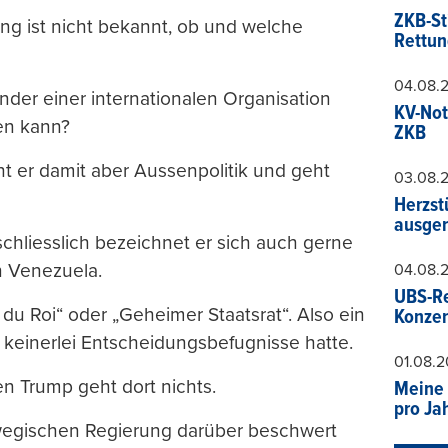
ZKB-St
ang ist nicht bekannt, ob und welche
Rettun
04.08.
ender einer internationalen Organisation
KV-Not
en kann?
ZKB
ht er damit aber Aussenpolitik und geht
03.08.
Herzst
ausger
schliesslich bezeichnet er sich auch gerne
n Venezuela.
04.08.
UBS-Re
du Roi“ oder „Geheimer Staatsrat“. Also ein
Konzer
 keinerlei Entscheidungsbefugnisse hatte.
01.08.
n Trump geht dort nichts.
Meine 
pro Ja
wegischen Regierung darüber beschwert