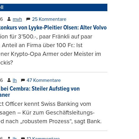
ll
26
mvh
25 Kommentare
konkurs von Lyyke-Pleitier Olsen: Alter Volvo
on für 3’500.-, paar Fränkli auf paar
, Anteil an Firma über 100 Fr.: Ist
ener Krypto-Opa Armer oder Meister im
ckis?
26
lh
47 Kommentare
 bei Cembra: Steiler Aufstieg von
ianer
t Officer kennt Swiss Banking vom
sagen – Kür zum Geschäftsleitungs-
ed nach „robustem Prozess“, sagt Bank.
26
lh
12 Kommentare