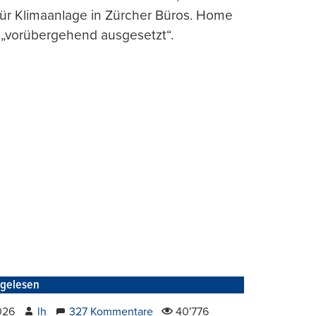
für Klimaanlage in Zürcher Büros. Home
 „vorübergehend ausgesetzt“.
tgelesen
2026
lh
327 Kommentare
40'776