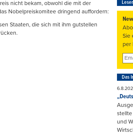
Leser
preis nicht bekam, obwohl die mit der
das Nobelpreiskomitee dringend auffordern:
News
n Staaten, die sich mit ihm gutstellen
Abo
rücken.
Sie
per 
Das I
6.8.20
„Deuts
Ausge
stellt
und Wi
Wirtsc