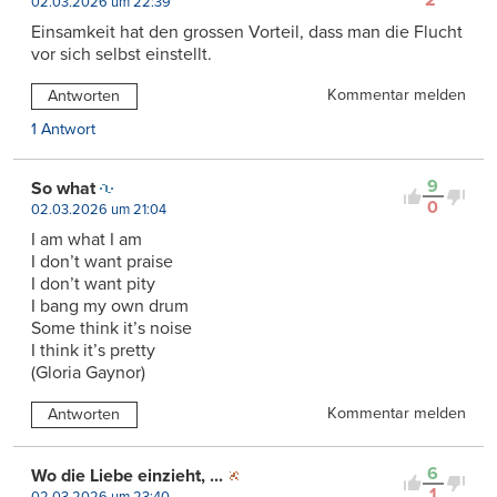
2
02.03.2026 um 22:39
Einsamkeit hat den grossen Vorteil, dass man die Flucht
vor sich selbst einstellt.
Kommentar melden
Antworten
1 Antwort
9
So what
0
02.03.2026 um 21:04
I am what I am
I don’t want praise
I don’t want pity
I bang my own drum
Some think it’s noise
I think it’s pretty
(Gloria Gaynor)
Kommentar melden
Antworten
6
Wo die Liebe einzieht, ...
1
02.03.2026 um 23:40