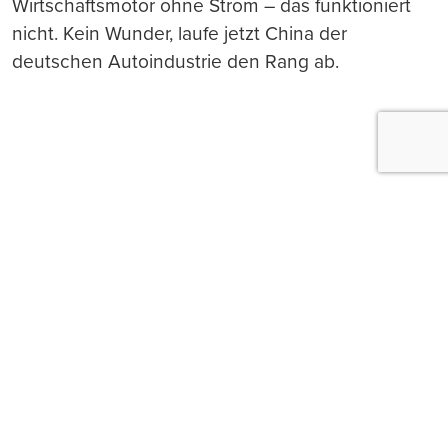
Wirtschaftsmotor ohne Strom – das funktioniert
nicht. Kein Wunder, laufe jetzt China der
deutschen Autoindustrie den Rang ab.
Push-Nachrichten
Möchten Sie Push-Nachrichten erhalten, wenn wir
wichtige News veröffentlichen? Abmeldung jederzeit
in den Browser‑Einstellungen möglich.
Ja, benachrichtigen
Nicht jetzt