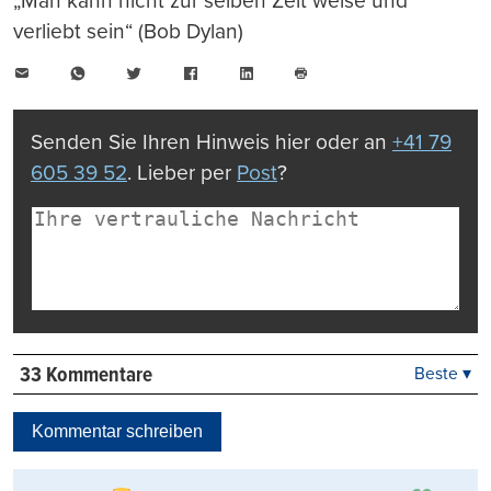
„Man kann nicht zur selben Zeit weise und
verliebt sein“ (Bob Dylan)
E-
WhatsApp
Twitter
Facebook
LinkedIn
Mail
Seite
drucken
Senden Sie Ihren Hinweis hier oder an
+41 79
605 39 52
. Lieber per
Post
?
33 Kommentare
Beste ▾
Beste
Neueste
Kommentar schreiben
Viele Antworten
Kontrovers