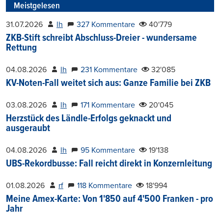
Meistgelesen
31.07.2026
lh
327 Kommentare
40'779
ZKB-Stift schreibt Abschluss-Dreier - wundersame
Rettung
04.08.2026
lh
231 Kommentare
32'085
KV-Noten-Fall weitet sich aus: Ganze Familie bei ZKB
03.08.2026
lh
171 Kommentare
20'045
Herzstück des Ländle-Erfolgs geknackt und
ausgeraubt
04.08.2026
lh
95 Kommentare
19'138
UBS-Rekordbusse: Fall reicht direkt in Konzernleitung
01.08.2026
rf
118 Kommentare
18'994
Meine Amex-Karte: Von 1'850 auf 4'500 Franken - pro
Jahr