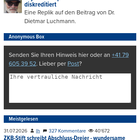
diskreditiert
Eine Replik auf den Beitrag von Dr.
Dietmar Luchmann.
Anonymous Box
Senden Sie Ihren Hinweis hier oder an
+41 79
605 39 52
. Lieber per
Post
?
Meistgelesen
31.07.2026
lh
327 Kommentare
40'672
ZKB-Stift schreibt Abschluss-Dreier - wundersame