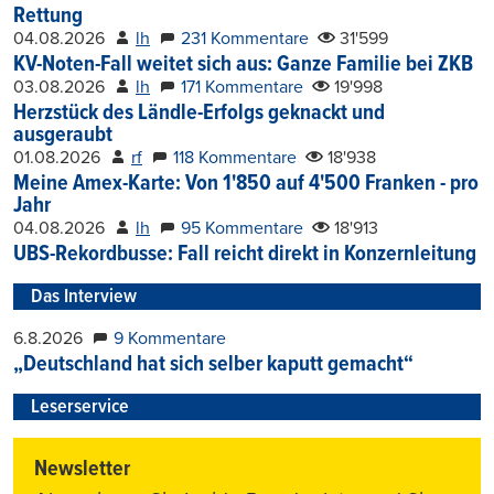
Rettung
04.08.2026
lh
231 Kommentare
31'599
KV-Noten-Fall weitet sich aus: Ganze Familie bei ZKB
03.08.2026
lh
171 Kommentare
19'998
Herzstück des Ländle-Erfolgs geknackt und
ausgeraubt
01.08.2026
rf
118 Kommentare
18'938
Meine Amex-Karte: Von 1'850 auf 4'500 Franken - pro
Jahr
04.08.2026
lh
95 Kommentare
18'913
UBS-Rekordbusse: Fall reicht direkt in Konzernleitung
Das Interview
6.8.2026
9 Kommentare
„Deutschland hat sich selber kaputt gemacht“
Leserservice
Newsletter