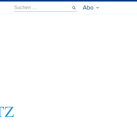
Suche
Abo
nach: