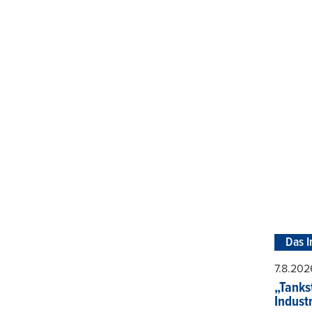
Das I
7.8.202
„Tankst
Indust