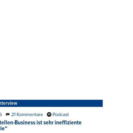
nterview
6
21 Kommentare
Podcast
ellen-Business ist sehr ineffiziente
rie“