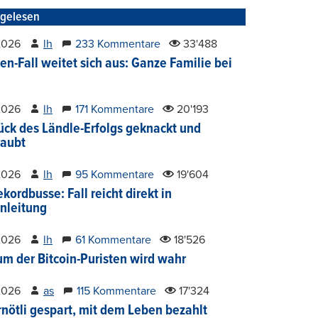
tgelesen
2026
lh
233 Kommentare
33'488
en-Fall weitet sich aus: Ganze Familie bei
2026
lh
171 Kommentare
20'193
ück des Ländle-Erfolgs geknackt und
aubt
2026
lh
95 Kommentare
19'604
kordbusse: Fall reicht direkt in
nleitung
2026
lh
61 Kommentare
18'526
um der Bitcoin-Puristen wird wahr
2026
as
115 Kommentare
17'324
nötli gespart, mit dem Leben bezahlt