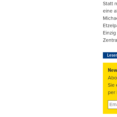
Statt
eine 
Michae
Etzelp
Einzig
Zentra
Leser
News
Abo
Sie
per 