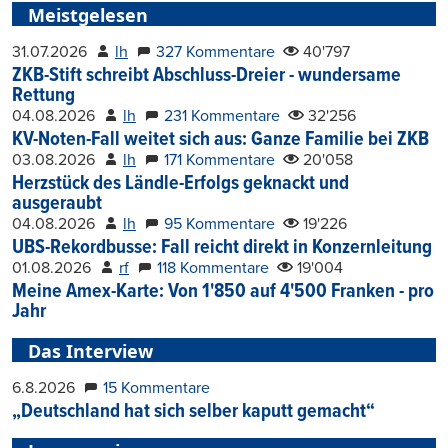
Meistgelesen
31.07.2026
lh
327 Kommentare
40'797
ZKB-Stift schreibt Abschluss-Dreier - wundersame
Rettung
04.08.2026
lh
231 Kommentare
32'256
KV-Noten-Fall weitet sich aus: Ganze Familie bei ZKB
03.08.2026
lh
171 Kommentare
20'058
Herzstück des Ländle-Erfolgs geknackt und
ausgeraubt
04.08.2026
lh
95 Kommentare
19'226
UBS-Rekordbusse: Fall reicht direkt in Konzernleitung
01.08.2026
rf
118 Kommentare
19'004
Meine Amex-Karte: Von 1'850 auf 4'500 Franken - pro
Jahr
Das Interview
6.8.2026
15 Kommentare
„Deutschland hat sich selber kaputt gemacht“