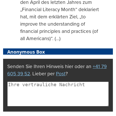
den April des letzten Jahres zum
„Financial Literacy Month“ deklariert
hat, mit dem erklärten Ziel, „to
improve the understanding of
financial principles and practices (of
all Americans)“. (…)
Anonymous Box
Senden Sie Ihren Hinweis hier oder an
+41 79
605 39 52
. Lieber per
Post
?