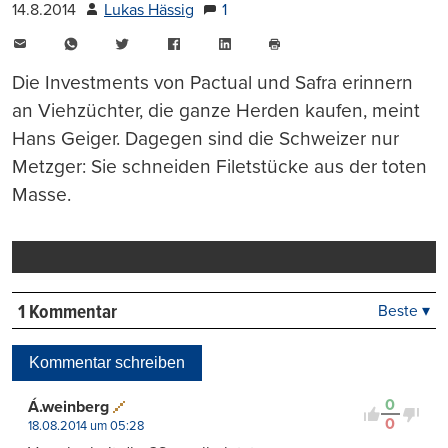
14.8.2014
Lukas Hässig
1
E-
WhatsApp
Twitter
Facebook
LinkedIn
Mail
Seite
drucken
Die Investments von Pactual und Safra erinnern
an Viehzüchter, die ganze Herden kaufen, meint
Hans Geiger. Dagegen sind die Schweizer nur
Metzger: Sie schneiden Filetstücke aus der toten
Masse.
1 Kommentar
Beste ▾
Beste
Neueste
Kommentar schreiben
Viele Antworten
Kontrovers
0
Á.weinberg
0
18.08.2014 um 05:28