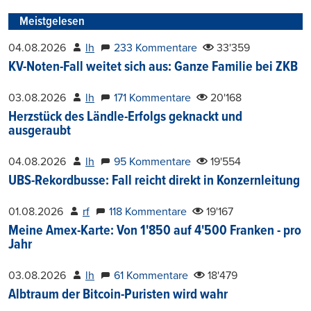
Meistgelesen
04.08.2026
lh
233 Kommentare
33'359
KV-Noten-Fall weitet sich aus: Ganze Familie bei ZKB
03.08.2026
lh
171 Kommentare
20'168
Herzstück des Ländle-Erfolgs geknackt und
ausgeraubt
04.08.2026
lh
95 Kommentare
19'554
UBS-Rekordbusse: Fall reicht direkt in Konzernleitung
01.08.2026
rf
118 Kommentare
19'167
Meine Amex-Karte: Von 1'850 auf 4'500 Franken - pro
Jahr
03.08.2026
lh
61 Kommentare
18'479
Albtraum der Bitcoin-Puristen wird wahr