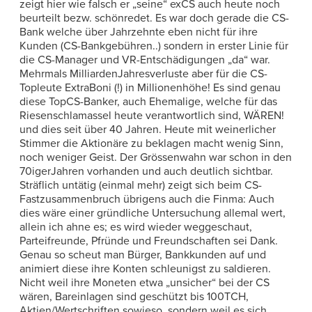
zeigt hier wie falsch er „seine“ exCS auch heute noch
beurteilt bezw. schönredet. Es war doch gerade die CS-
Bank welche über Jahrzehnte eben nicht für ihre
Kunden (CS-Bankgebühren..) sondern in erster Linie für
die CS-Manager und VR-Entschädigungen „da“ war.
Mehrmals MilliardenJahresverluste aber für die CS-
Topleute ExtraBoni (!) in Millionenhöhe! Es sind genau
diese TopCS-Banker, auch Ehemalige, welche für das
Riesenschlamassel heute verantwortlich sind, WÄREN!
und dies seit über 40 Jahren. Heute mit weinerlicher
Stimmer die Aktionäre zu beklagen macht wenig Sinn,
noch weniger Geist. Der Grössenwahn war schon in den
70igerJahren vorhanden und auch deutlich sichtbar.
Sträflich untätig (einmal mehr) zeigt sich beim CS-
Fastzusammenbruch übrigens auch die Finma: Auch
dies wäre einer gründliche Untersuchung allemal wert,
allein ich ahne es; es wird wieder weggeschaut,
Parteifreunde, Pfründe und Freundschaften sei Dank.
Genau so scheut man Bürger, Bankkunden auf und
animiert diese ihre Konten schleunigst zu saldieren.
Nicht weil ihre Moneten etwa „unsicher“ bei der CS
wären, Bareinlagen sind geschützt bis 100TCH,
Aktien/Wertschriften sowieso, sondern weil es sich