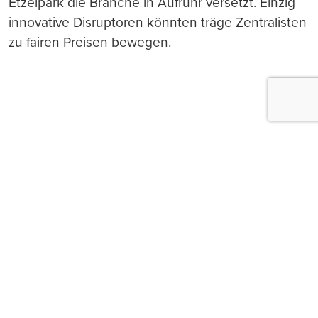
Etzelpark die Branche in Aufruhr versetzt. Einzig
innovative Disruptoren könnten träge Zentralisten
zu fairen Preisen bewegen.
Push-Nachrichten
Möchten Sie Push-Nachrichten erhalten, wenn wir
wichtige News veröffentlichen? Abmeldung jederzeit
in den Browser‑Einstellungen möglich.
Ja, benachrichtigen
Nicht jetzt