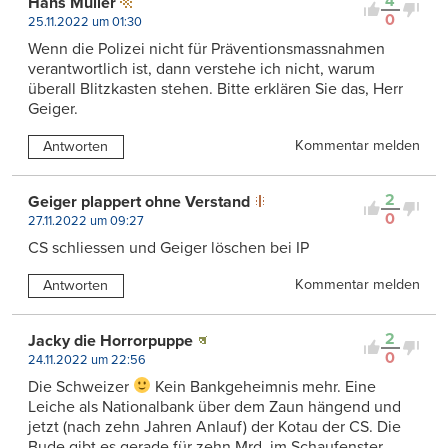
4
Hans Müller
0
25.11.2022 um 01:30
Wenn die Polizei nicht für Präventionsmassnahmen
verantwortlich ist, dann verstehe ich nicht, warum
überall Blitzkasten stehen. Bitte erklären Sie das, Herr
Geiger.
Kommentar melden
Antworten
2
Geiger plappert ohne Verstand
0
27.11.2022 um 09:27
CS schliessen und Geiger löschen bei IP
Kommentar melden
Antworten
2
Jacky die Horrorpuppe
0
24.11.2022 um 22:56
Die Schweizer
Kein Bankgeheimnis mehr. Eine
Leiche als Nationalbank über dem Zaun hängend und
jetzt (nach zehn Jahren Anlauf) der Kotau der CS. Die
Bude gibt es gerade für zehn Mrd. im Schaufenster.