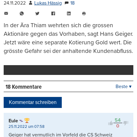
24.11.2022
Lukas Hässig
18
E-
WhatsApp
Twitter
Facebook
LinkedIn
Mail
Seite
drucken
In der Ära Thiam wehrten sich die grossen
Aktionäre gegen das Vorhaben, sagt Hans Geiger.
Jetzt wäre eine separate Kotierung Gold wert. Die
grösste Gefahr sei der anhaltende Kundenabfluss.
18 Kommentare
Beste ▾
Beste
Neueste
Kommentar schreiben
Viele Antworten
Kontrovers
54
Eule
0
25.11.2022 um 07:58
Geiger hat vermutlich im Vorfeld die CS Schweiz