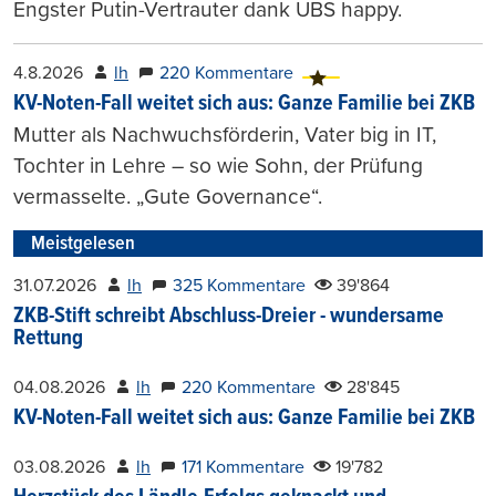
Engster Putin-Vertrauter dank UBS happy.
4.8.2026
lh
220 Kommentare
KV-Noten-Fall weitet sich aus: Ganze Familie bei ZKB
Mutter als Nachwuchsförderin, Vater big in IT,
Tochter in Lehre – so wie Sohn, der Prüfung
vermasselte. „Gute Governance“.
Meistgelesen
31.07.2026
lh
325 Kommentare
39'864
ZKB-Stift schreibt Abschluss-Dreier - wundersame
Rettung
04.08.2026
lh
220 Kommentare
28'845
KV-Noten-Fall weitet sich aus: Ganze Familie bei ZKB
03.08.2026
lh
171 Kommentare
19'782