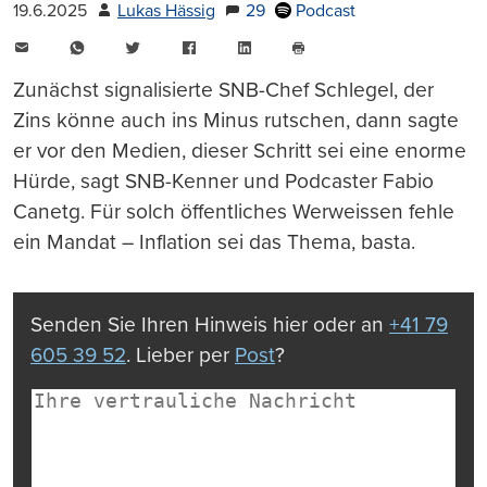
19.6.2025
Lukas Hässig
29
Podcast
E-
WhatsApp
Twitter
Facebook
LinkedIn
Mail
Seite
drucken
Zunächst signalisierte SNB-Chef Schlegel, der
Zins könne auch ins Minus rutschen, dann sagte
er vor den Medien, dieser Schritt sei eine enorme
Hürde, sagt SNB-Kenner und Podcaster Fabio
Canetg. Für solch öffentliches Werweissen fehle
ein Mandat – Inflation sei das Thema, basta.
Senden Sie Ihren Hinweis hier oder an
+41 79
605 39 52
. Lieber per
Post
?