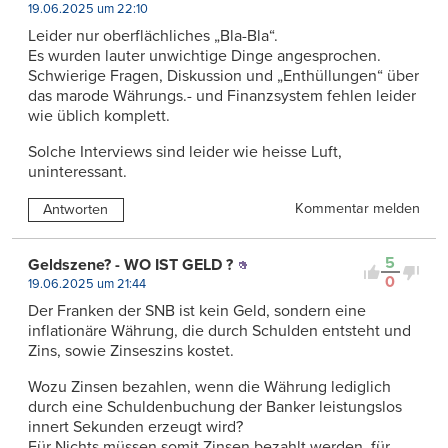
19.06.2025 um 22:10
Leider nur oberflächliches „Bla-Bla“.
Es wurden lauter unwichtige Dinge angesprochen.
Schwierige Fragen, Diskussion und „Enthüllungen“ über
das marode Währungs.- und Finanzsystem fehlen leider
wie üblich komplett.
Solche Interviews sind leider wie heisse Luft,
uninteressant.
Kommentar melden
Antworten
5
Geldszene? - WO IST GELD ?
0
19.06.2025 um 21:44
Der Franken der SNB ist kein Geld, sondern eine
inflationäre Währung, die durch Schulden entsteht und
Zins, sowie Zinseszins kostet.
Wozu Zinsen bezahlen, wenn die Währung lediglich
durch eine Schuldenbuchung der Banker leistungslos
innert Sekunden erzeugt wird?
Für Nichts müssen somit Zinsen bezahlt werden, für