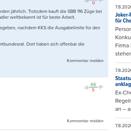
0
7.8.202
rden jährlich. Trotzdem kauft die SBB 116 Züge bei
Joker-P
ler weltbekannt ist für beste Arbeit.
für Ch
gegeben, nachdem KKS die Ausgabelimite für den
Person
Konkur
amtbundesrat. Dort haben sich offenbar die
Firma 
stehen
Kommentar melden
7.8.202
Staats
ankla
46
5
Ex-Che
Regeln
an – a
Kommentar melden
7.8.202