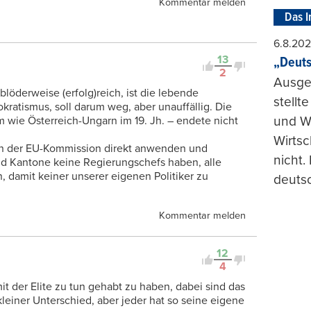
Kommentar melden
Das I
6.8.20
13
„Deuts
2
Ausge
 blöderweise (erfolg)reich, ist die lebende
stellt
kratismus, soll darum weg, aber unauffällig. Die
und Wi
m wie Österreich-Ungarn im 19. Jh. – endete nicht
Wirtsc
en der EU-Kommission direkt anwenden und
nicht.
d Kantone keine Regierungschefs haben, alle
n, damit keiner unserer eigenen Politiker zu
deuts
Kommentar melden
12
4
t der Elite zu tun gehabt zu haben, dabei sind das
 kleiner Unterschied, aber jeder hat so seine eigene