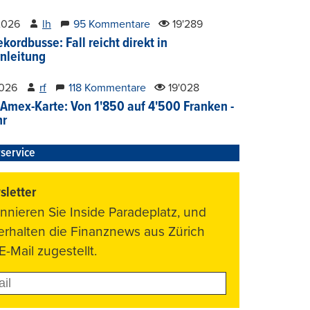
2026
lh
95 Kommentare
19'289
kordbusse: Fall reicht direkt in
nleitung
2026
rf
118 Kommentare
19'028
Amex-Karte: Von 1'850 auf 4'500 Franken -
hr
service
letter
nnieren Sie Inside Paradeplatz, und
 erhalten die Finanznews aus Zürich
E-Mail zugestellt.