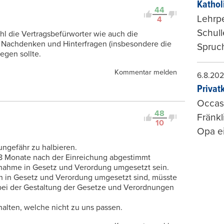
Kathol
44
Lehrp
4
Schul
hl die Vertragsbefürworter wie auch die
n Nachdenken und Hinterfragen (insbesondere die
Spruch
gen sollte.
Kommentar melden
6.8.20
Privat
Occasi
48
Fränkl
10
Opa ei
ungefähr zu halbieren.
 8 Monate nach der Einreichung abgestimmt
nahme in Gesetz und Verordung umgesetzt sein.
en in Gesetz und Verordung umgesetzt sind, müsste
 bei der Gestaltung der Gesetze und Verordnungen
ehalten, welche nicht zu uns passen.