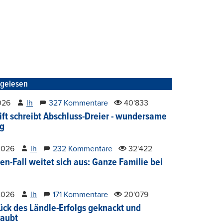
tgelesen
2026
lh
327 Kommentare
40'833
ift schreibt Abschluss-Dreier - wundersame
g
2026
lh
232 Kommentare
32'422
en-Fall weitet sich aus: Ganze Familie bei
2026
lh
171 Kommentare
20'079
ück des Ländle-Erfolgs geknackt und
aubt