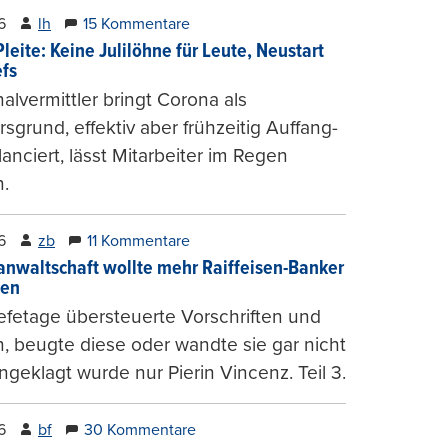
6
lh
15 Kommentare
leite: Keine Julilöhne für Leute, Neustart
efs
alvermittler bringt Corona als
sgrund, effektiv aber frühzeitig Auffang-
lanciert, lässt Mitarbeiter im Regen
.
6
zb
11 Kommentare
anwaltschaft wollte mehr Raiffeisen-Banker
gen
fetage übersteuerte Vorschriften und
, beugte diese oder wandte sie gar nicht
ngeklagt wurde nur Pierin Vincenz. Teil 3.
6
bf
30 Kommentare