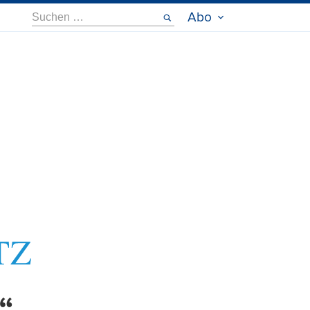
Suche
Abo
nach: