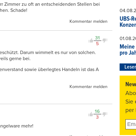
err Zimmer zu oft an entscheidenden Stellen bei
hen. Schade!
04.08.
UBS-Re
Kommentar melden
Konzer
31
01.08.
5
Meine 
pro Ja
 geschützt. Darum wimmelt es nur von solchen.
eils gerne bei.
Leser
nverstand sowie überlegtes Handeln ist das A
News
Kommentar melden
Abo
Sie
per 
16
3
angelware mehr!