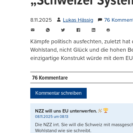
„Schweizer System
8.11.2025
Lukas Hässig
76 Komment
E-
WhatsApp
Twitter
Facebook
LinkedIn
Mail
Seite
drucken
Kämpfe politisch ausfechten, zuletzt hat
Wohlstand, nicht Glück und die hohen Ber
einzigartige Konstrukt würde mit dem EU
76 Kommentare
Kommentar schreiben
NZZ will uns EU unterwerfen.
08.11.2025 um 08:13
Die NZZ irrt. Sie will die Schweiz mit massges
Wohlstand wie sie schreibt.