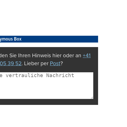
“
ymous Box
en Sie Ihren Hinweis hier oder an
+41
05 39 52
. Lieber per
Post
?