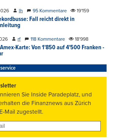
2026
lh
95 Kommentare
19'159
kordbusse: Fall reicht direkt in
nleitung
2026
rf
118 Kommentare
18'998
Amex-Karte: Von 1'850 auf 4'500 Franken -
hr
service
letter
nnieren Sie Inside Paradeplatz, und
 erhalten die Finanznews aus Zürich
E-Mail zugestellt.