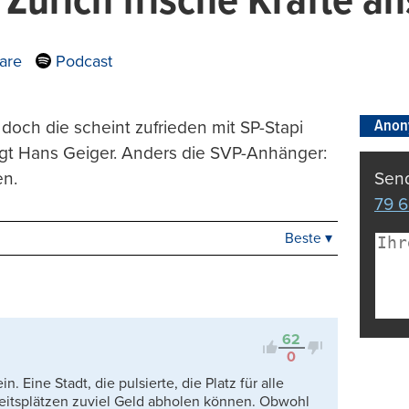
 Zürich frische Kräfte a
are
Podcast
Anon
doch die scheint zufrieden mit SP-Stapi
gt Hans Geiger. Anders die SVP-Anhänger:
en.
Send
79 6
Beste ▾
Beste
Neueste
Viele Antworten
Kontrovers
62
0
 Eine Stadt, die pulsierte, die Platz für alle
Arbeitsplätzen zuviel Geld abholen können. Obwohl