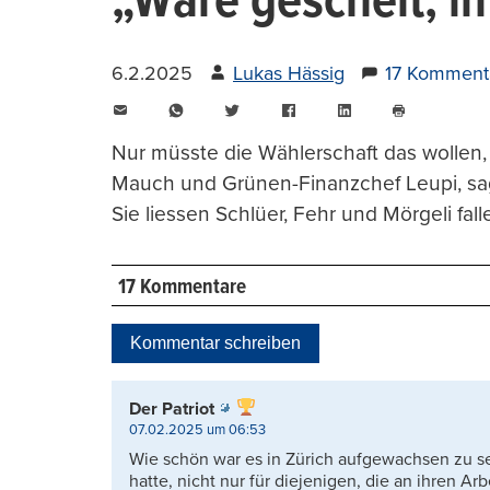
„Wäre gescheit, in
6.2.2025
Lukas Hässig
17 Komment
E-
WhatsApp
Twitter
Facebook
LinkedIn
Mail
Seite
drucken
Nur müsste die Wählerschaft das wollen, 
Mauch und Grünen-Finanzchef Leupi, sa
Sie liessen Schlüer, Fehr und Mörgeli fall
17 Kommentare
Kommentar schreiben
Der Patriot
07.02.2025 um 06:53
Wie schön war es in Zürich aufgewachsen zu sein.
hatte, nicht nur für diejenigen, die an ihren 