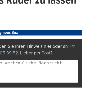
ns Ruder zu lassen“
ymous Box
en Sie Ihren Hinweis hier oder an
+41
05 39 52
. Lieber per
Post
?