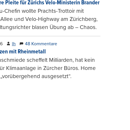
e Pleite für Zürichs Velo-Ministerin Brander
u-Chefin wollte Prachts-Trottoir mit
Allee und Velo-Highway am Zürichberg,
tungsrichter blasen Übung ab – Chaos.
26
lh
48 Kommentare
zen mit Rheinmetall
schmiede scheffelt Milliarden, hat kein
für Klimaanlage in Zürcher Büros. Home
 „vorübergehend ausgesetzt“.