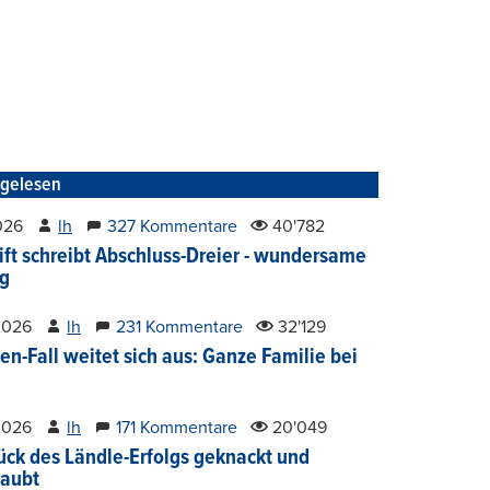
tgelesen
2026
lh
327 Kommentare
40'782
ift schreibt Abschluss-Dreier - wundersame
g
2026
lh
231 Kommentare
32'129
en-Fall weitet sich aus: Ganze Familie bei
2026
lh
171 Kommentare
20'049
ück des Ländle-Erfolgs geknackt und
aubt