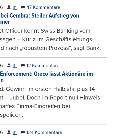
26
lh
47 Kommentare
 bei Cembra: Steiler Aufstieg von
ianer
t Officer kennt Swiss Banking vom
sagen – Kür zum Geschäftsleitungs-
ed nach „robustem Prozess“, sagt Bank.
26
lh
12 Kommentare
-Enforcement: Greco lässt Aktionäre im
ln
d. Gewinn im ersten Halbjahr, plus 14
t – Jubel. Doch im Report null Hinweis
harfes Finma-Eingreifen bei
spolicen.
26
lh
124 Kommentare