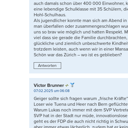
auch damals schon über 400 000 Einwohner, k
eine lebendige Schulklasse mit 35 Schülern, di
Hohl-Schulhaus.
Als jugendlicher konnte man sich am Abend in
man überfallen oder zusammengeschlagen wurde
uns so brav wie möglich und hatten Respekt. M
viel dass sie gerade die Familie durchbrachten,
glückliche und ziemlich unbeschwerte Kindhei
trotzdem leisten, auch wenn wir in einer Man
Schön war das Zürich – wo ist es geblieben?
Antworten
Victor Brunner
07.02.2025 um 06:08
Geiger sollte sich fragen warum „frische Kräft
Loser wie Tuena und Heer nach Bern geflüchte
Warum Lukas noch immer mit dem SVP Vertreter
SVP hat in der Stadt nur müde, innovationslose
geht es der FDP die auch nicht richtig in Schwu
aber immer etwas lächerlich, zudem hat er kein