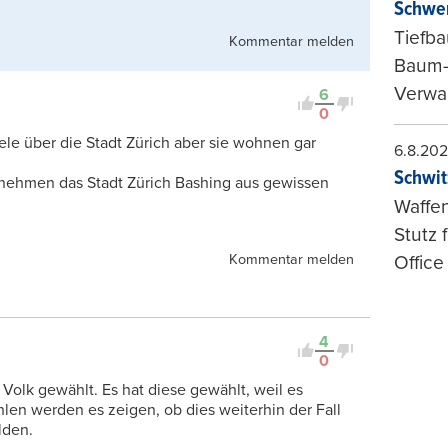
Schwer
Tiefba
Kommentar melden
Baum-
Verwal
6
0
iele über die Stadt Zürich aber sie wohnen gar
6.8.20
Schwit
rnehmen das Stadt Zürich Bashing aus gewissen
Waffen
Stutz 
Kommentar melden
Office
4
0
 Volk gewählt. Es hat diese gewählt, weil es
ahlen werden es zeigen, ob dies weiterhin der Fall
lden.