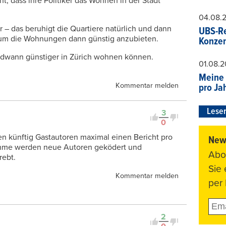
ht, dass ihre Politiker das Wohnen in der Stadt
04.08.
 – das beruhigt die Quartiere natürlich und dann
UBS-Re
, um die Wohnungen dann günstig anzubieten.
Konzer
endwann günstiger in Zürich wohnen können.
01.08.
Meine 
Kommentar melden
pro Ja
Leser
3
0
en künftig Gastautoren maximal einen Bericht pro
News
nahme werden neue Autoren geködert und
Abo
rebt.
Sie
Kommentar melden
per 
2