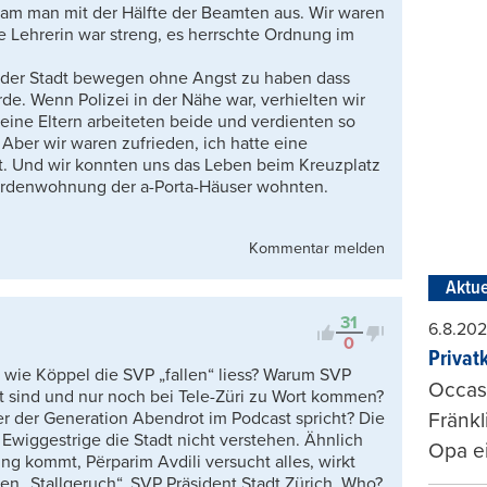
am man mit der Hälfte der Beamten aus. Wir waren
e Lehrerin war streng, es herrschte Ordnung im
 der Stadt bewegen ohne Angst zu haben dass
. Wenn Polizei in der Nähe war, verhielten wir
eine Eltern arbeiteten beide und verdienten so
 Aber wir waren zufrieden, ich hatte eine
t. Und wir konnten uns das Leben beim Kreuzplatz
sardenwohnung der a-Porta-Häuser wohnten.
Kommentar melden
Aktue
31
6.8.20
0
Privat
e“ wie Köppel die SVP „fallen“ liess? Warum SVP
Occasi
t sind und nur noch bei Tele-Züri zu Wort kommen?
 der Generation Abendrot im Podcast spricht? Die
Fränkl
 Ewiggestrige die Stadt nicht verstehen. Ähnlich
Opa ei
ng kommt, Përparim Avdili versucht alles, wirkt
en „Stallgeruch“. SVP Präsident Stadt Zürich, Who?