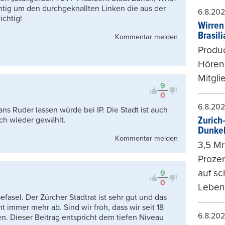
htig um den durchgeknallten Linken die aus der
6.8.20
ichtig!
Wirren
Brasil
Kommentar melden
Produc
Hören
Mitgli
9
0
6.8.20
ns Ruder lassen würde bei IP. Die Stadt ist auch
Zurich
uch wieder gewählt.
Dunke
Kommentar melden
3,5 Mr
Prozen
auf sc
9
0
Leben
efasel. Der Zürcher Stadtrat ist sehr gut und das
immer mehr ab. Sind wir froh, dass wir seit 18
6.8.20
. Dieser Beitrag entspricht dem tiefen Niveau