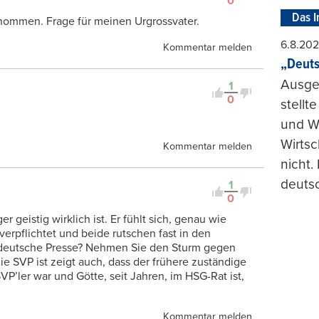
0
Das I
nommen. Frage für meinen Urgrossvater.
6.8.20
Kommentar melden
„Deuts
Ausge
1
0
stellt
und Wi
Wirtsc
Kommentar melden
nicht.
deuts
1
0
er geistig wirklich ist. Er fühlt sich, genau wie
verpflichtet und beide rutschen fast in den
 deutsche Presse? Nehmen Sie den Sturm gegen
ie SVP ist zeigt auch, dass der frühere zuständige
VP’ler war und Götte, seit Jahren, im HSG-Rat ist,
Kommentar melden