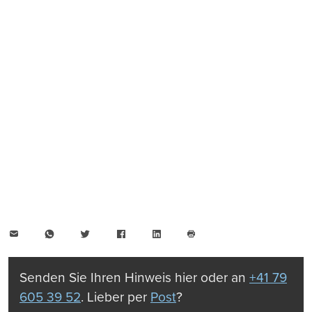
E-
WhatsApp
Twitter
Facebook
LinkedIn
Mail
Seite
drucken
Senden Sie Ihren Hinweis hier oder an
+41 79
605 39 52
. Lieber per
Post
?