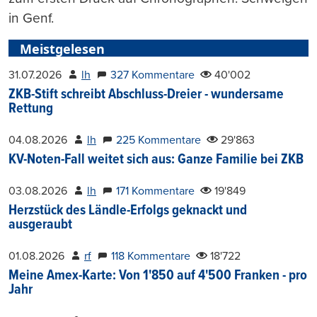
in Genf.
Meistgelesen
31.07.2026
lh
327 Kommentare
40'002
ZKB-Stift schreibt Abschluss-Dreier - wundersame
Rettung
04.08.2026
lh
225 Kommentare
29'863
KV-Noten-Fall weitet sich aus: Ganze Familie bei ZKB
03.08.2026
lh
171 Kommentare
19'849
Herzstück des Ländle-Erfolgs geknackt und
ausgeraubt
01.08.2026
rf
118 Kommentare
18'722
Meine Amex-Karte: Von 1'850 auf 4'500 Franken - pro
Jahr