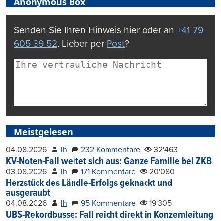
Anonymous Box
Senden Sie Ihren Hinweis hier oder an
+41 79
605 39 52
. Lieber per
Post
?
Meistgelesen
04.08.2026
lh
232 Kommentare
32'463
KV-Noten-Fall weitet sich aus: Ganze Familie bei ZKB
03.08.2026
lh
171 Kommentare
20'080
Herzstück des Ländle-Erfolgs geknackt und
ausgeraubt
04.08.2026
lh
95 Kommentare
19'305
UBS-Rekordbusse: Fall reicht direkt in Konzernleitung