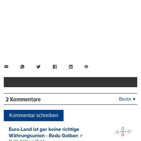
E-
WhatsApp
Twitter
Facebook
LinkedIn
Mail
Seite
drucken
2 Kommentare
Beste ▾
Beste
Neueste
Kommentar schreiben
Viele Antworten
Kontrovers
0
Euro-Land ist gar keine richtige
0
Währungsunion - Radu Golban