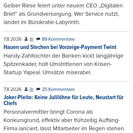
Gelber Riese feiert unter neuem CEO „Digitalen
Brief“ als Grundversorgung. Wer Service nutzt,
landet im Bürokratie-Labyrinth.
7.8.2026
lh
89 Kommentare
Hauen und Stechen bei Vorzeige-Payment Twint
Handy-Zahltochter der Banken kickt langjährige
Spitzenkader, holt Umstrittenen von Krisen-
Startup Yapeal. Umsätze miserabel.
7.8.2026
lh
25 Kommentare
Joker-Pleite: Keine Julilöhne für Leute, Neustart für
Chefs
Personalvermittler bringt Corona als
Konkursgrund, effektiv aber frühzeitig Auffang-
Firma lanciert, lässt Mitarbeiter im Regen stehen.