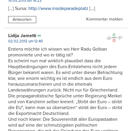
15.05.2013 um 19:23
[…] Sursa:
http://www.insideparadeplatz
[…]
Kommentar melden
Antworten
0
Lidija Jametti
0
02.02.2012 um 12:40
Erstens möchte ich wissen wo Herr Radu Golban
promovierte und wo er tätig ist?
Es scheint nun mal wirklich plausibel dass die
Hauptbedingungen des Euro-Entstehens nicht jedem
Bürger bekannt waren. Es wird unter dieser Betrachtung
klar, wie enorm wichtig es ist endlich aus dem Euro
herauszumarschieren und in die ehemals
Landeswährungen zurück. Nicht nur für Griechenland.
Die propagandistische Sprüche unter Regierung Merkel
und von Kanzlerin selber kreiert: „Stirbt der Euro – stirbt
die EU“, kann man so übersetzen“ stirbt der Euro – stirbt
die Exportmacht Deutschland.
Und noch klarer: Die Souverenität aller Europastaaten
wird auf eine der schmutzigsten politischen