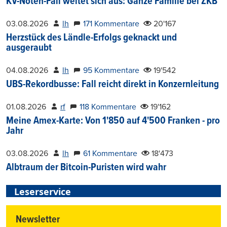
KV-Noten-Fall weitet sich aus: Ganze Familie bei ZKB
03.08.2026
lh
171 Kommentare
20'167
Herzstück des Ländle-Erfolgs geknackt und
ausgeraubt
04.08.2026
lh
95 Kommentare
19'542
UBS-Rekordbusse: Fall reicht direkt in Konzernleitung
01.08.2026
rf
118 Kommentare
19'162
Meine Amex-Karte: Von 1'850 auf 4'500 Franken - pro
Jahr
03.08.2026
lh
61 Kommentare
18'473
Albtraum der Bitcoin-Puristen wird wahr
Leserservice
Newsletter