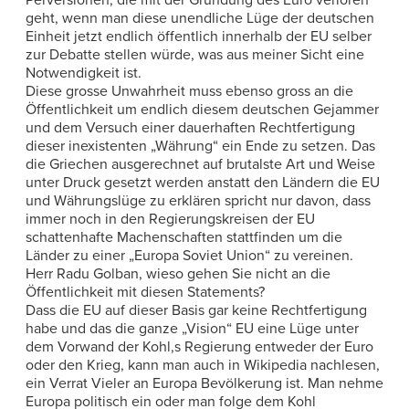
Perversionen, die mit der Gründung des Euro verlören
geht, wenn man diese unendliche Lüge der deutschen
Einheit jetzt endlich öffentlich innerhalb der EU selber
zur Debatte stellen würde, was aus meiner Sicht eine
Notwendigkeit ist.
Diese grosse Unwahrheit muss ebenso gross an die
Öffentlichkeit um endlich diesem deutschen Gejammer
und dem Versuch einer dauerhaften Rechtfertigung
dieser inexistenten „Währung“ ein Ende zu setzen. Das
die Griechen ausgerechnet auf brutalste Art und Weise
unter Druck gesetzt werden anstatt den Ländern die EU
und Währungslüge zu erklären spricht nur davon, dass
immer noch in den Regierungskreisen der EU
schattenhafte Machenschaften stattfinden um die
Länder zu einer „Europa Soviet Union“ zu vereinen.
Herr Radu Golban, wieso gehen Sie nicht an die
Öffentlichkeit mit diesen Statements?
Dass die EU auf dieser Basis gar keine Rechtfertigung
habe und das die ganze „Vision“ EU eine Lüge unter
dem Vorwand der Kohl,s Regierung entweder der Euro
oder den Krieg, kann man auch in Wikipedia nachlesen,
ein Verrat Vieler an Europa Bevölkerung ist. Man nehme
Europa politisch ein oder man folge dem Kohl