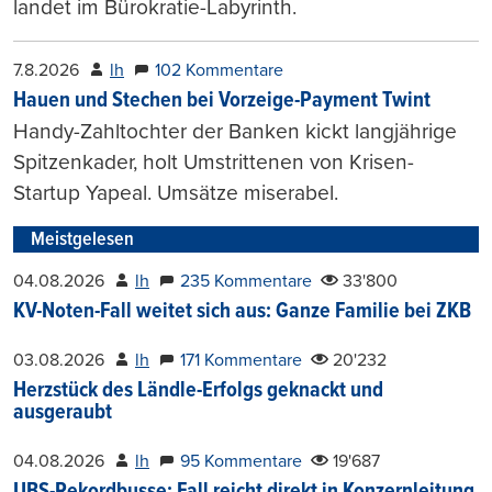
landet im Bürokratie-Labyrinth.
7.8.2026
lh
102 Kommentare
Hauen und Stechen bei Vorzeige-Payment Twint
Handy-Zahltochter der Banken kickt langjährige
Spitzenkader, holt Umstrittenen von Krisen-
Startup Yapeal. Umsätze miserabel.
Meistgelesen
04.08.2026
lh
235 Kommentare
33'800
KV-Noten-Fall weitet sich aus: Ganze Familie bei ZKB
03.08.2026
lh
171 Kommentare
20'232
Herzstück des Ländle-Erfolgs geknackt und
ausgeraubt
04.08.2026
lh
95 Kommentare
19'687