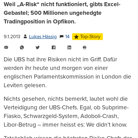
Weil „A-Risk“ nicht funktioniert, gibts Excel-
Gebastel; 500 Millionen ungehedgte
Tradingposition in Opfikon.
9.1.2013
Lukas Hässig
14
Top-Story
E-
WhatsApp
Twitter
Facebook
LinkedIn
Mail
Seite
drucken
Die UBS hat ihre Risiken nicht im Griff. Dafür
werden ihr heute und morgen von einer
englischen Parlamentskommission in London die
Leviten gelesen.
Nichts gesehen, nichts bemerkt, lautet wohl die
Verteidigung der UBS-Chefs. Egal, ob Subprime-
Fiasko, Schwarzgeld-System, Adoboli-Crash,
Libor-Betrug – immer heisst es: We didn’t know.