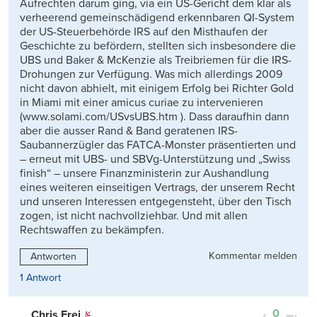
Aufrechten darum ging, via ein US-Gericht dem klar als
verheerend gemeinschädigend erkennbaren QI-System
der US-Steuerbehörde IRS auf den Misthaufen der
Geschichte zu befördern, stellten sich insbesondere die
UBS und Baker & McKenzie als Treibriemen für die IRS-
Drohungen zur Verfügung. Was mich allerdings 2009
nicht davon abhielt, mit einigem Erfolg bei Richter Gold
in Miami mit einer amicus curiae zu intervenieren
(www.solami.com/USvsUBS.htm ). Dass daraufhin dann
aber die ausser Rand & Band geratenen IRS-
Saubannerzügler das FATCA-Monster präsentierten und
– erneut mit UBS- und SBVg-Unterstützung und „Swiss
finish“ – unsere Finanzministerin zur Aushandlung
eines weiteren einseitigen Vertrags, der unserem Recht
und unseren Interessen entgegensteht, über den Tisch
zogen, ist nicht nachvollziehbar. Und mit allen
Rechtswaffen zu bekämpfen.
Kommentar melden
Antworten
1 Antwort
0
Chris Frei