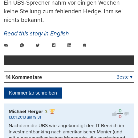
Ein UBS-Sprecher nahm vor einigen Wochen
keine Stellung zum fehlenden Hedge. Ihm sei
nichts bekannt.
Read this story in English
E-
WhatsApp
Twitter
Facebook
LinkedIn
Mail
Seite
drucken
14 Kommentare
Beste ▾
Beste
Neueste
Kommentar schreiben
Viele Antworten
Kontrovers
0
Michael Herger
0
13.01.2013 um 19:31
Nachdem die UBS wie angekündigt den IT-Bereich im
Investmentbanking nach amerikanischer Manier (und