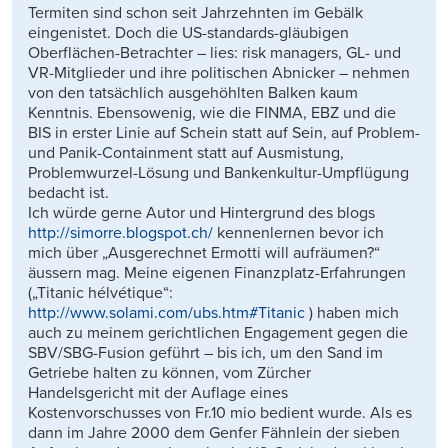
Termiten sind schon seit Jahrzehnten im Gebälk
eingenistet. Doch die US-standards-gläubigen
Oberflächen-Betrachter – lies: risk managers, GL- und
VR-Mitglieder und ihre politischen Abnicker – nehmen
von den tatsächlich ausgehöhlten Balken kaum
Kenntnis. Ebensowenig, wie die FINMA, EBZ und die
BIS in erster Linie auf Schein statt auf Sein, auf Problem-
und Panik-Containment statt auf Ausmistung,
Problemwurzel-Lösung und Bankenkultur-Umpflügung
bedacht ist.
Ich würde gerne Autor und Hintergrund des blogs
http://simorre.blogspot.ch/
kennenlernen bevor ich
mich über „Ausgerechnet Ermotti will aufräumen?“
äussern mag. Meine eigenen Finanzplatz-Erfahrungen
(„Titanic hélvétique“:
http://www.solami.com/ubs.htm#Titanic
) haben mich
auch zu meinem gerichtlichen Engagement gegen die
SBV/SBG-Fusion geführt – bis ich, um den Sand im
Getriebe halten zu können, vom Zürcher
Handelsgericht mit der Auflage eines
Kostenvorschusses von Fr.10 mio bedient wurde. Als es
dann im Jahre 2000 dem Genfer Fähnlein der sieben