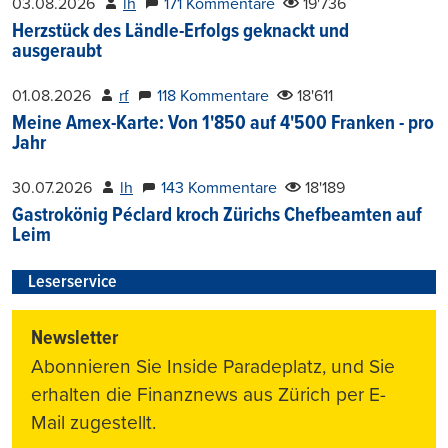
03.08.2026
lh
171 Kommentare
19'736
Herzstück des Ländle-Erfolgs geknackt und
ausgeraubt
01.08.2026
rf
118 Kommentare
18'611
Meine Amex-Karte: Von 1'850 auf 4'500 Franken - pro
Jahr
30.07.2026
lh
143 Kommentare
18'189
Gastrokönig Péclard kroch Zürichs Chefbeamten auf
Leim
Leserservice
Newsletter
Abonnieren Sie Inside Paradeplatz, und Sie
erhalten die Finanznews aus Zürich per E-
Mail zugestellt.