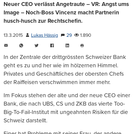
Neuer CEO verlässt Angetraute – VR: Angst ums
Image – Noch-Boss Vincenz macht Partnerin
husch-husch zur Rechtschefin.
13.3.2015
Lukas Hässig
29
1.890
E-
WhatsApp
Twitter
Facebook
LinkedIn
Mail
Seite
drucken
In der Zentrale der drittgrössten Schweizer Bank
geht es zu und her wie im hölzernen Himmel.
Privates und Geschäftliches der obersten Chefs
der Raiffeisen verschwimmen immer mehr.
Im Fokus stehen der alte und der neue CEO einer
Bank, die nach UBS, CS und ZKB das vierte Too-
Big-To-Fail-Institut mit ungeahnten Risiken für die
Schweiz darstellt.
Einer hat Probleme mit seiner Frau, der andere