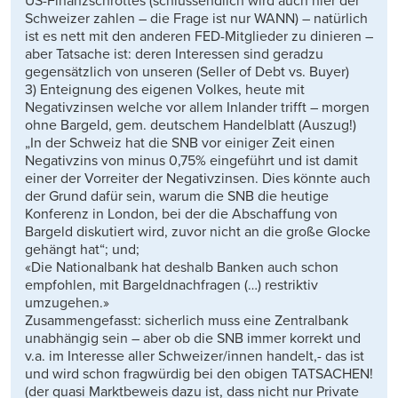
US-Finanzschrottes (schlussendlich wird auch hier der
Schweizer zahlen – die Frage ist nur WANN) – natürlich
ist es nett mit den anderen FED-Mitglieder zu dinieren –
aber Tatsache ist: deren Interessen sind geradzu
gegensätzlich von unseren (Seller of Debt vs. Buyer)
3) Enteignung des eigenen Volkes, heute mit
Negativzinsen welche vor allem Inlander trifft – morgen
ohne Bargeld, gem. deutschem Handelblatt (Auszug!)
„In der Schweiz hat die SNB vor einiger Zeit einen
Negativzins von minus 0,75% eingeführt und ist damit
einer der Vorreiter der Negativzinsen. Dies könnte auch
der Grund dafür sein, warum die SNB die heutige
Konferenz in London, bei der die Abschaffung von
Bargeld diskutiert wird, zuvor nicht an die große Glocke
gehängt hat“; und;
«Die Nationalbank hat deshalb Banken auch schon
empfohlen, mit Bargeldnachfragen (…) restriktiv
umzugehen.»
Zusammengefasst: sicherlich muss eine Zentralbank
unabhängig sein – aber ob die SNB immer korrekt und
v.a. im Interesse aller Schweizer/innen handelt,- das ist
und wird schon fragwürdig bei den obigen TATSACHEN!
(der quasi Marktbeweis dazu ist, dass nicht nur Private