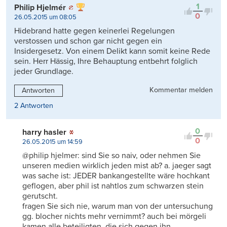
1
Philip Hjelmér
0
26.05.2015 um 08:05
Hidebrand hatte gegen keinerlei Regelungen
verstossen und schon gar nicht gegen ein
Insidergesetz. Von einem Delikt kann somit keine Rede
sein. Herr Hässig, Ihre Behauptung entbehrt folglich
jeder Grundlage.
Kommentar melden
Antworten
2 Antworten
0
harry hasler
0
26.05.2015 um 14:59
@philip hjelmer: sind Sie so naiv, oder nehmen Sie
unseren medien wirklich jeden mist ab? a. jaeger sagt
was sache ist: JEDER bankangestellte wäre hochkant
geflogen, aber phil ist nahtlos zum schwarzen stein
gerutscht.
fragen Sie sich nie, warum man von der untersuchung
gg. blocher nichts mehr vernimmt? auch bei mörgeli
kamen alle beteiligten, die sich gegen ihn