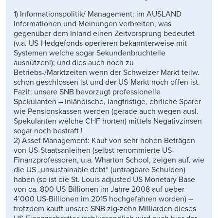
1) Informationspolitik/ Management: im AUSLAND
Informationen und Meinungen verbreiten, was
gegenüber dem Inland einen Zeitvorsprung bedeutet
(v.a. US-Hedgefonds operieren bekannterweise mit
Systemen welche sogar Sekundenbruchteile
ausnützen!); und dies auch noch zu
Betriebs-/Marktzeiten wenn der Schweizer Markt teilw.
schon geschlossen ist und der US-Markt noch offen ist.
Fazit: unsere SNB bevorzugt professionelle
Spekulanten – inländische, langfristige, ehrliche Sparer
wie Pensionskassen werden (gerade auch wegen ausl.
Spekulanten welche CHF horten) mittels Negativzinsen
sogar noch bestraft !
2) Asset Management: Kauf von sehr hohen Beträgen
von US-Staatsanleihen (selbst renommierte US-
Finanzprofessoren, u.a. Wharton School, zeigen auf, wie
die US „unsustainable debt“ (untragbare Schulden)
haben (so ist die St. Louis adjusted US Monetary Base
von ca. 800 US-Billionen im Jahre 2008 auf ueber
4’000 US-Billionen im 2015 hochgefahren worden) –
trotzdem kauft unsere SNB zig-zehn Milliarden dieses