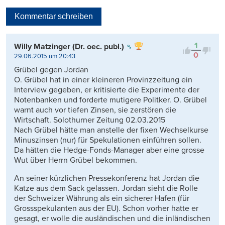
Neueste
Kommentar schreiben
Viele Antworten
Kontrovers
1
Willy Matzinger (Dr. oec. publ.)
0
29.06.2015 um 20:43
Grübel gegen Jordan
O. Grübel hat in einer kleineren Provinzzeitung ein
Interview gegeben, er kritisierte die Experimente der
Notenbanken und forderte mutigere Politker. O. Grübel
warnt auch vor tiefen Zinsen, sie zerstören die
Wirtschaft. Solothurner Zeitung 02.03.2015
Nach Grübel hätte man anstelle der fixen Wechselkurse
Minuszinsen (nur) für Spekulationen einführen sollen.
Da hätten die Hedge-Fonds-Manager aber eine grosse
Wut über Herrn Grübel bekommen.
An seiner kürzlichen Pressekonferenz hat Jordan die
Katze aus dem Sack gelassen. Jordan sieht die Rolle
der Schweizer Währung als ein sicherer Hafen (für
Grossspekulanten aus der EU). Schon vorher hatte er
gesagt, er wolle die ausländischen und die inländischen