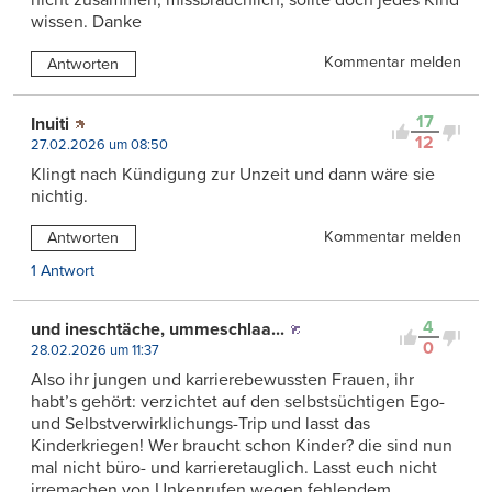
nicht zusammen, missbräuchlich, sollte doch jedes Kind
wissen. Danke
Kommentar melden
Antworten
17
Inuiti
12
27.02.2026 um 08:50
Klingt nach Kündigung zur Unzeit und dann wäre sie
nichtig.
Kommentar melden
Antworten
1 Antwort
4
und ineschtäche, ummeschlaa...
0
28.02.2026 um 11:37
Also ihr jungen und karrierebewussten Frauen, ihr
habt’s gehört: verzichtet auf den selbstsüchtigen Ego-
und Selbstverwirklichungs-Trip und lasst das
Kinderkriegen! Wer braucht schon Kinder? die sind nun
mal nicht büro- und karrieretauglich. Lasst euch nicht
irremachen von Unkenrufen wegen fehlendem