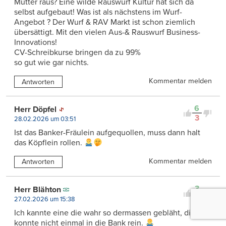
Mütter raus? Eine wilde Rauswurf Kultur hat sich da
selbst aufgebaut! Was ist als nächstens im Wurf-
Angebot ? Der Wurf & RAV Markt ist schon ziemlich
übersättigt. Mit den vielen Aus-& Rauswurf Business-
Innovations!
CV-Schreibkurse bringen da zu 99%
so gut wie gar nichts.
Kommentar melden
Antworten
6
Herr Döpfel
3
28.02.2026 um 03:51
Ist das Banker-Fräulein aufgequollen, muss dann halt
das Köpflein rollen.
Kommentar melden
Antworten
3
Herr Blähton
0
27.02.2026 um 15:38
Ich kannte eine die wahr so dermassen gebläht, die
konnte nicht einmal in die Bank rein.