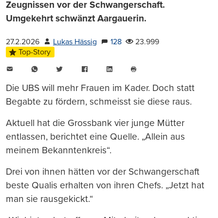
Zeugnissen vor der Schwangerschaft.
Umgekehrt schwänzt Aargauerin.
27.2.2026
Lukas Hässig
128
23.999
Top-Story
E-
WhatsApp
Twitter
Facebook
LinkedIn
Mail
Seite
drucken
Die UBS will mehr Frauen im Kader. Doch statt
Begabte zu fördern, schmeisst sie diese raus.
Aktuell hat die Grossbank vier junge Mütter
entlassen, berichtet eine Quelle. „Allein aus
meinem Bekanntenkreis“.
Drei von ihnen hätten vor der Schwangerschaft
beste Qualis erhalten von ihren Chefs. „Jetzt hat
man sie rausgekickt.“