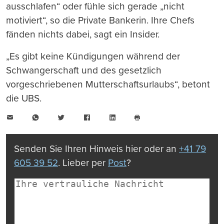
ausschlafen“ oder fühle sich gerade „nicht
motiviert“, so die Private Bankerin. Ihre Chefs
fänden nichts dabei, sagt ein Insider.
„Es gibt keine Kündigungen während der
Schwangerschaft und des gesetzlich
vorgeschriebenen Mutterschaftsurlaubs“, betont
die UBS.
E-
WhatsApp
Twitter
Facebook
LinkedIn
Mail
Seite
drucken
Senden Sie Ihren Hinweis hier oder an
+41 79
605 39 52
. Lieber per
Post
?