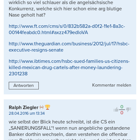
wirklich so viel schlauer als die angelsächsische
Konkurrenz, welche sich hier schon eine arg blutige
Nase geholt hat?
http://www.ft.com/cms/s/0/832b582a-d0f2-11e1-8a3c-
00144feabdc0.html#axzz479edloVA
http://www.theguardian.com/business/2012/jul/17/hsbc-
executive-resigns-senate
http://www.ibtimes.com/hsbc-sued-families-us-citizens-
killed-mexican-drug-cartels-after-money-laundering-
2301238
Kommentar melden
Antworten
0
Ralph Ziegler
0
28.04.2016 um 13:34
wie selbst der Blick heute schreibt, ist die CS ein
„SANIERUNGSFALL“! wenn nun angebliche gestandene
Banker dorthin wechseln, dann verstehen die offenbar