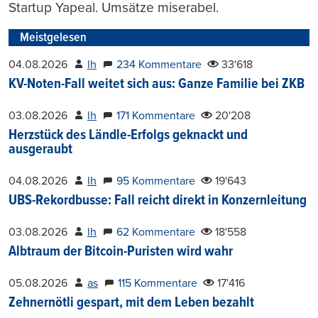
Startup Yapeal. Umsätze miserabel.
Meistgelesen
04.08.2026
lh
234 Kommentare
33'618
KV-Noten-Fall weitet sich aus: Ganze Familie bei ZKB
03.08.2026
lh
171 Kommentare
20'208
Herzstück des Ländle-Erfolgs geknackt und
ausgeraubt
04.08.2026
lh
95 Kommentare
19'643
UBS-Rekordbusse: Fall reicht direkt in Konzernleitung
03.08.2026
lh
62 Kommentare
18'558
Albtraum der Bitcoin-Puristen wird wahr
05.08.2026
as
115 Kommentare
17'416
Zehnernötli gespart, mit dem Leben bezahlt