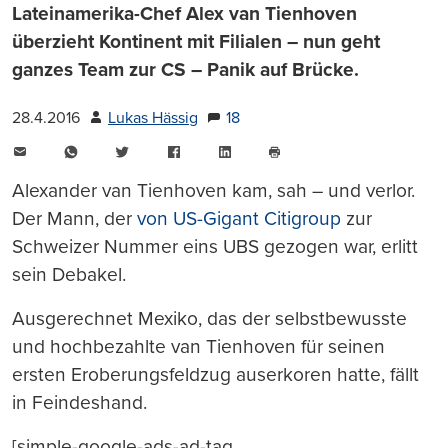
Lateinamerika-Chef Alex van Tienhoven
überzieht Kontinent mit Filialen – nun geht
ganzes Team zur CS – Panik auf Brücke.
28.4.2016
Lukas Hässig
18
E-
WhatsApp
Twitter
Facebook
LinkedIn
Mail
Seite
drucken
Alexander van Tienhoven kam, sah – und verlor.
Der Mann, der
von US-Gigant Citigroup
zur
Schweizer Nummer eins UBS gezogen war, erlitt
sein Debakel.
Ausgerechnet Mexiko, das der selbstbewusste
und hochbezahlte van Tienhoven für seinen
ersten Eroberungsfeldzug auserkoren hatte, fällt
in Feindeshand.
[simple-google-ads-ad-tag