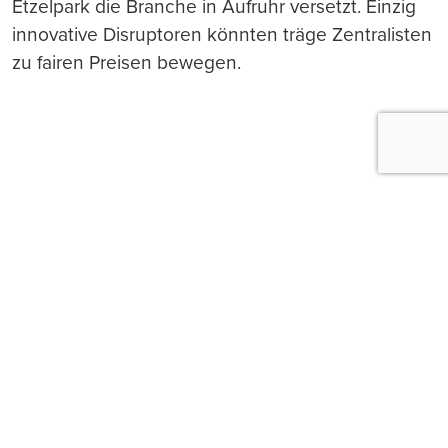
Etzelpark die Branche in Aufruhr versetzt. Einzig
innovative Disruptoren könnten träge Zentralisten
zu fairen Preisen bewegen.
Push-Nachrichten
Möchten Sie Push-Nachrichten erhalten, wenn wir
wichtige News veröffentlichen? Abmeldung jederzeit
in den Browser‑Einstellungen möglich.
Ja, benachrichtigen
Nicht jetzt