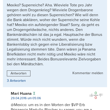
Mexiko? Superreiche? Aha. Wieviele Tote pro Jahr
wegen dem Drogenkrieg? Wieviele Drogenbarone
gehören wohl zu diesen Superreichen? Wie will denn
die Bank abklären, woher der Superreiche seine Kohle
hat? Mexiko ein aufsteigender Staat? Sorry, da geht es
um Drogengeldwäsche, nichts anderes. Den
Bankmänätschärn ist das ja egal. Hauptsache der Bonus
stimmt. Würde mich nicht wundern, wenn die
Bankenlobby sich gegen eine Liberalisierung bzw
Legalisierung stemmen täte. Dann wären ja Panama
Briefkästen nicht mehr nötig und Mexiko wäre nicht
mehr interessant. Beides Bonusrelevante Zielvorgaben
bei den Mänätschärn.
Kommentar melden
Antworten
3 Antworten
0
Mari Huana
0
29.04.2016 um 05:06
@Mexico: um es in den Worten der $VP Erb
Prinzessin Martullo-Blocher zu sagen: you are a