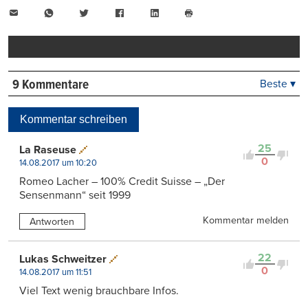
E-
WhatsApp
Twitter
Facebook
LinkedIn
Mail
Seite
drucken
9 Kommentare
Beste ▾
Beste
Neueste
Kommentar schreiben
Viele Antworten
Kontrovers
25
La Raseuse
0
14.08.2017 um 10:20
Romeo Lacher – 100% Credit Suisse – „Der
Sensenmann“ seit 1999
Kommentar melden
Antworten
22
Lukas Schweitzer
0
14.08.2017 um 11:51
Viel Text wenig brauchbare Infos.