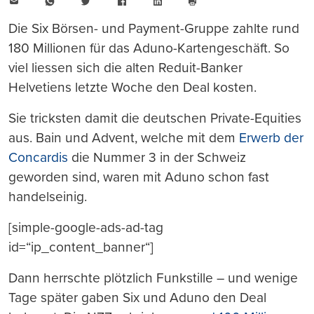
E-
WhatsApp
Twitter
Facebook
LinkedIn
Mail
Seite
drucken
Die Six Börsen- und Payment-Gruppe zahlte rund
180 Millionen für das Aduno-Kartengeschäft. So
viel liessen sich die alten Reduit-Banker
Helvetiens letzte Woche den Deal kosten.
Sie tricksten damit die deutschen Private-Equities
aus. Bain und Advent, welche mit dem
Erwerb der
Concardis
die Nummer 3 in der Schweiz
geworden sind, waren mit Aduno schon fast
handelseinig.
[simple-google-ads-ad-tag
id=“ip_content_banner“]
Dann herrschte plötzlich Funkstille – und wenige
Tage später gaben Six und Aduno den Deal