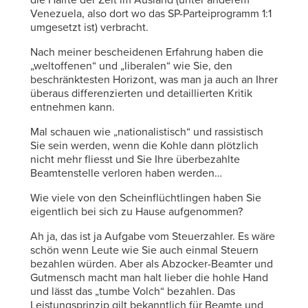
die Hälfte der Zeit im Ausland (unter anderem
Venezuela, also dort wo das SP-Parteiprogramm 1:1
umgesetzt ist) verbracht.
Nach meiner bescheidenen Erfahrung haben die
„weltoffenen“ und „liberalen“ wie Sie, den
beschränktesten Horizont, was man ja auch an Ihrer
überaus differenzierten und detaillierten Kritik
entnehmen kann.
Mal schauen wie „nationalistisch“ und rassistisch
Sie sein werden, wenn die Kohle dann plötzlich
nicht mehr fliesst und Sie Ihre überbezahlte
Beamtenstelle verloren haben werden…
Wie viele von den Scheinflüchtlingen haben Sie
eigentlich bei sich zu Hause aufgenommen?
Ah ja, das ist ja Aufgabe vom Steuerzahler. Es wäre
schön wenn Leute wie Sie auch einmal Steuern
bezahlen würden. Aber als Abzocker-Beamter und
Gutmensch macht man halt lieber die hohle Hand
und lässt das „tumbe Volch“ bezahlen. Das
Leistungsprinzip gilt bekanntlich für Beamte und