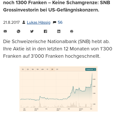
noch 1300 Franken – Keine Schamgrenze: SNB
Grossinvestorin bei US-Gefängniskonzern.
21.8.2017
Lukas Hässig
56
E-
WhatsApp
Twitter
Facebook
LinkedIn
Mail
Seite
drucken
Die Schweizerische Nationalbank (SNB) hebt ab.
Ihre Aktie ist in den letzten 12 Monaten von 1’300
Franken auf 3’000 Franken hochgeschnellt.