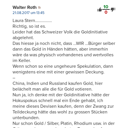
10
Walter Roth
0
21.08.2017 um 13:45
Laura Stern…………….
Richtig, so ist es.
Leider hat das Schweizer Volk die Goldinitiative
abgelehnt.
Das hiesse ja noch nicht, dass …WIR …Bürger selber
dann das Gold in Händen hätten, aber immerhin
wäre da was physisch vorhandenes und wertvolles
im Keller.
Wenn schon so eine ungeheure Spekulation, dann
wenigstens eine mit einer gewissen Deckung.
–
China, Indien und Russland kaufen Gold, hier
belächelt man alle die für Gold votieren.
Nun ja, ich denke mit der Goldinitiative hätte der
Hokuspokus schnell mal ein Ende gehabt, ich
meine dieses Devisen kaufen, denn der Zwang zur
Teildeckung hätte das wohl zu grossen Stücken
unterbunden.
Nur schon Gold / Silber, Platin, Rhodium usw. in der