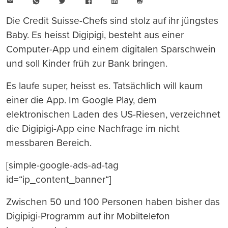
E-
WhatsApp
Twitter
Facebook
LinkedIn
Mail
Seite
drucken
Die Credit Suisse-Chefs sind stolz auf ihr jüngstes
Baby. Es heisst Digipigi, besteht aus einer
Computer-App und einem digitalen Sparschwein
und soll Kinder früh zur Bank bringen.
Es laufe super, heisst es. Tatsächlich will kaum
einer die App. Im Google Play, dem
elektronischen Laden des US-Riesen, verzeichnet
die Digipigi-App eine Nachfrage im nicht
messbaren Bereich.
[simple-google-ads-ad-tag
id=“ip_content_banner“]
Zwischen 50 und 100 Personen haben bisher das
Digipigi-Programm auf ihr Mobiltelefon