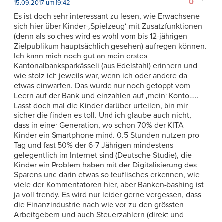
0
15.09.2017 um 19:42
Es ist doch sehr interessant zu lesen, wie Erwachsene
sich hier über Kinder-‚Spielzeug‘ mit Zusatzfunktionen
(denn als solches wird es wohl vom bis 12-jährigen
Zielpublikum hauptsächlich gesehen) aufregen können.
Ich kann mich noch gut an mein erstes
Kantonalbanksparkässeli (aus Edelstahl) erinnern und
wie stolz ich jeweils war, wenn ich oder andere da
etwas einwarfen. Das wurde nur noch getoppt vom
Leern auf der Bank und einzahlen auf ‚mein‘ Konto…..
Lasst doch mal die Kinder darüber urteilen, bin mir
sicher die finden es toll. Und ich glaube auch nicht,
dass in einer Generation, wo schon 70% der KITA
Kinder ein Smartphone mind. 0.5 Stunden nutzen pro
Tag und fast 50% der 6-7 Jährigen mindestens
gelegentlich im Internet sind (Deutsche Studie), die
Kinder ein Problem haben mit der Digitalisierung des
Sparens und darin etwas so teuflisches erkennen, wie
viele der Kommentatoren hier, aber Banken-bashing ist
ja voll trendy. Es wird nur leider gerne vergessen, dass
die Finanzindustrie nach wie vor zu den grössten
Arbeitgebern und auch Steuerzahlern (direkt und