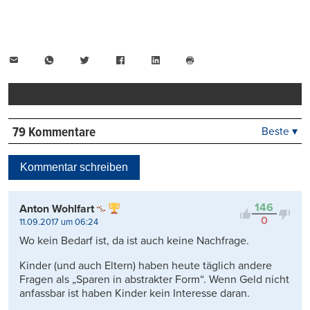
E-
WhatsApp
Twitter
Facebook
LinkedIn
Mail
Seite
drucken
79 Kommentare
Beste ▾
Beste
Neueste
Kommentar schreiben
Viele Antworten
Kontrovers
146
Anton Wohlfart
0
11.09.2017 um 06:24
Wo kein Bedarf ist, da ist auch keine Nachfrage.
Kinder (und auch Eltern) haben heute täglich andere
Fragen als „Sparen in abstrakter Form“. Wenn Geld nicht
anfassbar ist haben Kinder kein Interesse daran.