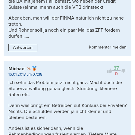
die BA mit jenem Fall befasst, wo neben der Credit
Suisse (einmal mehr) auch die VTB drinsteckt.
Aber eben, man will der FINMA natürlich nicht zu nahe
treten.
Und Rohner soll ja noch ein paar Mal das ZFF fördern
dürfen …..
Kommentar melden
Antworten
37
Michael
0
16.01.2018 um 07:38
Ich sehe das Problem jetzt nicht ganz. Macht doch die
Steuerverwaltung genau gleich. Stundung, kleinere
Raten etc.
Denn was bringt ein Betreiben auf Konkurs bei Privaten?
Nichts. Die Schulden werden ja nicht kleiner und
bleiben bestehen.
Anders ist es sicher dann, wenn die
Rahmenbedingungen frisiert werden. Tiefere Miete,