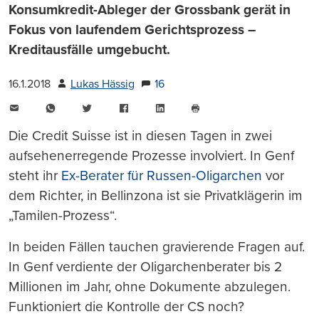
Konsumkredit-Ableger der Grossbank gerät in
Fokus von laufendem Gerichtsprozess –
Kreditausfälle umgebucht.
16.1.2018
Lukas Hässig
16
E-
WhatsApp
Twitter
Facebook
LinkedIn
Mail
Seite
drucken
Die Credit Suisse ist in diesen Tagen in zwei
aufsehenerregende Prozesse involviert. In Genf
steht ihr
Ex-Berater für Russen-Oligarchen
vor
dem Richter, in Bellinzona ist sie Privatklägerin im
„Tamilen-Prozess“.
In beiden Fällen tauchen gravierende Fragen auf.
In Genf verdiente der Oligarchenberater bis 2
Millionen im Jahr, ohne Dokumente abzulegen.
Funktioniert die Kontrolle der CS noch?