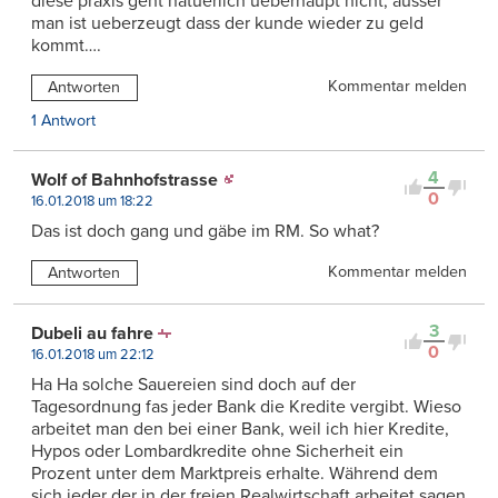
diese praxis geht natuerlich ueberhaupt nicht, ausser
man ist ueberzeugt dass der kunde wieder zu geld
kommt….
Kommentar melden
Antworten
1 Antwort
4
Wolf of Bahnhofstrasse
0
16.01.2018 um 18:22
Das ist doch gang und gäbe im RM. So what?
Kommentar melden
Antworten
3
Dubeli au fahre
0
16.01.2018 um 22:12
Ha Ha solche Sauereien sind doch auf der
Tagesordnung fas jeder Bank die Kredite vergibt. Wieso
arbeitet man den bei einer Bank, weil ich hier Kredite,
Hypos oder Lombardkredite ohne Sicherheit ein
Prozent unter dem Marktpreis erhalte. Während dem
sich jeder der in der freien Realwirtschaft arbeitet sagen