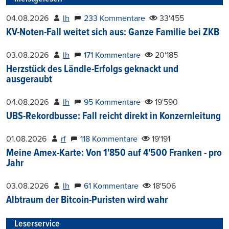
04.08.2026
lh
233 Kommentare
33'455
KV-Noten-Fall weitet sich aus: Ganze Familie bei ZKB
03.08.2026
lh
171 Kommentare
20'185
Herzstück des Ländle-Erfolgs geknackt und
ausgeraubt
04.08.2026
lh
95 Kommentare
19'590
UBS-Rekordbusse: Fall reicht direkt in Konzernleitung
01.08.2026
rf
118 Kommentare
19'191
Meine Amex-Karte: Von 1'850 auf 4'500 Franken - pro
Jahr
03.08.2026
lh
61 Kommentare
18'506
Albtraum der Bitcoin-Puristen wird wahr
Leserservice