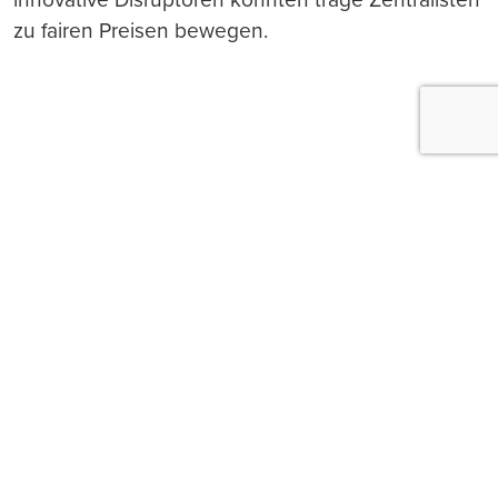
zu fairen Preisen bewegen.
Push-Nachrichten
Möchten Sie Push-Nachrichten erhalten, wenn wir
wichtige News veröffentlichen? Abmeldung jederzeit
in den Browser‑Einstellungen möglich.
Ja, benachrichtigen
Nicht jetzt