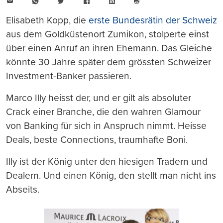
E-
WhatsApp
Twitter
Facebook
LinkedIn
Mail
Seite
drucken
Elisabeth Kopp, die
erste Bundesrätin der Schweiz
aus dem Goldküstenort Zumikon, stolperte einst
über einen Anruf an ihren Ehemann. Das Gleiche
könnte 30 Jahre später dem grössten Schweizer
Investment-Banker passieren.
Marco Illy heisst der, und er gilt als absoluter
Crack einer Branche, die den wahren Glamour
von Banking für sich in Anspruch nimmt. Heisse
Deals, beste Connections, traumhafte Boni.
Illy ist der König unter den hiesigen Tradern und
Dealern. Und einen König, den stellt man nicht ins
Abseits.