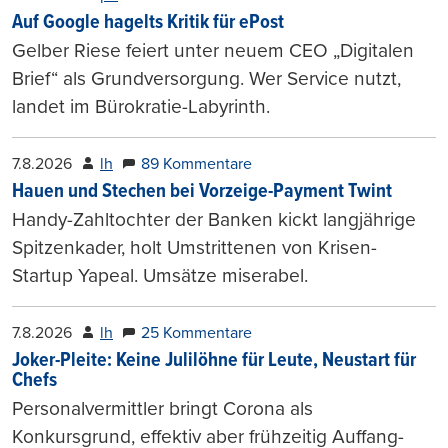
Auf Google hagelts Kritik für ePost
Gelber Riese feiert unter neuem CEO „Digitalen
Brief“ als Grundversorgung. Wer Service nutzt,
landet im Bürokratie-Labyrinth.
7.8.2026
lh
89 Kommentare
Hauen und Stechen bei Vorzeige-Payment Twint
Handy-Zahltochter der Banken kickt langjährige
Spitzenkader, holt Umstrittenen von Krisen-
Startup Yapeal. Umsätze miserabel.
7.8.2026
lh
25 Kommentare
Joker-Pleite: Keine Julilöhne für Leute, Neustart für
Chefs
Personalvermittler bringt Corona als
Konkursgrund, effektiv aber frühzeitig Auffang-