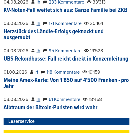
04.08.2026
lh
233 Kommentare
33'313
KV-Noten-Fall weitet sich aus: Ganze Familie bei ZKB
03.08.2026
lh
171 Kommentare
20'164
Herzstück des Ländle-Erfolgs geknackt und
ausgeraubt
04.08.2026
lh
95 Kommentare
19'528
UBS-Rekordbusse: Fall reicht direkt in Konzernleitung
01.08.2026
rf
118 Kommentare
19'159
Meine Amex-Karte: Von 1'850 auf 4'500 Franken - pro
Jahr
03.08.2026
lh
61 Kommentare
18'468
Albtraum der Bitcoin-Puristen wird wahr
Leserservice