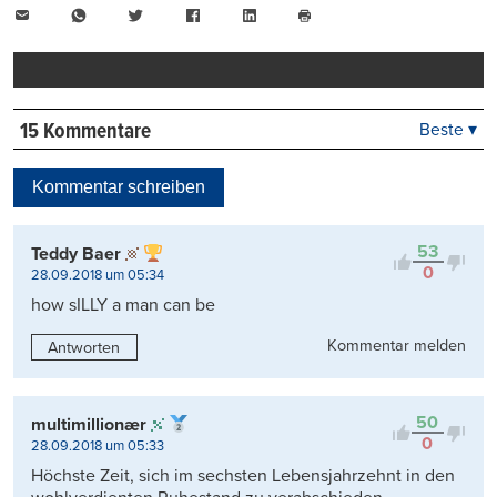
E-
WhatsApp
Twitter
Facebook
LinkedIn
Mail
Seite
drucken
15 Kommentare
Beste ▾
Beste
Neueste
Kommentar schreiben
Viele Antworten
Kontrovers
53
Teddy Baer
0
28.09.2018 um 05:34
how sILLY a man can be
Kommentar melden
Antworten
50
multimillionær
0
28.09.2018 um 05:33
Höchste Zeit, sich im sechsten Lebensjahrzehnt in den