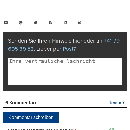
E-
WhatsApp
Twitter
Facebook
LinkedIn
Mail
Seite
drucken
Senden Sie Ihren Hinweis hier oder an
+41 79
605 39 52
. Lieber per
Post
?
6 Kommentare
Beste ▾
Beste
Neueste
Kommentar schreiben
Viele Antworten
Kontrovers
48