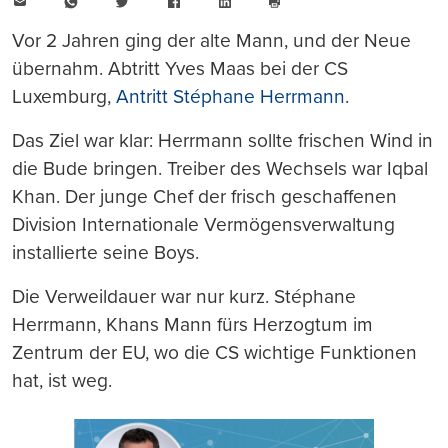
E-
WhatsApp
Twitter
Facebook
LinkedIn
Mail
Seite
drucken
Vor 2 Jahren ging der alte Mann, und der Neue
übernahm. Abtritt Yves Maas bei der CS
Luxemburg,
Antritt Stéphane Herrmann
.
Das Ziel war klar: Herrmann sollte frischen Wind in
die Bude bringen. Treiber des Wechsels war Iqbal
Khan. Der junge Chef der frisch geschaffenen
Division Internationale Vermögensverwaltung
installierte seine Boys.
Die Verweildauer war nur kurz. Stéphane
Herrmann, Khans Mann fürs Herzogtum im
Zentrum der EU, wo die CS wichtige Funktionen
hat, ist weg.