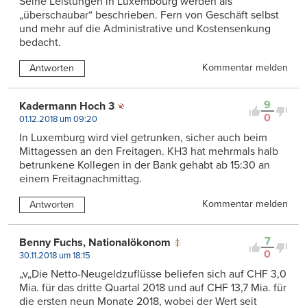
Seine Leistungen in Luxembourg werden als
„überschaubar“ beschrieben. Fern von Geschäft selbst
und mehr auf die Administrative und Kostensenkung
bedacht.
Kommentar melden
Antworten
9
Kadermann Hoch 3
0
01.12.2018 um 09:20
In Luxemburg wird viel getrunken, sicher auch beim
Mittagessen an den Freitagen. KH3 hat mehrmals halb
betrunkene Kollegen in der Bank gehabt ab 15:30 an
einem Freitagnachmittag.
Kommentar melden
Antworten
7
Benny Fuchs, Nationalökonom
0
30.11.2018 um 18:15
„v„Die Netto-Neugeldzuflüsse beliefen sich auf CHF 3,0
Mia. für das dritte Quartal 2018 und auf CHF 13,7 Mia. für
die ersten neun Monate 2018, wobei der Wert seit