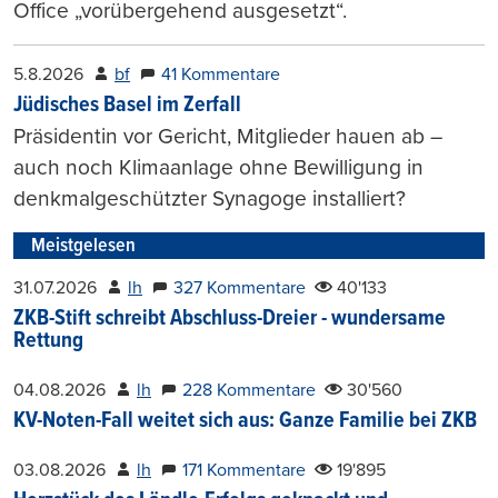
Office „vorübergehend ausgesetzt“.
5.8.2026
bf
41 Kommentare
Jüdisches Basel im Zerfall
Präsidentin vor Gericht, Mitglieder hauen ab –
auch noch Klimaanlage ohne Bewilligung in
denkmalgeschützter Synagoge installiert?
Meistgelesen
31.07.2026
lh
327 Kommentare
40'133
ZKB-Stift schreibt Abschluss-Dreier - wundersame
Rettung
04.08.2026
lh
228 Kommentare
30'560
KV-Noten-Fall weitet sich aus: Ganze Familie bei ZKB
03.08.2026
lh
171 Kommentare
19'895