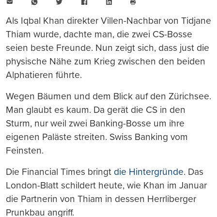
E-
WhatsApp
Twitter
Facebook
LinkedIn
Mail
Seite
drucken
Als Iqbal Khan direkter Villen-Nachbar von Tidjane
Thiam wurde, dachte man, die zwei CS-Bosse
seien beste Freunde. Nun zeigt sich, dass just die
physische Nähe zum Krieg zwischen den beiden
Alphatieren führte.
Wegen Bäumen und dem Blick auf den Zürichsee.
Man glaubt es kaum. Da gerät die CS in den
Sturm, nur weil zwei Banking-Bosse um ihre
eigenen Paläste streiten. Swiss Banking vom
Feinsten.
Die Financial Times bringt
die Hintergründe
. Das
London-Blatt schildert heute, wie Khan im Januar
die Partnerin von Thiam in dessen Herrliberger
Prunkbau angriff.