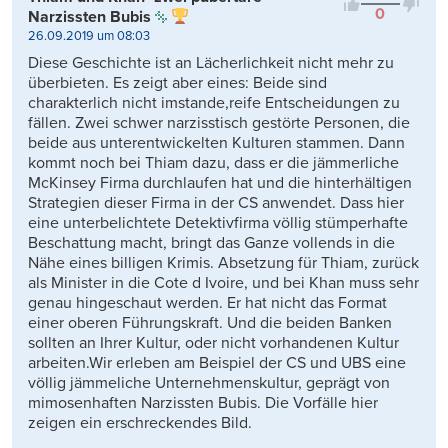
0
Narzissten Bubis
26.09.2019 um 08:03
Diese Geschichte ist an Lächerlichkeit nicht mehr zu
überbieten. Es zeigt aber eines: Beide sind
charakterlich nicht imstande,reife Entscheidungen zu
fällen. Zwei schwer narzisstisch gestörte Personen, die
beide aus unterentwickelten Kulturen stammen. Dann
kommt noch bei Thiam dazu, dass er die jämmerliche
McKinsey Firma durchlaufen hat und die hinterhältigen
Strategien dieser Firma in der CS anwendet. Dass hier
eine unterbelichtete Detektivfirma völlig stümperhafte
Beschattung macht, bringt das Ganze vollends in die
Nähe eines billigen Krimis. Absetzung für Thiam, zurück
als Minister in die Cote d Ivoire, und bei Khan muss sehr
genau hingeschaut werden. Er hat nicht das Format
einer oberen Führungskraft. Und die beiden Banken
sollten an Ihrer Kultur, oder nicht vorhandenen Kultur
arbeiten.Wir erleben am Beispiel der CS und UBS eine
völlig jämmeliche Unternehmenskultur, geprägt von
mimosenhaften Narzissten Bubis. Die Vorfälle hier
zeigen ein erschreckendes Bild.