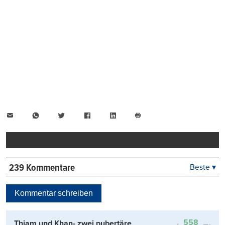
E-
WhatsApp
Twitter
Facebook
LinkedIn
Mail
Seite
drucken
239 Kommentare
Beste ▾
Beste
Neueste
Kommentar schreiben
Viele Antworten
Kontrovers
558
Thiam und Khan- zwei pubertäre