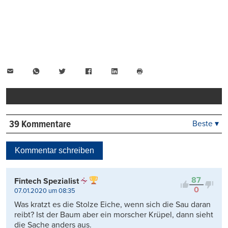
E-
WhatsApp
Twitter
Facebook
LinkedIn
Mail
Seite
drucken
39 Kommentare
Beste ▾
Beste
Neueste
Kommentar schreiben
Viele Antworten
Kontrovers
87
Fintech Spezialist
0
07.01.2020 um 08:35
Was kratzt es die Stolze Eiche, wenn sich die Sau daran
reibt? Ist der Baum aber ein morscher Krüpel, dann sieht
die Sache anders aus.