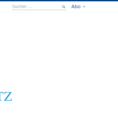
Suche
Abo
nach: