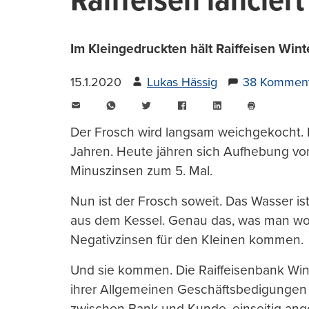
Raiffeisen lanciert
Im Kleingedruckten hält Raiffeisen Wint
15.1.2020
Lukas Hässig
38 Kommen
E-
WhatsApp
Twitter
Facebook
LinkedIn
Mail
Seite
drucken
Der Frosch wird langsam weichgekocht. Im
Jahren. Heute jähren sich Aufhebung vo
Minuszinsen zum 5. Mal.
Nun ist der Frosch soweit. Das Wasser is
aus dem Kessel. Genau das, was man wol
Negativzinsen für den Kleinen kommen.
Und sie kommen. Die Raiffeisenbank Winte
ihrer Allgemeinen Geschäftsbedigungen 
zwischen Bank und Kunde, einseitig ang