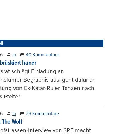
ll
26
lh
40 Kommentare
brüskiert Iraner
rat schlägt Einladung an
onsführer-Begräbnis aus, geht dafür an
tung von Ex-Katar-Ruler. Tanzen nach
 Pfeife?
26
lh
29 Kommentare
 The Wolf
ofstrassen-Interview von SRF macht