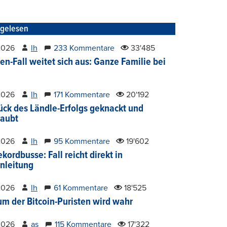
tgelesen
2026
lh
233 Kommentare
33'485
en-Fall weitet sich aus: Ganze Familie bei
2026
lh
171 Kommentare
20'192
ück des Ländle-Erfolgs geknackt und
aubt
2026
lh
95 Kommentare
19'602
kordbusse: Fall reicht direkt in
nleitung
2026
lh
61 Kommentare
18'525
um der Bitcoin-Puristen wird wahr
2026
as
115 Kommentare
17'322