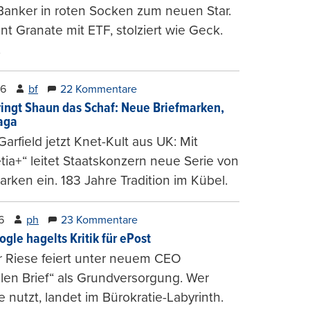
Banker in roten Socken zum neuen Star.
nt Granate mit ETF, stolziert wie Geck.
.
26
bf
22 Kommentare
ringt Shaun das Schaf: Neue Briefmarken,
gaga
arfield jetzt Knet-Kult aus UK: Mit
tia+“ leitet Staatskonzern neue Serie von
arken ein. 183 Jahre Tradition im Kübel.
6
ph
23 Kommentare
ogle hagelts Kritik für ePost
r Riese feiert unter neuem CEO
alen Brief“ als Grundversorgung. Wer
e nutzt, landet im Bürokratie-Labyrinth.