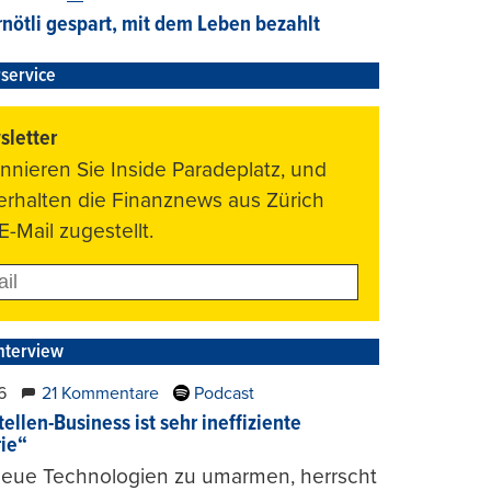
nötli gespart, mit dem Leben bezahlt
service
letter
nnieren Sie Inside Paradeplatz, und
 erhalten die Finanznews aus Zürich
E-Mail zugestellt.
nterview
6
21 Kommentare
Podcast
ellen-Business ist sehr ineffiziente
rie“
 neue Technologien zu umarmen, herrscht