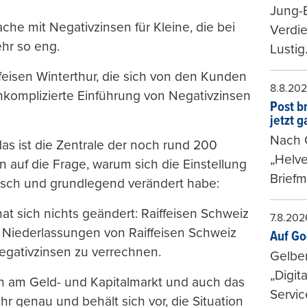
Jung-
che mit Negativzinsen für Kleine, die bei
Verdie
hr so eng.
Lustig
iffeisen Winterthur, die sich von den Kunden
8.8.20
 unkomplizierte Einführung von Negativzinsen
Post b
jetzt 
Nach G
das ist die Zentrale der noch rund 200
„Helve
 auf die Frage, warum sich die Einstellung
Briefm
rasch und grundlegend verändert habe:
at sich nichts geändert: Raiffeisen Schweiz
7.8.202
 Niederlassungen von Raiffeisen Schweiz
Auf Go
Negativzinsen zu verrechnen.
Gelbe
„Digit
en am Geld- und Kapitalmarkt und auch das
Servic
r genau und behält sich vor, die Situation