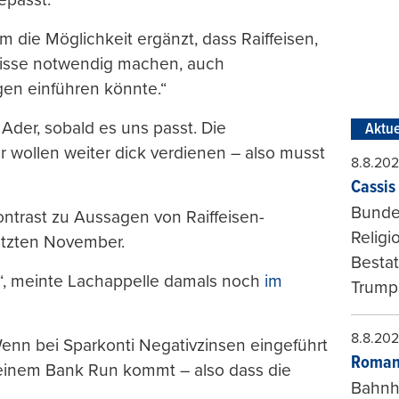
um die Möglichkeit ergänzt, dass Raiffeisen,
nisse notwendig machen, auch
gen einführen könnte.“
 Ader, sobald es uns passt. Die
Aktue
r wollen weiter dick verdienen – also musst
8.8.20
Cassis 
Bundes
Kontrast zu Aussagen von Raiffeisen-
Religi
etzten November.
Bestat
en“, meinte Lachappelle damals noch
im
Trumps
8.8.20
enn bei Sparkonti Negativzinsen eingeführt
Roman
u einem Bank Run kommt – also dass die
Bahnh