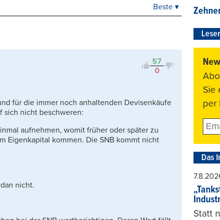
Beste ▾
Beste
Zehner
Neueste
Leser
Viele Antworten
Kontrovers
News
57
0
Abo
Sie
 und für die immer noch anhaltenden Devisenkäufe
per 
 sich nicht beschweren:
 einmal aufnehmen, womit früher oder später zu
ivem Eigenkapital kommen. Die SNB kommt nicht
Das I
7.8.202
dan nicht.
„Tankst
Indust
Statt