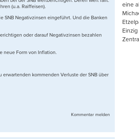
n bei der SNB wertberichtigen. Deren Wert fällt.
eine 
en (u.a. Raiffeisen).
Michae
ie SNB Negativzinsen eingeführt. Und die Banken
Etzelp
Einzig
erichtigen oder darauf Negativzinsen bezahlen
Zentra
ie neue Form von Inflation.
 zu erwartenden kommenden Verluste der SNB über
Kommentar melden