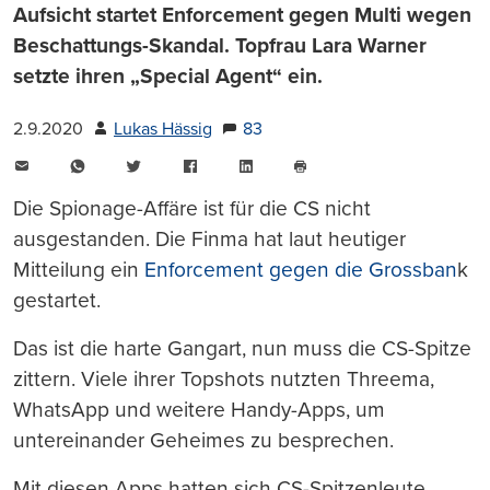
Aufsicht startet Enforcement gegen Multi wegen
Beschattungs-Skandal. Topfrau Lara Warner
setzte ihren „Special Agent“ ein.
2.9.2020
Lukas Hässig
83
E-
WhatsApp
Twitter
Facebook
LinkedIn
Mail
Seite
drucken
Die Spionage-Affäre ist für die CS nicht
ausgestanden. Die Finma hat laut heutiger
Mitteilung ein
Enforcement gegen die Grossban
k
gestartet.
Das ist die harte Gangart, nun muss die CS-Spitze
zittern. Viele ihrer Topshots nutzten Threema,
WhatsApp und weitere Handy-Apps, um
untereinander Geheimes zu besprechen.
Mit diesen Apps hatten sich CS-Spitzenleute