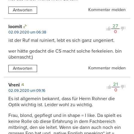
Kommentar melden
Antworten
27
loomit
0
02.09.2020 um 06:38
ist der Ruf mal ruiniert, lebt es sich ganz ungeniert.
wer hätte gedacht die CS macht solche ferkeleien. bin
überrascht;)
Kommentar melden
Antworten
21
Vreni
0
02.09.2020 um 09:16
Es ist allgemein bekannt, dass für Herrn Rohner die
Optik wichtig ist. Leider wohl zu wichtig.
Frau, blond, gepflegt und in shape = I like. Da spielt es
keine Rolle ob diese Erfahrung in dem Fachbereich
mitbringt, den sie leitet. Wenn sie dann auch noch ein
grosses Ego hat und „native English speaking“ ist =