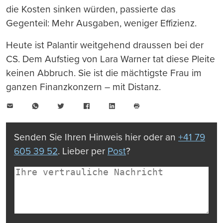
die Kosten sinken würden, passierte das
Gegenteil: Mehr Ausgaben, weniger Effizienz.
Heute ist Palantir weitgehend draussen bei der
CS. Dem Aufstieg von Lara Warner tat diese Pleite
keinen Abbruch. Sie ist die mächtigste Frau im
ganzen Finanzkonzern – mit Distanz.
E-
WhatsApp
Twitter
Facebook
LinkedIn
Mail
Seite
drucken
Senden Sie Ihren Hinweis hier oder an
+41 79
605 39 52
. Lieber per
Post
?