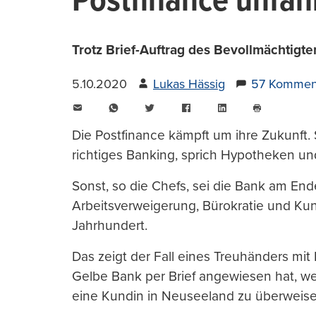
Postfinance unfäh
Trotz Brief-Auftrag des Bevollmächtigt
5.10.2020
Lukas Hässig
57 Kommen
E-
WhatsApp
Twitter
Facebook
LinkedIn
Mail
Seite
drucken
Die Postfinance kämpft um ihre Zukunft. Si
richtiges Banking, sprich Hypotheken un
Sonst, so die Chefs, sei die Bank am End
Arbeitsverweigerung, Bürokratie und Ku
Jahrhundert.
Das zeigt der Fall eines Treuhänders mit
Gelbe Bank per Brief angewiesen hat, we
eine Kundin in Neuseeland zu überweise