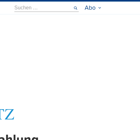
Suche
Abo
nach: