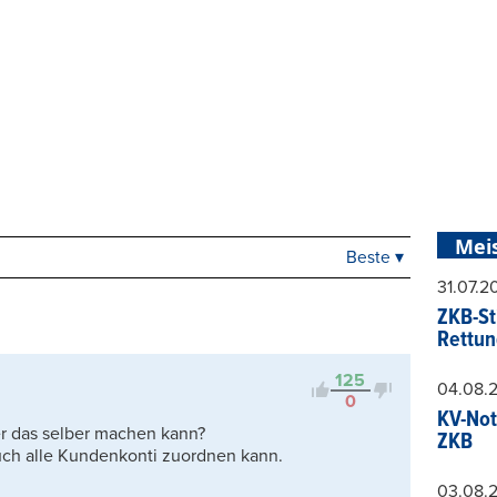
Mei
Beste ▾
Beste
31.07.
Neueste
ZKB-St
Viele Antworten
Rettun
Kontrovers
125
04.08.
0
KV-Not
r das selber machen kann?
ZKB
uch alle Kundenkonti zuordnen kann.
03.08.