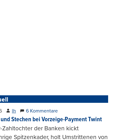
ell
6
lh
6 Kommentare
und Stechen bei Vorzeige-Payment Twint
Zahltochter der Banken kickt
hrige Spitzenkader, holt Umstrittenen von