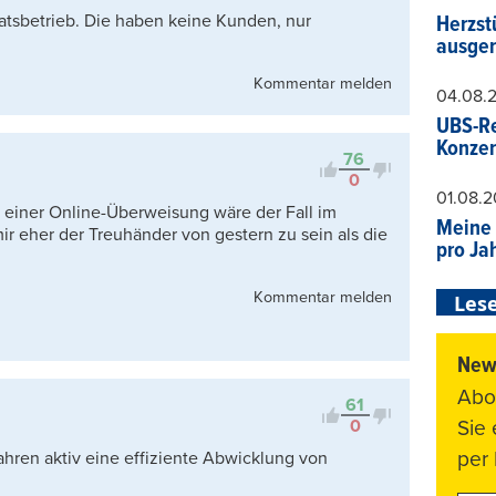
taatsbetrieb. Die haben keine Kunden, nur
Herzst
ausger
Kommentar melden
04.08.
UBS-Re
Konzer
76
0
01.08.
t einer Online-Überweisung wäre der Fall im
Meine 
 eher der Treuhänder von gestern zu sein als die
pro Ja
Kommentar melden
Lese
News
Abo
61
Sie
0
per 
ahren aktiv eine effiziente Abwicklung von