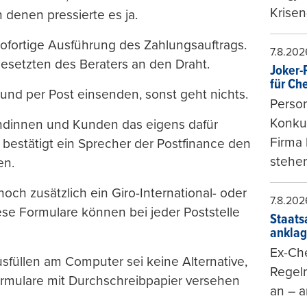
Krisen
 denen pressierte es ja.
ofortige Ausführung des Zahlungsauftrags.
7.8.202
esetzten des Beraters an den Draht.
Joker-P
für Ch
 und per Post einsenden, sonst geht nichts.
Person
Konkur
ndinnen und Kunden das eigens dafür
Firma 
estätigt ein Sprecher der Postfinance den
stehen
en.
och zusätzlich ein Giro-International- oder
7.8.202
ese Formulare können bei jeder Poststelle
Staats
ankla
Ex-Che
usfüllen am Computer sei keine Alternative,
Regeln
ormulare mit Durchschreibpapier versehen
an – a