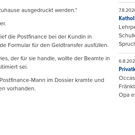
 zuhause ausgedruckt werden.“
7.8.202
Kathol
er.
Lehrp
Schul
ief die Postfinance bei der Kundin in
Spruch
e Formular für den Geldtransfer ausfüllen.
es, der für sie handle, wollte der Beamte in
6.8.20
imiert sei.
Privat
Occasi
r Postfinance-Mann im Dossier kramte und
Fränkl
ten vorhanden.
Opa ei