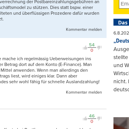
erverrechnung der Postbareinzahlungsgebühren an
häftsmodel zu stützen. Dies statt bspw. einer
lteten und überflüssigen Prozedere dafür wurden
t.
Das
Kommentar melden
6.8.20
„Deuts
54
Ausge
0
stellt
nde mache ich regelmässig Ueberweisungen ins
er Betrag dort auf dem Konto (E-Finance). Man
und Wi
en Mittel anwenden. Wenn man allerdings den
Wirtsc
rags liest, wird einiges klar. Dann aber
nicht.
ndes sehr wohl fähig für schnelle Auslandzahlung!
deuts
Kommentar melden
46
0