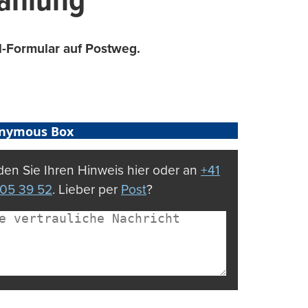
zahlung
l-Formular auf Postweg.
nymous Box
en Sie Ihren Hinweis hier oder an
+41
05 39 52
. Lieber per
Post
?