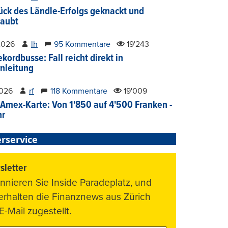
ück des Ländle-Erfolgs geknackt und
aubt
2026
lh
95 Kommentare
19'243
kordbusse: Fall reicht direkt in
nleitung
2026
rf
118 Kommentare
19'009
Amex-Karte: Von 1'850 auf 4'500 Franken -
hr
rservice
letter
nnieren Sie Inside Paradeplatz, und
 erhalten die Finanznews aus Zürich
E-Mail zugestellt.