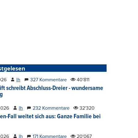
stgelesen
2026
lh
327 Kommentare
40'811
ift schreibt Abschluss-Dreier - wundersame
g
2026
lh
232 Kommentare
32'320
en-Fall weitet sich aus: Ganze Familie bei
2026
lh
171 Kommentare
20'067