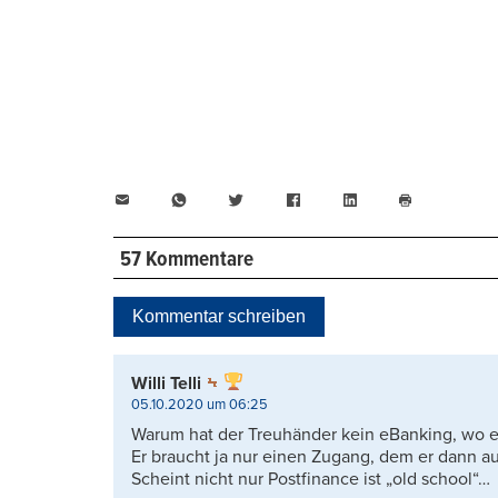
E-
WhatsApp
Twitter
Facebook
LinkedIn
Mail
Seite
drucken
57 Kommentare
Kommentar schreiben
Willi Telli
05.10.2020 um 06:25
Warum hat der Treuhänder kein eBanking, wo e
Er braucht ja nur einen Zugang, dem er dann a
Scheint nicht nur Postfinance ist „old school“…