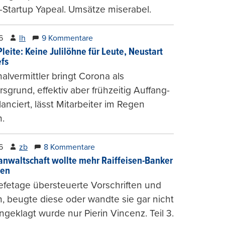
-Startup Yapeal. Umsätze miserabel.
6
lh
9 Kommentare
leite: Keine Julilöhne für Leute, Neustart
efs
alvermittler bringt Corona als
sgrund, effektiv aber frühzeitig Auffang-
lanciert, lässt Mitarbeiter im Regen
.
6
zb
8 Kommentare
anwaltschaft wollte mehr Raiffeisen-Banker
gen
fetage übersteuerte Vorschriften und
, beugte diese oder wandte sie gar nicht
ngeklagt wurde nur Pierin Vincenz. Teil 3.